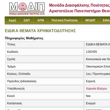
Μονάδα Διασφάλισης Ποιότητας
Αριστοτέλειο Πανεπιστήμιο Θε
Αρχή
ΣΔΠ
ΑΠΘ
Πολιτική Ποιότητας
ΜΟΔΙΠ
ΕΘΑ
ΕΙΔΙΚΑ ΘΕΜΑΤΑ ΧΡΗΜΑΤΟΔΟΤΗΣΗΣ
Πληροφορίες Μαθήματος
Τίτλος
ΕΙΔΙΚΑ ΘΕΜΑΤΑ 
Κωδικός
12ΕΗ05
Σχολή
Κοινωνικών και Ο
Τμήμα
Οικονομικών Επι
Κύκλος / Επίπεδο
1ος / Προπτυχιακ
Περίοδος Διδασκαλίας
Εαρινή
Υπεύθυνος/η
Χαρισία Βλάχου
Κοινό
Ναι
Κατάσταση
Ενεργό