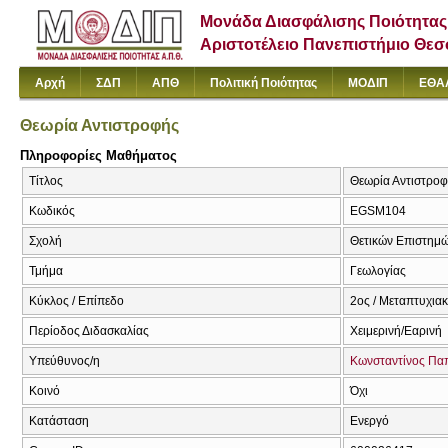
Μονάδα Διασφάλισης Ποιότητας
Αριστοτέλειο Πανεπιστήμιο Θε
Αρχή
ΣΔΠ
ΑΠΘ
Πολιτική Ποιότητας
ΜΟΔΙΠ
ΕΘΑ
Θεωρία Αντιστροφής
Πληροφορίες Μαθήματος
Τίτλος
Θεωρία Αντιστροφή
Κωδικός
ΕGSM104
Σχολή
Θετικών Επιστημ
Τμήμα
Γεωλογίας
Κύκλος / Επίπεδο
2ος / Μεταπτυχια
Περίοδος Διδασκαλίας
Χειμερινή/Εαρινή
Υπεύθυνος/η
Κωνσταντίνος Πα
Κοινό
Όχι
Κατάσταση
Ενεργό