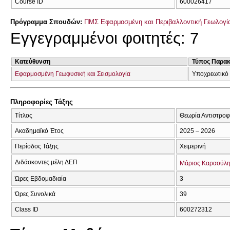
Course ID
600026417
Πρόγραμμα Σπουδών:
ΠΜΣ Εφαρμοσμένη και Περιβαλλοντική Γεωλογία
Εγγεγραμμένοι φοιτητές: 7
Κατεύθυνση
Τύπος Παρα
Εφαρμοσμένη Γεωφυσική και Σεισμολογία
Υποχρεωτικό
Πληροφορίες Τάξης
Τίτλος
Θεωρία Αντιστρο
Ακαδημαϊκό Έτος
2025 – 2026
Περίοδος Τάξης
Χειμερινή
Διδάσκοντες μέλη ΔΕΠ
Μάριος Καραούλ
Ώρες Εβδομαδιαία
3
Ώρες Συνολικά
39
Class ID
600272312