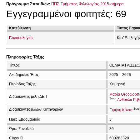
Πρόγραμμα Σπουδών:
ΠΠΣ Τμήματος Φιλολογίας 2015-σήμερα
Εγγεγραμμένοι φοιτητές: 69
Κατεύθυνση
Τύπος Παρα
Γλωσσολογίας
Κατ' Επιλογή
Πληροφορίες Τάξης
Τίτλος
ΘΕΜΑΤΑ ΓΛΩΣΣΟ
Ακαδημαϊκό Έτος
2025 – 2026
Περίοδος Τάξης
Χειμερινή
Μαρία Θεοδωροπ
Διδάσκοντες μέλη ΔΕΠ
3ωρ
Ανθούλα Ρεβ
3ωρ
Διδάσκοντες άλλων Κατηγοριών
Ειρήνη Κόντα
Ώρες Εβδομαδιαία
3
Ώρες Συνολικά
39
Class ID
600283320