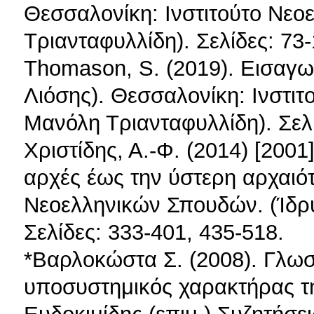
Θεσσαλονίκη: Ινστιτούτο Νε
Τριανταφυλλίδη). Σελίδες: 73-
Thomason, S. (2019). Εισαγω
Λιόσης). Θεσσαλονίκη: Ινστι
Μανόλη Τριανταφυλλίδη). Σελί
Χριστίδης, Α.-Φ. (2014) [2001]
αρχές έως την ύστερη αρχαιότ
Νεοελληνικών Σπουδών. (Ίδρ
Σελίδες: 333-401, 435-518.
*Βαρλοκώστα Σ. (2008). Γλωσ
υποσυστημικός χαρακτήρας τη
Ευδοκιμίδης (επιμ.),Συζητήσει