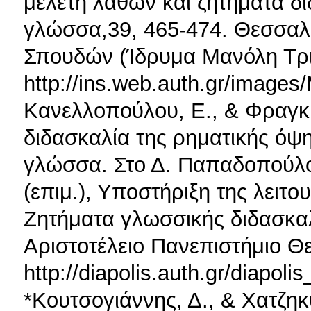
μελέτη λαθών και ζητήματα δι
γλώσσα,39, 465-474. Θεσσαλο
Σπουδών (Ίδρυμα Μανόλη Τρια
http://ins.web.auth.gr/ima
Κανελλοπούλου, Ε., & Φραγκι
διδασκαλία της ρηματικής όψ
γλώσσα. Στο Δ. Παπαδοπούλο
(επιμ.), Υποστήριξη της λειτ
Ζητήματα γλωσσικής διδασκαλ
Αριστοτέλειο Πανεπιστήμιο Θ
http://diapolis.auth.gr/diapoli
*Κουτσογιάννης, Δ., & Χατζηκυ