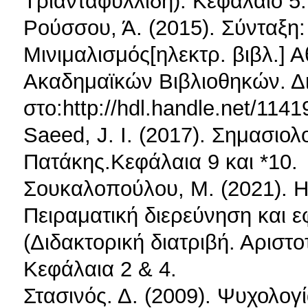
Τριανταφυλλίδη). Κεφάλαιο 5.
Ρούσσου, Ά. (2015). Σύνταξη:
Μινιμαλισμός[ηλεκτρ. βιβλ.]
Ακαδημαϊκών Βιβλιοθηκών. Δ
στο:http://hdl.handle.net/1141
Saeed, J. I. (2017). Σημασιολ
Πατάκης.Κεφάλαια 9 και *10.
Σουκαλοπούλου, Μ. (2021). Η
Πειραματική διερεύνηση και ε
(Διδακτορική διατριβή. Αριστ
Κεφάλαια 2 & 4.
Στασινός. Δ. (2009). Ψυχολογ