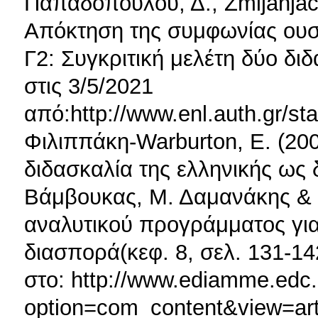
Παπαδοπούλου, Δ., Zmijanjac
Απόκτηση της συμφωνίας ουσι
Γ2: Συγκριτική μελέτη δύο δ
στις 3/5/2021
από:http://www.enl.auth.gr/s
Φιλιππάκη-Warburton, E. (20
διδασκαλία της ελληνικής ως
Βάμβουκας, Μ. Δαμανάκης & Γ
αναλυτικού προγράμματος γι
διασπορά(κεφ. 8, σελ. 131-1
στο: http://www.ediamme.edc.
option=com_content&view=art