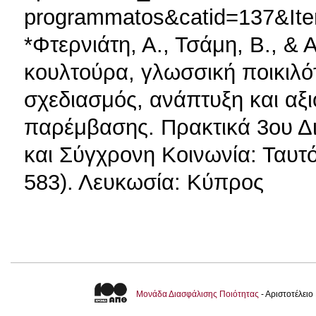
programmatos&catid=137&Ite
*Φτερνιάτη, Α., Τσάμη, Β., & 
κουλτούρα, γλωσσική ποικιλότ
σχεδιασμός, ανάπτυξη και αξι
παρέμβασης. Πρακτικά 3ου Δ
και Σύγχρονη Κοινωνία: Ταυτό
583). Λευκωσία: Κύπρος
Μονάδα Διασφάλισης Ποιότητας
- Αριστοτέλει