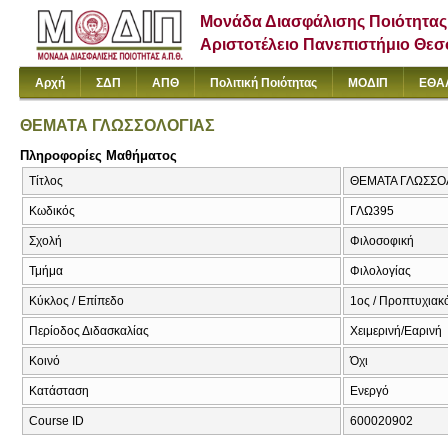
Μονάδα Διασφάλισης Ποιότητας
Αριστοτέλειο Πανεπιστήμιο Θε
Αρχή
ΣΔΠ
ΑΠΘ
Πολιτική Ποιότητας
ΜΟΔΙΠ
ΕΘΑ
ΘΕΜΑΤΑ ΓΛΩΣΣΟΛΟΓΙΑΣ
Πληροφορίες Μαθήματος
Τίτλος
ΘΕΜΑΤΑ ΓΛΩΣΣΟΛ
Κωδικός
ΓΛΩ395
Σχολή
Φιλοσοφική
Τμήμα
Φιλολογίας
Κύκλος / Επίπεδο
1ος / Προπτυχιακ
Περίοδος Διδασκαλίας
Χειμερινή/Εαρινή
Κοινό
Όχι
Κατάσταση
Ενεργό
Course ID
600020902