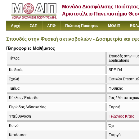
Μονάδα Διασφάλισης Ποιότητας
Αριστοτέλειο Πανεπιστήμιο Θε
Αρχή
ΣΔΠ
ΑΠΘ
Πολιτική Ποιότητας
ΜΟΔΙΠ
ΕΘΑ
Σπουδές στην Φυσική ακτινοβολιών - Δοσιμετρία και ε
Πληροφορίες Μαθήματος
Σπουδές στην Φυσι
Τίτλος
applications
Κωδικός
SPE-D4
Σχολή
Θετικών Επιστημ
Τμήμα
Φυσικής
Κύκλος / Επίπεδο
2ος / Μεταπτυχια
Περίοδος Διδασκαλίας
Εαρινή
Υπεύθυνος/η
Γεώργιος Κίτης
Κοινό
Όχι
Κατάσταση
Ενεργό