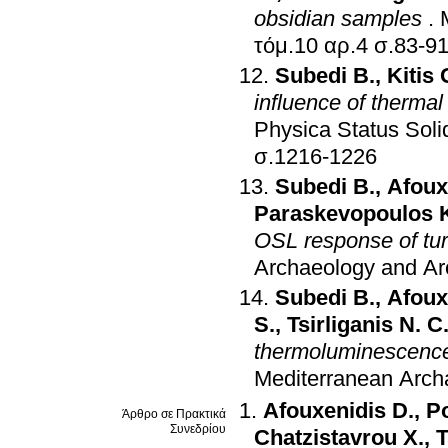
obsidian samples
.
τόμ.10 αρ.4 σ.83-9
Subedi B.
,
Kitis
influence of therm
Physica Status Solid
σ.1216-1226
Subedi B.
,
Afoux
Paraskevopoulos 
OSL response of turq
Archaeology and A
Subedi B.
,
Afoux
S.
,
Tsirliganis N. C
thermoluminescence 
Mediterranean Arch
Afouxenidis D.
,
Po
Άρθρο σε Πρακτικά
Συνεδρίου
Chatzistavrou X.
,
T