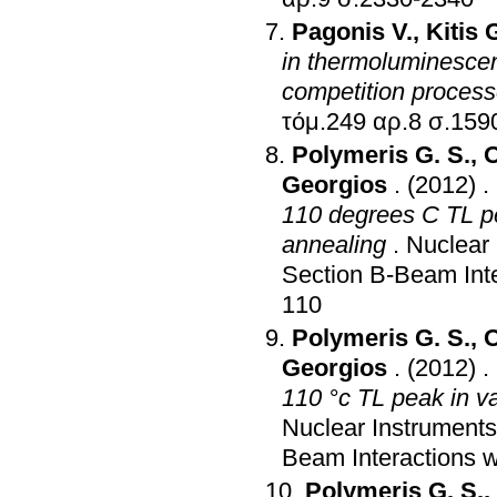
Pagonis V.
,
Kitis 
in thermoluminescen
competition proces
τόμ.249 αρ.8
Polymeris G. S.
,
O
Georgios
.
(2012)
.
110 degrees C TL pe
annealing
.
Nuclear
Section B-Beam Inte
110
Polymeris G. S.
,
O
Georgios
.
(2012)
.
110 °c TL peak in v
Nuclear Instruments
Beam Interactions w
Polymeris G. S.
,