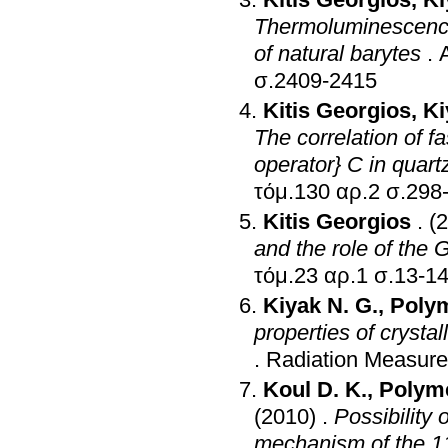
Kitis Georgios
,
Ki
Thermoluminescence 
of natural barytes
.
σ.2409-2415
Kitis Georgios
,
Ki
The correlation of 
operator} C in quartz
τόμ.130 αρ.2 
Kitis Georgios
.
(
and the role of the 
τόμ.23 αρ.1 σ.13-1
Kiyak N. G.
,
Polym
properties of crysta
.
Radiation Measur
Koul D. K.
,
Polyme
(2010)
.
Possibility 
mechanism of the 11