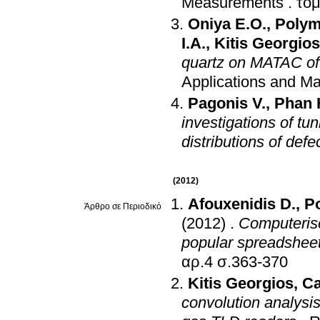
Measurements
.
Oniya E.O.
,
Polym
I.A.
,
Kitis Georgios
quartz on MATAC of 
Applications and Ma
Pagonis V.
,
Phan 
investigations of t
distributions of defe
(2012)
Afouxenidis D.
,
Po
Άρθρο σε Περιοδικό
(2012)
.
Computerise
popular spreadshee
αρ.4 σ.363-370
Kitis Georgios
,
Ca
convolution analysi