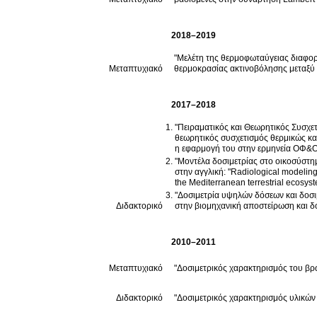
2018–2019
"Μελέτη της θερμοφωταύγειας διαφορ
Μεταπτυχιακό
θερμοκρασίας ακτινοβόλησης μεταξύ
2017–2018
"Πειραματικός και Θεωρητικός Συσχετισμός Θερμ
θεωρητικός συσχετισμός θερμικώς κ
η εφαρμογή του στην ερμηνεία ΟΦ&Ο
"Μοντέλα δοσιμετρίας στο οικοσύστη
στην αγγλική: "Radiological modeling
the Mediterranean terrestrial ecosys
"Δοσιμετρία υψηλών δόσεων και δοσιμετρία ατυχημάτων ακτινοβ
Διδακτορικό
στην βιομηχανική αποστείρωση και δ
2010–2011
Μεταπτυχιακό
"Δοσιμετρικός χαρακτηρισμός του βρ
Διδακτορικό
"Δοσιμετρικός χαρακτηρισμός υλικών 