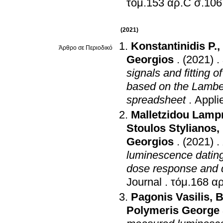
τόμ.153 αρ.C 
(2021)
Konstantinidis P.
,
Άρθρο σε Περιοδικό
Georgios
.
(2021)
.
signals and fitting 
based on the Lambe
spreadsheet
.
Appli
Malletzidou Lampr
Stoulos Stylianos
,
Georgios
.
(2021)
.
luminescence dating
dose response and
Journal
.
Pagonis Vasilis
,
B
Polymeris George 