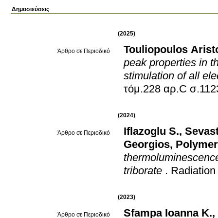
Δημοσιεύσεις
(2025)
Touliopoulos Aris
Άρθρο σε Περιοδικό
peak properties in 
stimulation of all el
τόμ.228 αρ.C 
(2024)
Iflazoglu S.
,
Sevasti
Άρθρο σε Περιοδικό
Georgios
,
Polymer
thermoluminescence 
triborate
.
Radiation
(2023)
Sfampa Ioanna K.
,
Άρθρο σε Περιοδικό