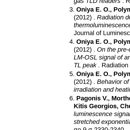
gas TLD readers
.
R
Oniya E. O.
,
Polym
(2012)
.
Radiation d
thermoluminescence 
Journal of Lumines
Oniya E. O.
,
Polym
(2012)
.
On the pre-
LM-OSL signal of an
TL peak
.
Radiatio
Oniya E. O.
,
Polym
(2012)
.
Behavior of
irradiation and heat
Pagonis V.
,
Morthe
Kitis Georgios
,
Ch
luminescence signal
stretched exponentia
αρ.9 σ.2330-2340