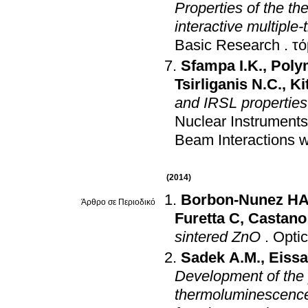
Properties of the t
interactive multiple
Basic Research
.
Sfampa I.K.
,
Poly
Tsirliganis N.C.
,
Ki
and IRSL properties 
Nuclear Instrument
Beam Interactions w
(2014)
Borbon-Nunez H
Άρθρο σε Περιοδικό
Furetta C
,
Castano
sintered ZnO
.
Optic
Sadek A.M.
,
Eissa
Development of the 
thermoluminescence