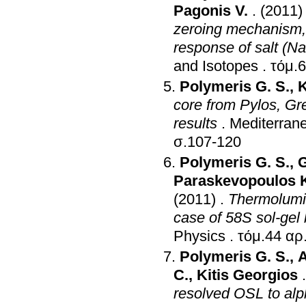
Pagonis V.
.
(2011)
zeroing mechanism,
response of salt (Na
and Isotopes
.
Polymeris G. S.
,
K
core from Pylos, Gr
results
.
Mediterran
σ.107-120
Polymeris G. S.
,
G
Paraskevopoulos 
(2011)
.
Thermolumin
case of 58S sol-gel 
Physics
.
Polymeris G. S.
,
A
C.
,
Kitis Georgios
resolved OSL to alp