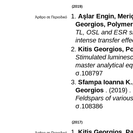
(2019)
Aşlar Engin
,
Meri
Άρθρο σε Περιοδικό
Georgios
,
Polymer
TL, OSL and ESR si
intense transfer effe
Kitis Georgios
,
Po
Stimulated lumines
master analytical e
σ.108797
Sfampa Ioanna K.
Georgios
.
(2019)
.
Feldspars of variou
σ.108386
(2017)
Kitis Georgios
,
Pa