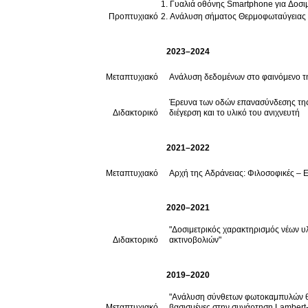
Γυαλιά οθόνης Smartphone για Δοσι
Προπτυχιακό
Ανάλυση σήματος Θερμοφωταύγειας μ
2023–2024
Μεταπτυχιακό
Ανάλυση δεδομένων στο φαινόμενο τ
Έρευνα των οδών επανασύνδεσης της 
Διδακτορικό
διέγερση και το υλικό του ανιχνευτή
2021–2022
Μεταπτυχιακό
Αρχή της Αδράνειας: Φιλοσοφικές – 
2020–2021
"Δοσιμετρικός χαρακτηρισμός νέων υλ
Διδακτορικό
ακτινοβολιών"
2019–2020
"Ανάλυση σύνθετων φωτοκαμπυλών θε
Μεταπτυχιακό
βασισμένες στην συνάρτηση Lambert