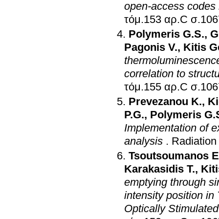
open-access codes 
τόμ.153 αρ.C 
Polymeris G.S.
,
G
Pagonis V.
,
Kitis 
thermoluminescence 
correlation to struct
τόμ.155 αρ.C 
Prevezanou K.
,
Ki
P.G.
,
Polymeris G.
Implementation of e
analysis
.
Radiatio
Tsoutsoumanos E
Karakasidis T.
,
Kit
emptying through si
intensity position 
Optically Stimulat