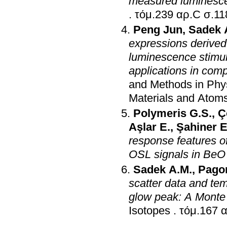
measured luminescen
.
τόμ.239 αρ
Peng Jun
,
Sadek 
expressions derived 
luminescence stimu
applications in com
and Methods in Phys
Materials and Atom
Polymeris G.S.
,
Ç
Aşlar E.
,
Şahiner E
response features o
OSL signals in BeO
Sadek A.M.
,
Pagon
scatter data and te
glow peak: A Monte 
Isotopes
.