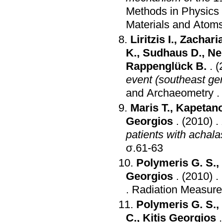
Methods in Physics 
Materials and Atom
Liritzis I.
,
Zachari
K.
,
Sudhaus D.
,
Ne
Rappenglück B.
.
(
event (southeast ger
and Archaeometry
Maris T.
,
Kapetano
Georgios
.
(2010)
.
patients with achala
σ.61-63
Polymeris G. S.
,
Georgios
.
(2010)
.
.
Radiation Measur
Polymeris G. S.
,
C.
,
Kitis Georgios