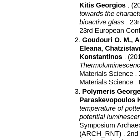
Kitis Georgios
.
(2
towards the characte
bioactive glass
.
23r
23rd European Conf
Goudouri O. M.
,
A
Eleana
,
Chatzistav
Konstantinos
.
(20
Thermoluminescen
Materials Science
.
Materials Science
.
Polymeris George
Paraskevopoulos 
temperature of potte
potential luminescen
Symposium Αrchaeo
(ARCH_RNT)
.
2nd