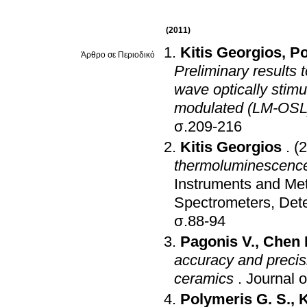
(2011)
Kitis Georgios
,
Po
Άρθρο σε Περιοδικό
Preliminary results
wave optically stim
modulated (LM-OSL) 
σ.209-216
Kitis Georgios
.
(
thermoluminescence
Instruments and Met
Spectrometers, Det
σ.88-94
Pagonis V.
,
Chen 
accuracy and precisi
ceramics
.
Journal 
Polymeris G. S.
,
K