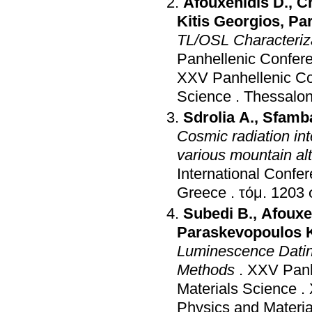
Afouxenidis D.
,
Ch
Kitis Georgios
,
Pa
TL/OSL Characteriza
Panhellenic Confere
XXV Panhellenic Con
Science
.
Thessalon
Sdrolia A.
,
Sfamba
Cosmic radiation in
various mountain alt
International Confe
Greece
.
τ
Subedi B.
,
Afouxe
Paraskevopoulos 
Luminescence Datin
Methods
.
XXV Panh
Materials Science
.
Physics and Materia