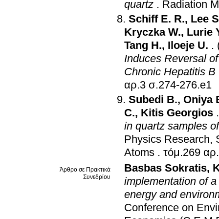
quartz
.
Radiation 
Schiff E. R.
,
Lee S
Kryczka W.
,
Lurie 
Tang H.
,
Iloeje U.
.
Induces Reversal of
Chronic Hepatitis B
αρ.3 σ.274-276.e1
Subedi B.
,
Oniya 
C.
,
Kitis Georgios
in quartz samples of
Physics Research, S
Atoms
.
Basbas Sokratis
,
K
Άρθρο σε Πρακτικά
Συνεδρίου
implementation of a 
energy and environ
Conference on Envi