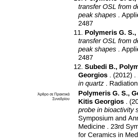
transfer OSL from de
peak shapes
.
Appli
2487
Polymeris G. S.
,
transfer OSL from de
peak shapes
.
Appli
2487
Subedi B.
,
Polym
Georgios
.
(2012)
.
in quartz
.
Radiatio
Polymeris G. S.
,
G
Άρθρο σε Πρακτικά
Συνεδρίου
Kitis Georgios
.
(2
probe in bioactivity 
Symposium and Annua
Medicine
.
23rd Sym
for Ceramics in Med