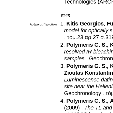
Technologies (AR
(2009)
Kitis Georgios
,
Fu
Άρθρο σε Περιοδικό
model for optically
.
τόμ.23 αρ
Polymeris G. S.
,
K
resolved IR bleachi
samples
.
Geochron
Polymeris G. S.
,
K
Zioutas Konstanti
Luminescence datin
site near the Helle
Geochronology
.
Polymeris G. S.
,
A
(2009)
.
The TL and 