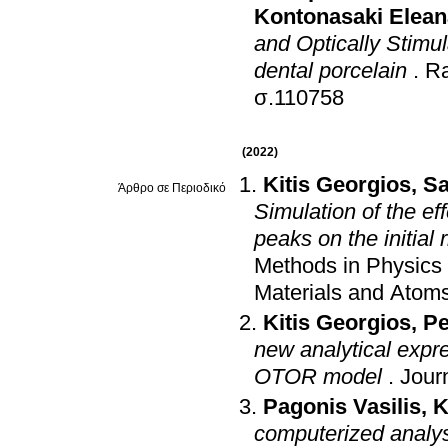
Kontonasaki Elean
and Optically Stimu
dental porcelain
.
Ra
σ.110758
(2022)
Kitis Georgios
,
Sa
Άρθρο σε Περιοδικό
Simulation of the e
peaks on the initial
Methods in Physics 
Materials and Atom
Kitis Georgios
,
Pe
new analytical expre
OTOR model
.
Jour
Pagonis Vasilis
,
K
computerized analy