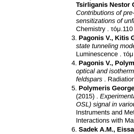
Tsirliganis Nestor 
Contributions of pr
sensitizations of un
Chemistry
.
Pagonis V.
,
Kitis 
state tunneling mod
Luminescence
.
Pagonis V.
,
Polym
optical and isother
feldspars
.
Radiatio
Polymeris George
(2015)
.
Experimenta
OSL) signal in vario
Instruments and Me
Interactions with M
Sadek A.M.
,
Eissa