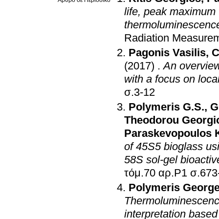
Άρθρο σε Περιοδικό
life, peak maximum t
thermoluminescence
Radiation Measure
Pagonis Vasilis
,
C
(2017)
.
An overview
with a focus on local
σ.3-12
Polymeris G.S.
,
G
Theodorou Georgi
Paraskevopoulos 
of 45S5 bioglass u
58S sol-gel bioactiv
τόμ.70 αρ.P1 
Polymeris George
Thermoluminescence
interpretation based