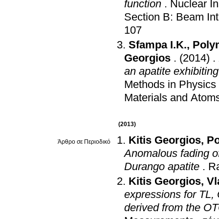
function
.
Nuclear I
Section B: Beam Int
107
Sfampa I.K.
,
Poly
Georgios
.
(2014)
.
an apatite exhibitin
Methods in Physics 
Materials and Atom
(2013)
Kitis Georgios
,
Po
Άρθρο σε Περιοδικό
Anomalous fading of
Durango apatite
.
Ra
Kitis Georgios
,
Vl
expressions for TL,
derived from the O