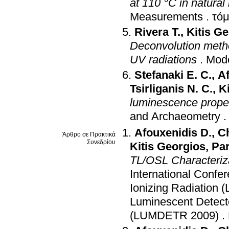
at 110 °C in natural
Measurements
.
Rivera T.
,
Kitis G
Deconvolution metho
UV radiations
.
Mode
Stefanaki E. C.
,
Af
Tsirliganis N. C.
,
K
luminescence propert
and Archaeometry
Afouxenidis D.
,
Ch
Άρθρο σε Πρακτικά
Συνεδρίου
Kitis Georgios
,
Pa
TL/OSL Characteriza
International Confe
Ionizing Radiation
Luminescent Detecto
(LUMDETR 2009)
.