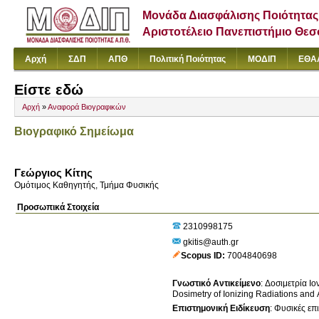
Μονάδα Διασφάλισης Ποιότητας
Αριστοτέλειο Πανεπιστήμιο Θε
Αρχή
ΣΔΠ
ΑΠΘ
Πολιτική Ποιότητας
ΜΟΔΙΠ
ΕΘΑ
Είστε εδώ
Αρχή
»
Αναφορά Βιογραφικών
Βιογραφικό Σημείωμα
Γεώργιος Κίτης
Ομότιμος Καθηγητής, Τμήμα Φυσικής
Προσωπικά Στοιχεία
2310998175
gkitis@auth.gr
Scopus ID
7004840698
Γνωστικό Αντικείμενο
:
Dosimetry of Ionizing Radiations and 
Επιστημονική Ειδίκευση
:
Φυσικές επ