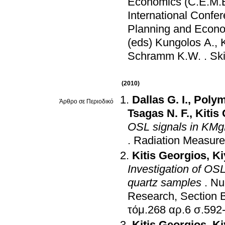
Economics (C.E.M.
International Conf
Planning and Econ
(eds) Kungolos A., 
Schramm K.W.
.
Sk
(2010)
Dallas G. I.
,
Polym
Άρθρο σε Περιοδικό
Tsagas N. F.
,
Kitis
OSL signals in KMgF
.
Radiation Measur
Kitis Georgios
,
Ki
Investigation of OSL
quartz samples
.
Nu
Research, Section B
τόμ.268 αρ.6 