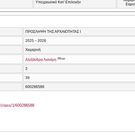
Υποχρεωτικό Κατ' Επιλογήν
Εαρι
ΠΡΟΣΛΗΨΗ ΤΗΣ ΑΡΧΑΙΟΤΗΤΑΣ Ι
2025 – 2026
Χειμερινή
39ωρ
Αλεξάνδρα Λιανέρη
3
39
600286588
el/class/1/600286588