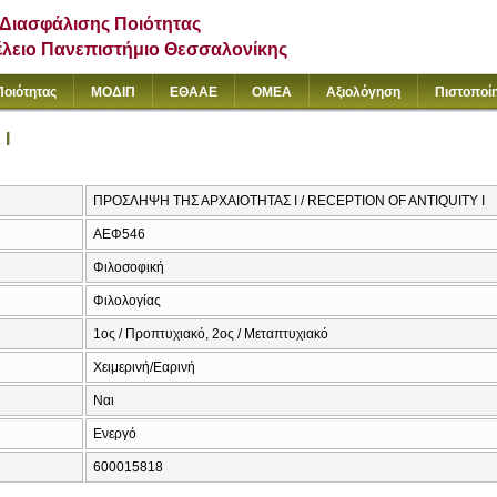
Διασφάλισης Ποιότητας
έλειο Πανεπιστήμιο Θεσσαλονίκης
Ποιότητας
ΜΟΔΙΠ
ΕΘΑΑΕ
ΟΜΕΑ
Αξιολόγηση
Πιστοποί
Ι
ΠΡΟΣΛΗΨΗ ΤΗΣ ΑΡΧΑΙΟΤΗΤΑΣ Ι / RECEPTION OF ANTIQUITY I
ΑΕΦ546
Φιλοσοφική
Φιλολογίας
1ος / Προπτυχιακό, 2ος / Μεταπτυχιακό
Χειμερινή/Εαρινή
Ναι
Ενεργό
600015818