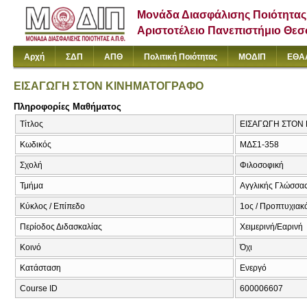
Μονάδα Διασφάλισης Ποιότητας
Αριστοτέλειο Πανεπιστήμιο Θε
Αρχή
ΣΔΠ
ΑΠΘ
Πολιτική Ποιότητας
ΜΟΔΙΠ
ΕΘΑ
ΕΙΣΑΓΩΓΗ ΣΤΟΝ ΚΙΝΗΜΑΤΟΓΡΑΦΟ
Πληροφορίες Μαθήματος
Τίτλος
ΕΙΣΑΓΩΓΗ ΣΤΟΝ 
Κωδικός
ΜΔΣ1-358
Σχολή
Φιλοσοφική
Τμήμα
Αγγλικής Γλώσσας
Κύκλος / Επίπεδο
1ος / Προπτυχιακ
Περίοδος Διδασκαλίας
Χειμερινή/Εαρινή
Κοινό
Όχι
Κατάσταση
Ενεργό
Course ID
600006607