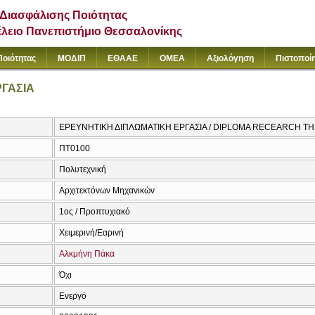
Διασφάλισης Ποιότητας
έλειο Πανεπιστήμιο Θεσσαλονίκης
Ποιότητας
ΜΟΔΙΠ
ΕΘΑΑΕ
ΟΜΕΑ
Αξιολόγηση
Πιστοποί
ΓΑΣΙΑ
ΕΡΕΥΝΗΤΙΚΗ ΔΙΠΛΩΜΑΤΙΚΗ ΕΡΓΑΣΙΑ / DIPLOMA RECEARCH TH
ΠΤ0100
Πολυτεχνική
Αρχιτεκτόνων Μηχανικών
1ος / Προπτυχιακό
Χειμερινή/Εαρινή
Αλκμήνη Πάκα
Όχι
Ενεργό