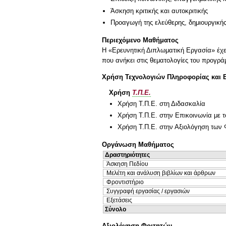
Άσκηση κριτικής και αυτοκριτικής
Προαγωγή της ελεύθερης, δημιουργική
Περιεχόμενο Μαθήματος
Η «Ερευνητική Διπλωματική Εργασία» έχει
που ανήκει στις θεματολογίες του προγρ
Χρήση Τεχνολογιών Πληροφορίας και 
Χρήση
Τ.Π.Ε.
Χρήση Τ.Π.Ε. στη Διδασκαλία
Χρήση Τ.Π.Ε. στην Επικοινωνία με τ
Χρήση Τ.Π.Ε. στην Αξιολόγηση των 
Οργάνωση Μαθήματος
Δραστηριότητες
Άσκηση Πεδίου
Μελέτη και ανάλυση βιβλίων και άρθρων
Φροντιστήριο
Συγγραφή εργασίας / εργασιών
Εξετάσεις
Σύνολο
Αξιολόγηση Φοιτητών