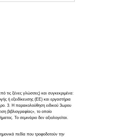
ό τις ξένες γλώσσες) και συγκεκριμένα:
ής ή εξειδίκευσης (ΕΕ) και εργαστήρια
ερο. 3. Η παρακολούθηση ειδικού 3ωρου
ιση βιβλιογραφίας», το οποίο
ήματος. Το σεμινάριο δεν αξιολογείται.
στημονικά πεδία που τροφοδοτούν την