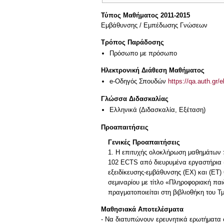
Τύπος Μαθήματος 2011-2015
Εμβάθυνσης / Εμπέδωσης Γνώσεων
Τρόπος Παράδοσης
Πρόσωπο με πρόσωπο
Ηλεκτρονική Διάθεση Μαθήματος
e-Οδηγός Σπουδών
https://qa.auth.gr/
Γλώσσα Διδασκαλίας
Ελληνικά
(Διδασκαλία, Εξέταση)
Προαπαιτήσεις
Γενικές Προαπαιτήσεις
1. Η επιτυχής ολοκλήρωση μαθημάτων 
102 ECTS από διευρυμένα εργαστήρια (
εξειδίκευσης-εμβάθυνσης (ΕΧ) και (ΕΤ
σεμιναρίου με τίτλο «Πληροφοριακή παι
πραγματοποιείται στη βιβλιοθήκη του 
Μαθησιακά Αποτελέσματα
- Να διατυπώνουν ερευνητικά ερωτήματα σ