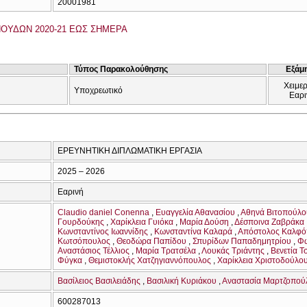
20001981
ΟΥΔΩΝ 2020-21 ΕΩΣ ΣΗΜΕΡΑ
Τύπος Παρακολούθησης
Εξάμ
Χειμερ
Υποχρεωτικό
Εαρι
ΕΡΕΥΝΗΤΙΚΗ ΔΙΠΛΩΜΑΤΙΚΗ ΕΡΓΑΣΙΑ
2025 – 2026
Εαρινή
Claudio daniel Conenna
Ευαγγελία Αθανασίου
Αθηνά Βιτοπούλο
Γουρδούκης
Χαρίκλεια Γυιόκα
Μαρία Δούση
Δέσποινα Ζαβράκα
Κωνσταντίνος Ιωαννίδης
Κωνσταντίνα Καλαρά
Απόστολος Καλφό
Κωτσόπουλος
Θεοδώρα Παπίδου
Σπυρίδων Παπαδημητρίου
Φώ
Αναστάσιος Τέλλιος
Μαρία Τρατσέλα
Λουκάς Τριάντης
Βενετία Τ
Φύγκα
Θεμιστοκλής Χατζηγιαννόπουλος
Χαρίκλεια Χριστοδούλο
Βασίλειος Βασιλειάδης
Βασιλική Κυριάκου
Αναστασία Μαρτζοπού
600287013