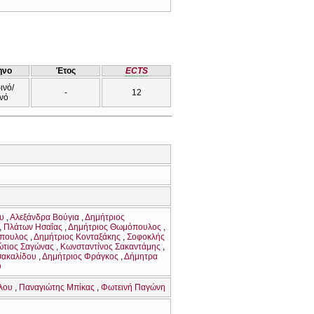
ηνο
Έτος
ECTS
ινό/
-
12
νό
υ
Αλεξάνδρα Βούγια
Δημήτριος
Πλάτων Ησαΐας
Δημήτριος Θωμόπουλος
πουλος
Δημήτριος Κονταξάκης
Σοφοκλής
τιος Σαγώνας
Κωνσταντίνος Σακαντάμης
σακαλίδου
Δημήτριος Φράγκος
Δήμητρα
υ
λου
Παναγιώτης Μπίκας
Φωτεινή Παγώνη