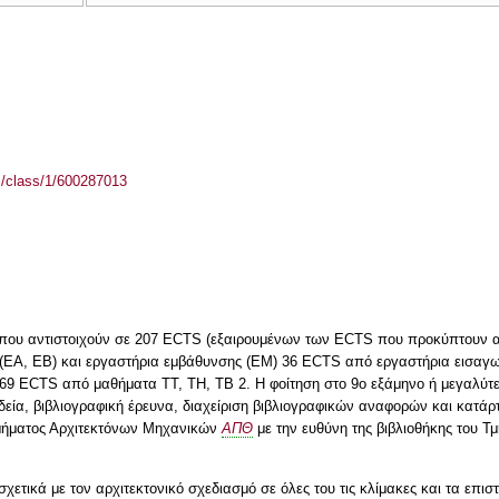
el/class/1/600287013
που αντιστοιχούν σε 207 ECTS (εξαιρουμένων των ECTS που προκύπτουν απ
ΕΑ, ΕΒ) και εργαστήρια εμβάθυνσης (ΕΜ) 36 ECTS από εργαστήρια εισαγωγ
) 69 ECTS από μαθήματα ΤΤ, ΤΗ, ΤΒ 2. Η φοίτηση στο 9ο εξάμηνο ή μεγαλύτ
δεία, βιβλιογραφική έρευνα, διαχείριση βιβλιογραφικών αναφορών και κατάρτ
Τμήματος Αρχιτεκτόνων Μηχανικών
ΑΠΘ
με την ευθύνη της βιβλιοθήκης του Τμ
χετικά με τον αρχιτεκτονικό σχεδιασμό σε όλες του τις κλίμακες και τα επι