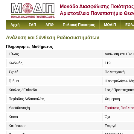
Μονάδα Διασφάλισης Ποιότητας
Αριστοτέλειο Πανεπιστήμιο Θε
Αρχή
ΣΔΠ
ΑΠΘ
Πολιτική Ποιότητας
ΜΟΔΙΠ
ΕΘΑ
Ανάλυση και Σύνθεση Ραδιοσυστημάτων
Πληροφορίες Μαθήματος
Τίτλος
Ανάλυση και Σύνθ
Κωδικός
119
Σχολή
Πολυτεχνική
Τμήμα
Ηλεκτρολόγων Μη
Κύκλος / Επίπεδο
1ος / Προπτυχιακ
Περίοδος Διδασκαλίας
Χειμερινή
Υπεύθυνος/η
Τραϊανός Γιούλτσ
Κοινό
Όχι
Κατάσταση
Ενεργό