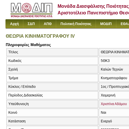
Μονάδα Διασφάλισης Ποιότητας
Αριστοτέλειο Πανεπιστήμιο Θε
Αρχή
ΣΔΠ
ΑΠΘ
Πολιτική Ποιότητας
ΜΟΔΙΠ
ΕΘΑ
ΘΕΩΡΙΑ ΚΙΝΗΜΑΤΟΓΡΑΦΟΥ IV
Πληροφορίες Μαθήματος
Τίτλος
ΘΕΩΡΙΑ ΚΙΝΗΜΑΤ
Κωδικός
5ΘΚ3
Σχολή
Καλών Τεχνών
Τμήμα
Κινηματογράφου
Κύκλος / Επίπεδο
1ος / Προπτυχιακ
Περίοδος Διδασκαλίας
Χειμερινή
Υπεύθυνος/η
Χριστίνα Αδάμου
Κοινό
Ναι
Κατάσταση
Ενεργό