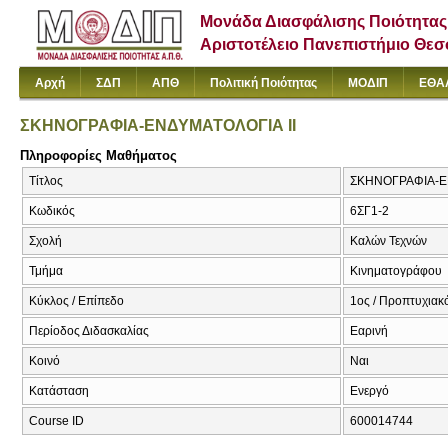
Μονάδα Διασφάλισης Ποιότητας
Αριστοτέλειο Πανεπιστήμιο Θε
Αρχή
ΣΔΠ
ΑΠΘ
Πολιτική Ποιότητας
ΜΟΔΙΠ
ΕΘΑ
ΣΚΗΝΟΓΡΑΦΙΑ-ΕΝΔΥΜΑΤΟΛΟΓΙΑ ΙΙ
Πληροφορίες Μαθήματος
Τίτλος
ΣΚΗΝΟΓΡΑΦΙΑ-ΕΝ
Κωδικός
6ΣΓ1-2
Σχολή
Καλών Τεχνών
Τμήμα
Κινηματογράφου
Κύκλος / Επίπεδο
1ος / Προπτυχιακ
Περίοδος Διδασκαλίας
Εαρινή
Κοινό
Ναι
Κατάσταση
Ενεργό
Course ID
600014744