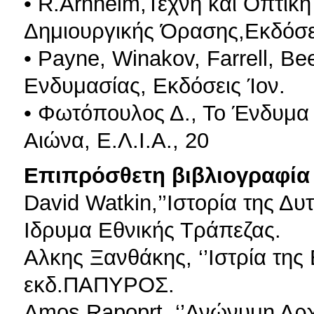
• R.Arnheim,Τέχνη και Οπτική
Δημιουργικής Όρασης,Εκδόσε
• Payne, Winakov, Farrell, Be
Ενδυμασίας, Εκδόσεις Ίον.
• Φωτόπουλος Δ., Το Ένδυμα 
Αιώνα, Ε.Λ.Ι.Α., 20
Επιπρόσθετη βιβλιογραφία 
David Watkin,’’Ιστορία της Δυ
Ιδρυμα Εθνικής Τράπεζας.
Αλκης Ξανθάκης, ‘’Ιστρία της
εκδ.ΠΑΠΥΡΟΣ.
Amos Rapoprt, ‘’Ανώνυμη Αρχι