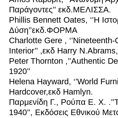
Παράγοντες’’ εκδ.ΜΕΛΙΣΣΑ.
Phillis Bennett Oates, ‘’Η Ισ
Δύση’’εκδ.ΦΟΡΜΑ
Charlotte Gere , ‘’Nineteenth-
Interior’’ ,εκδ Harry N.Abrams
Peter Thornton ,’’Authentic D
1920’’
Helena Hayward, ‘’World Furnitu
Hardcover,εκδ Hamlyn.
Παρμενίδη Γ., Ρούπα Ε. Χ. .’
1940’’, Εκδόσεις Εθνικού Μετ