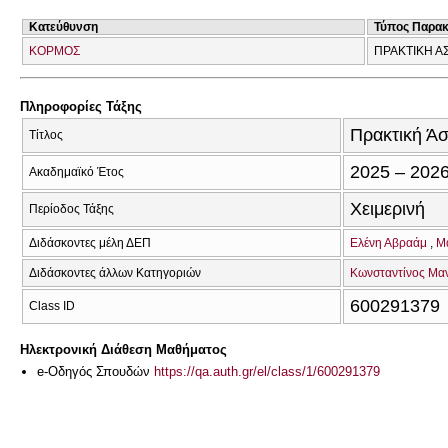
Κατεύθυνση
Τύπος Παρα
ΚΟΡΜΟΣ
ΠΡΑΚΤΙΚΗ Α
Πληροφορίες Τάξης
Πρακτική Ά
Τίτλος
2025 – 202
Ακαδημαϊκό Έτος
Χειμερινή
Περίοδος Τάξης
Διδάσκοντες μέλη ΔΕΠ
Ελένη Αβραάμ
Μ
Διδάσκοντες άλλων Κατηγοριών
Κωνσταντίνος Μα
600291379
Class ID
Ηλεκτρονική Διάθεση Μαθήματος
e-Οδηγός Σπουδών
https://qa.auth.gr/el/class/1/600291379