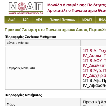
Μονάδα Διασφάλισης Ποιότητας
Αριστοτέλειο Πανεπιστήμιο Θε
Αρχή
ΣΔΠ
ΑΠΘ
Πολιτική Ποιότητας
ΜΟΔΙΠ
ΕΘΑ
Πρακτική Άσκηση στο Πανεπιστημιακό Δάσος Περτουλί
Πληροφορίες Σύνθετου Μαθήματος
Σύνθετο Μάθημα
1Π-8-Δ. Τεχ
ΙV_Δασική Τ
1Π-8-ΔΟΥ Π
ΙV_Διευθετ
Επιμέρους Μαθήματα
1Π-8-Άγρ. Π
ΙV_Διαχείρι
1Π-8-Λιβ. Π
ΙV_Λιβαδοπ
Πληροφορίες Μαθήματος
Πρακτική Άσ
Τίτλος