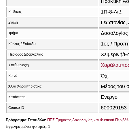
Πρακτική Ά
1Π-8-Λιβ.
Κωδικός
Γεωπονίας, 
Σχολή
Δασολογίας 
Τμήμα
1ος / Προπτ
Κύκλος / Επίπεδο
Χειμερινή/Ε
Περίοδος Διδασκαλίας
Χαράλαμπος
Υπεύθυνος/η
Όχι
Κοινό
Μέρος του 
Άλλα Χαρακτηριστικά
Ενεργό
Κατάσταση
600029153
Course ID
Πρόγραμμα Σπουδών:
ΠΠΣ Τμήματος Δασολογίας και Φυσικού Περιβάλ
Εγγεγραμμένοι φοιτητές: 1