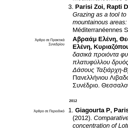
Parisi Zoi
,
Rapti 
Grazing as a tool to
mountainous areas: 
Méditerranéennes S
Αβραάμ Ελένη
,
Θε
Άρθρο σε Πρακτικά
Συνεδρίου
Ελένη
,
Κυριαζόπο
δασικά προιόντα φ
πλατυφύλλου δρυός 
Δάσους Ταξιάρχη-Β
Πανελλήνιου Λιβαδ
Συνέδριο
.
Θεσσαλον
2012
Giagourta P
,
Pari
Άρθρο σε Περιοδικό
(2012)
.
Comparative 
concentration of Lot