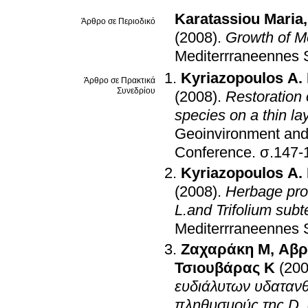
Karatassiou Maria
Άρθρο σε Περιοδικό
(2008)
.
Growth of Mo
Mediterrraneennes 
Kyriazopoulos A.
Άρθρο σε Πρακτικά
Συνεδρίου
(2008)
.
Restoration 
species on a thin laye
Geoinvironment and 
Conference
.
σ.147-
Kyriazopoulos A.
(2008)
.
Herbage prod
L.and Trifolium sub
Mediterrraneennes 
Ζαχαράκη Μ
,
Αβρ
Τσιουβάρας Κ
(200
ευδιάλυτων υδατανθ
πληθυσμούς της D. g