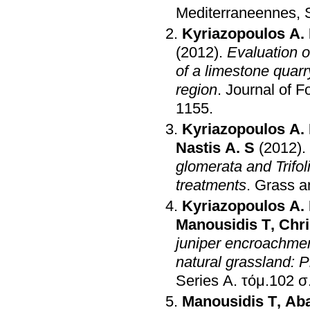
Mediterraneennes, 
Kyriazopoulos A.
(2012)
.
Evaluation o
of a limestone quarr
region
.
Journal of F
1155
.
Kyriazopoulos A.
Nastis A. S
(2012)
.
glomerata and Trifo
treatments
.
Grass a
Kyriazopoulos A.
Manousidis T
,
Chri
juniper encroachmen
natural grassland: P
Series A
.
τό
Manousidis T
,
Aba