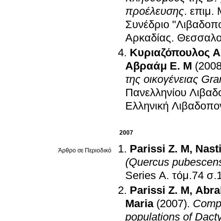
προέλευσης
.
επιμ.
Συνέδριο "Λιβαδοπο
Αρκαδίας
.
Θεσσαλο
Κυριαζόπουλος Α
Αβραάμ Ε. Μ
(2008
της οικογένειας Gr
Πανελληνίου Λιβαδ
Ελληνική Λιβαδοπον
2007
Parissi Z. M
,
Nasti
Άρθρο σε Περιοδικό
(Quercus pubescens
Series A
.
τόμ.
Parissi Z. M
,
Abra
Maria
(2007)
.
Compa
populations of Dacty