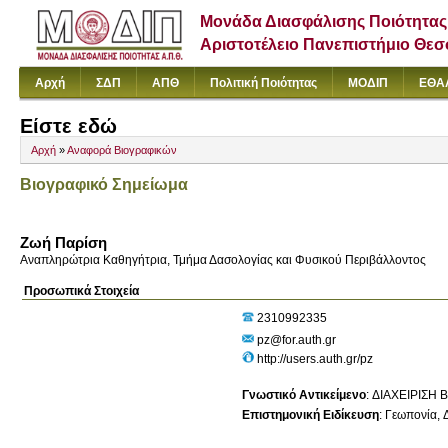
Μονάδα Διασφάλισης Ποιότητας
Αριστοτέλειο Πανεπιστήμιο Θε
Αρχή
ΣΔΠ
ΑΠΘ
Πολιτική Ποιότητας
ΜΟΔΙΠ
ΕΘΑ
Είστε εδώ
Αρχή
»
Αναφορά Βιογραφικών
Βιογραφικό Σημείωμα
Ζωή Παρίση
Αναπληρώτρια Καθηγήτρια, Τμήμα Δασολογίας και Φυσικού Περιβάλλοντος
Προσωπικά Στοιχεία
2310992335
pz@for.auth.gr
http://users.auth.gr/pz
Γνωστικό Αντικείμενο
:
ΔΙΑΧΕΙΡΙΣΗ 
Επιστημονική Ειδίκευση
:
Γεωπονία, Δ