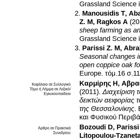
Grassland Science 
Manousidis T
,
Aba
Z. M
,
Ragkos A
(20
sheep farming as an 
Grassland Science 
Parissi Z. M
,
Abra
Seasonal changes in 
open coppice oak for
Europe
.
τόμ.16 
Καρμίρης Η
,
Αβρα
Κεφάλαιο σε Συλλογικό
Τόμο ή Λήμμα σε Λεξικό/
(2011)
.
Διαχείριση 
Εγκυκλοπαίδεια
δεικτών αειφορίας 
της Θεσσαλονίκης
.
και Φυσικού Περιβά
Bozoudi D
,
Parissi
Άρθρο σε Πρακτικά
Συνεδρίου
Litopoulou-Tzaneta