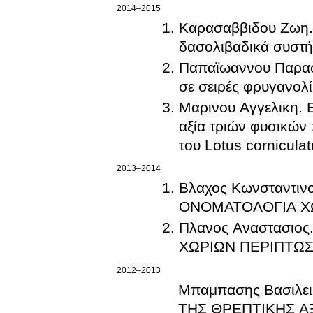
2014–2015
Καρασαββιδου Ζωη. 
δασολιβαδικά συστή
Παπαϊωαννου Παρασκ
σε σειρές φρυγανολ
Μαρινου Αγγελικη. 
αξία τριών φυσικών
του Lotus cornicula
2013–2014
Βλαχος Κωνσταντι
ΟΝΟΜΑΤΟΛΟΓΙΑ Χ
Πλανος Αναστασι
ΧΩΡΙΩΝ ΠΕΡΙΠΤΩΣ
2012–2013
Μπαμπασης Βασιλε
ΤΗΣ ΘΡΕΠΤΙΚΗΣ Α