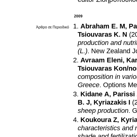
2009
Abraham E. M
,
Pa
Άρθρο σε Περιοδικό
Tsiouvaras K. N
(2
production and nutrit
(L.)
.
New Zealand Jo
Avraam Eleni
,
Kar
Tsiouvaras Kon/no
composition in vario
Greece
.
Options Me
Kidane A
,
Parissi
B. J
,
Kyriazakis I
(
sheep production
.
G
Koukoura Z
,
Kyri
characteristics and
shade and fertilizati