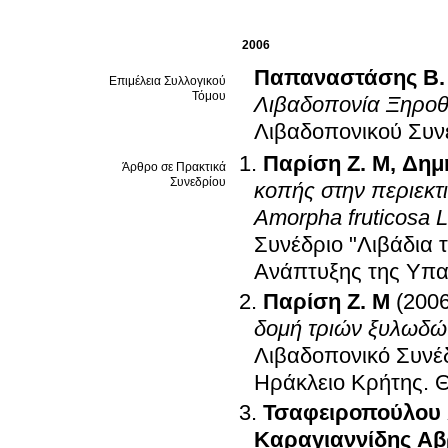
2006
Παπαναστάσης Β. Π
Επιμέλεια Συλλογικού
Τόμου
Λιβαδοπονία Ξηροθ
Λιβαδοπονικού Συν
Παρίση Ζ. Μ
,
Δημ
Άρθρο σε Πρακτικά
Συνεδρίου
κοπής στην περιεκτ
Amorpha fruticosa L
Συνέδριο "Λιβάδια 
Ανάπτυξης της Υπα
Παρίση Ζ. Μ
(2006
δομή τριών ξυλωδώ
Λιβαδοπονικό Συνέ
Ηράκλειο Κρήτης
.
Θ
Τσαφειροπούλου
Καραγιαννίδης Α