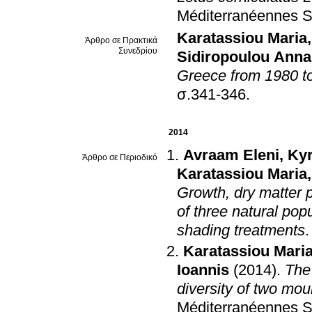
Méditerranéennes S
Karatassiou Maria
Άρθρο σε Πρακτικά
Συνεδρίου
Sidiropoulou Anna
Greece from 1980 t
σ.341-346
.
2014
Avraam Eleni
,
Kyr
Άρθρο σε Περιοδικό
Karatassiou Maria
Growth, dry matter p
of three natural pop
shading treatments
Karatassiou Mari
Ioannis
(2014)
.
The
diversity of two mo
Méditerranéennes S