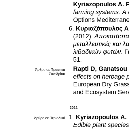
Kyriazopoulos A. 
farming systems: A 
Options Mediterran
Κυριαζόπουλος Α
(2012)
.
Αποκατάστα
μεταλλευτικές και 
λιβαδικών φυτών
.
Γ
51
.
Rapti D
,
Ganatsou
Άρθρο σε Πρακτικά
Συνεδρίου
effects on herbage 
European Dry Grass
and Ecosystem Serv
2011
Kyriazopoulos A.
Άρθρο σε Περιοδικό
Edible plant specie