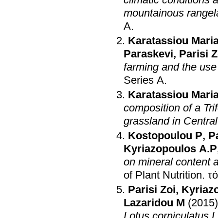
climatic conditions
mountainous rangel
A
.
Karatassiou Mari
Paraskevi
,
Parisi Z
farming and the use
Series A
.
Karatassiou Mari
composition of a Tr
grassland in Centra
Kostopoulou P
,
Pa
Kyriazopoulos A.P
on mineral content an
of Plant Nutrition
.
Parisi Zoi
,
Lazaridou M
(2015)
Lotus corniculatus L