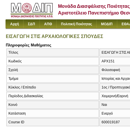
Μονάδα Διασφάλισης Ποιότητας
Αριστοτέλειο Πανεπιστήμιο Θε
Αρχή
ΣΔΠ
ΑΠΘ
Πολιτική Ποιότητας
ΜΟΔΙΠ
ΕΘΑ
ΕΙΣΑΓΩΓΗ ΣΤΙΣ ΑΡΧΑΙΟΛΟΓΙΚΕΣ ΣΠΟΥΔΕΣ
Πληροφορίες Μαθήματος
Τίτλος
ΕΙΣΑΓΩΓΗ ΣΤΙΣ 
Κωδικός
ΑΡΧ151
Σχολή
Φιλοσοφική
Τμήμα
Ιστορίας και Αρχα
Κύκλος / Επίπεδο
1ος / Προπτυχιακ
Περίοδος Διδασκαλίας
Χειμερινή/Εαρινή
Κοινό
Ναι
Κατάσταση
Ενεργό
Course ID
600019187