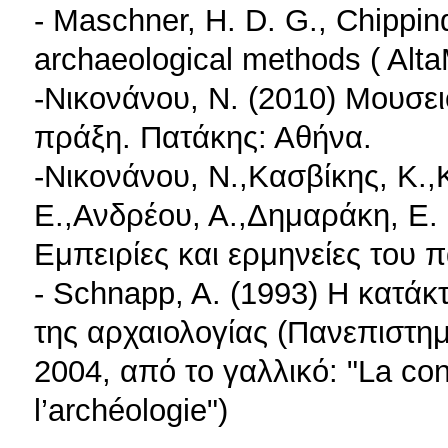
- Maschner, H. D. G., Chippin
archaeological methods ( Alt
-Νικονάνου, Ν. (2010) Μουσε
πράξη. Πατάκης: Αθήνα.
-Νικονάνου, Ν.,Κασβίκης, Κ.
Ε.,Ανδρέου, Α.,Δημαράκη, Ε. 
Εμπειρίες και ερμηνείες του
- Schnapp, A. (1993) Η κατά
της αρχαιολογίας (Πανεπιστη
2004, από το γαλλικό: "La co
l’archéologie")