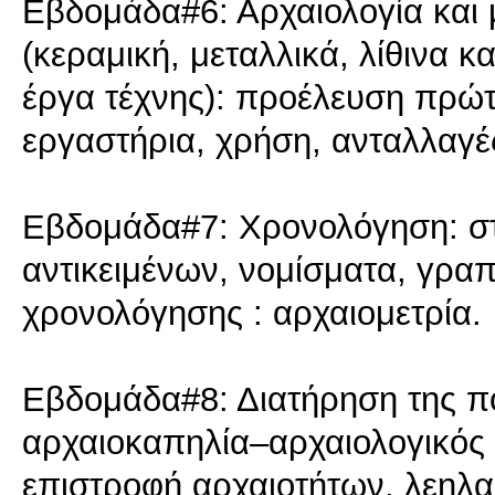
Εβδομάδα#6: Αρχαιολογία και 
(κεραμική, μεταλλικά, λίθινα κ
έργα τέχνης): προέλευση πρώ
εργαστήρια, χρήση, ανταλλαγ
Εβδομάδα#7: Χρονολόγηση: σ
αντικειμένων, νομίσματα, γραπ
χρονολόγησης : αρχαιομετρία.
Εβδομάδα#8: Διατήρηση της πο
αρχαιοκαπηλία–αρχαιολογικός 
επιστροφή αρχαιοτήτων, λεηλα