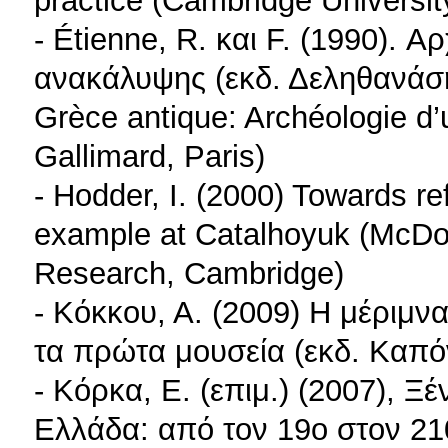
practice (Cambridge Universi
- Étienne, R. και F. (1990). 
ανακάλυψης (εκδ. Δεληθανάση
Grèce antique: Archéologie d
Gallimard, Paris)
- Hodder, I. (2000) Towards re
example at Catalhoyuk (McDona
Research, Cambridge)
- Kόκκου, Α. (2009) Η μέριμνα
τα πρώτα μουσεία (εκδ. Καπό
- Κόρκα, Ε. (επιμ.) (2007), Ξ
Ελλάδα: από τον 19ο στον 21