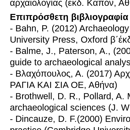
αρχαιολογίας (εκδ. Καπόν, Αθ
Επιπρόσθετη βιβλιογραφία 
- Bahn, P. (2012) Archaeology:
University Press, Oxford β΄έκ
- Balme, J., Paterson, A., (20
guide to archaeological analy
- Βλαχόπουλος, Α. (2017) Αρχ
ΡΑΓΙΑ ΚΑΙ ΣΙΑ ΟΕ, Αθήνα)
- Brothwell, D. R., Pollard, A
archaeological sciences (J. W
- Dincauze, D. F.(2000) Envir