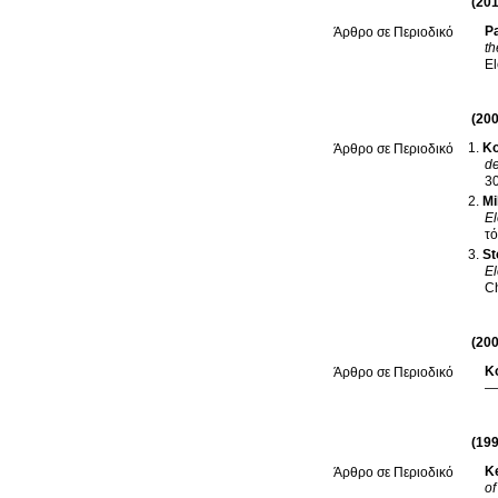
(201
Pa
Άρθρο σε Περιοδικό
th
El
(200
Ko
Άρθρο σε Περιοδικό
de
3
Mi
El
St
El
Ch
(200
K
Άρθρο σε Περιοδικό
— 
(199
Ke
Άρθρο σε Περιοδικό
of