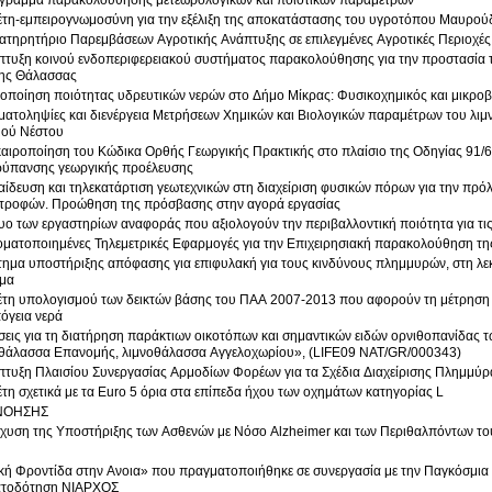
γραμμα παρακολούθησης μετεωρολογικών και ποιοτικών παραμέτρων
έτη-εμπειρογνωμοσύνη για την εξέλιξη της αποκατάστασης του υγροτόπου Μαυρού
τηρητήριο Παρεμβάσεων Αγροτικής Ανάπτυξης σε επιλεγμένες Αγροτικές Περιοχές
τυξη κοινού ενδοπεριφερειακού συστήματος παρακολούθησης για την προστασία τ
ης Θάλασσας
οποίηση ποιότητας υδρευτικών νερών στο Δήμο Μίκρας: Φυσικοχημικός και μικροβι
ματοληψίες και διενέργεια Μετρήσεων Χημικών και Βιολογικών παραμέτρων του λιμ
ού Νέστου
αιροποίηση του Κώδικα Ορθής Γεωργικής Πρακτικής στο πλαίσιο της Οδηγίας 91/6
ρύπανσης γεωργικής προέλευσης
ίδευση και τηλεκατάρτιση γεωτεχνικών στη διαχείριση φυσικών πόρων για την πρό
τροφών. Προώθηση της πρόσβασης στην αγορά εργασίας
υο των εργαστηρίων αναφοράς που αξιολογούν την περιβαλλοντική ποιότητα για τις
ματοποιημένες Τηλεμετρικές Εφαρμογές για την Επιχειρησιακή παρακολούθηση τη
ημα υποστήριξης απόφασης για επιφυλακή για τους κινδύνους πλημμυρών, στη λ
μα
τη υπολογισμού των δεικτών βάσης του ΠΑΑ 2007-2013 που αφορούν τη μέτρηση 
πόγεια νερά
εις για τη διατήρηση παράκτιων οικοτόπων και σημαντικών ειδών ορνιθοπανίδας τ
θάλασσα Επανομής, λιμνοθάλασσα Αγγελοχωρίου», (LIFE09 NAT/GR/000343)
τυξη Πλαισίου Συνεργασίας Αρμοδίων Φορέων για τα Σχέδια Διαχείρισης Πλημμύρ
τη σχετικά με τα Euro 5 όρια στα επίπεδα ήχου των οχημάτων κατηγορίας L
ΝΟΗΣΗΣ
σχυση της Υποστήριξης των Ασθενών με Νόσο Alzheimer και των Περιθαλπόντων τ
κή Φροντίδα στην Ανοια» που πραγματοποιήθηκε σε συνεργασία με την Παγκόσμια 
ατοδότηση ΝΙΑΡΧΟΣ