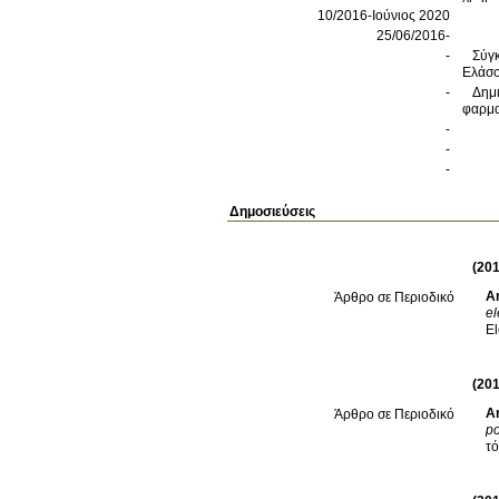
10/2016-Ιούνιος 2020
25/06/2016-
-
Σύγκ
Ελάσσ
-
Δημ
φαρμα
-
-
-
Δημοσιεύσεις
(201
A
Άρθρο σε Περιοδικό
el
El
(201
A
Άρθρο σε Περιοδικό
po