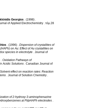
kkinidis Georgios
.
(1998)
.
urnal of Applied Electrochemistry
.
τόμ.28
thios
.
(1996)
.
Dispersion of crystallites of
HAPh) on Au: Effect of Au crystallites on
ox species in electrolyte
.
Journal of
)
.
Oxidation Pathways of
n Acidic Solutions
.
Canadian Journal of
Solvent effect on reaction rates: Reaction
stems
.
Journal of Solution Chemistry
.
ization of 2-hydroxy-3-aminophenazine
dihydroxybenzenes at Pt/pHAPh electrodes
.