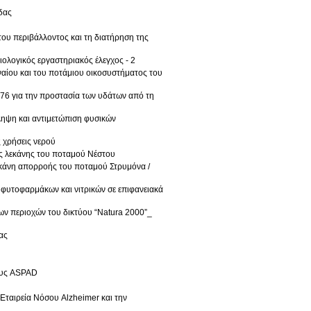
δας
ου περιβάλλοντος και τη διατήρηση της
ολογικός εργαστηριακός έλεγχος - 2
ναίου και του ποτάμιου οικοσυστήματος του
76 για την προστασία των υδάτων από τη
ληψη και αντιμετώπιση φυσικών
 χρήσεις νερού
ς λεκάνης του ποταμού Νέστου
εκάνη απορροής του ποταμού Στρυμόνα /
φυτοφαρμάκων και νιτρικών σε επιφανειακά
ων περιοχών του δικτύου “Natura 2000”_
ας
ους ASPAD
Εταιρεία Νόσου Alzheimer και την