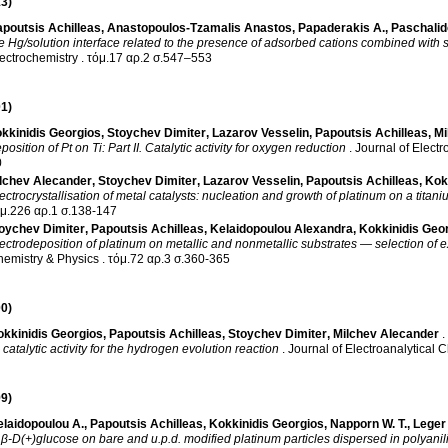
3)
poutsis Achilleas
,
Anastopoulos-Tzamalis Anastos
,
Papaderakis A.
,
Paschalid
e Hg/solution interface related to the presence of adsorbed cations combined with s
ectrochemistry
.
τόμ.17 αρ.2 σ.547–553
1)
kkinidis Georgios
,
Stoychev Dimiter
,
Lazarov Vesselin
,
Papoutsis Achilleas
,
Mi
position of Pt on Ti: Part II. Catalytic activity for oxygen reduction
.
Journal of Electr
0
lchev Alecander
,
Stoychev Dimiter
,
Lazarov Vesselin
,
Papoutsis Achilleas
,
Kok
ectrocrystallisation of metal catalysts: nucleation and growth of platinum on a titan
τόμ.226 αρ.1 σ.138-147
oychev Dimiter
,
Papoutsis Achilleas
,
Kelaidopoulou Alexandra
,
Kokkinidis Geo
ectrodeposition of platinum on metallic and nonmetallic substrates — selection of 
emistry & Physics
.
τόμ.72 αρ.3 σ.360-365
0)
okkinidis Georgios
,
Papoutsis Achilleas
,
Stoychev Dimiter
,
Milchev Alecander
.
catalytic activity for the hydrogen evolution reaction
.
Journal of Electroanalytical 
9)
laidopoulou A.
,
Papoutsis Achilleas
,
Kokkinidis Georgios
,
Napporn W. T.
,
Leger 
 β-D(+)glucose on bare and u.p.d. modified platinum particles dispersed in polyanil