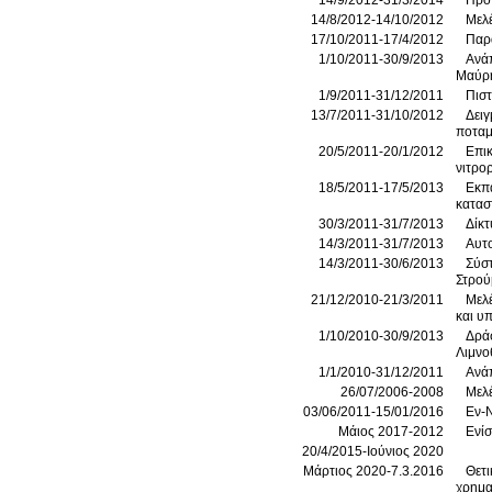
14/9/2012-31/3/2014
Πρό
14/8/2012-14/10/2012
Μελ
17/10/2011-17/4/2012
Παρα
1/10/2011-30/9/2013
Ανάπ
Μαύρ
1/9/2011-31/12/2011
Πιστ
13/7/2011-31/10/2012
Δειγ
ποταμ
20/5/2011-20/1/2012
Επικ
νιτρο
18/5/2011-17/5/2013
Εκπα
κατασ
30/3/2011-31/7/2013
Δίκτ
14/3/2011-31/7/2013
Αυτο
14/3/2011-30/6/2013
Σύστ
Στρού
21/12/2010-21/3/2011
Μελέ
και υ
1/10/2010-30/9/2013
Δράσ
Λιμνο
1/1/2010-31/12/2011
Ανάπ
26/07/2006-2008
Μελέ
03/06/2011-15/01/2016
Εν-
Μάιος 2017-2012
Ενί
20/4/2015-Ιούνιος 2020
Μάρτιος 2020-7.3.2016
Θετι
χρημ