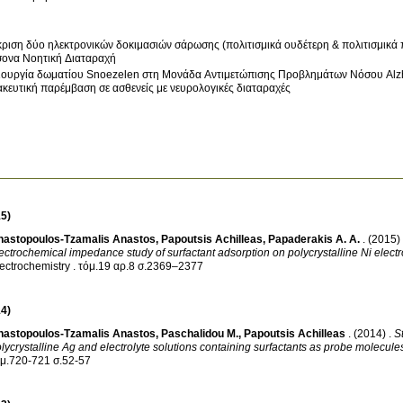
ριση δύο ηλεκτρονικών δοκιμασιών σάρωσης (πολιτισμικά ουδέτερη & πολιτισμικά 
ονα Νοητική Διαταραχή
ιουργία δωματίου Snoezelen στη Μονάδα Αντιμετώπισης Προβλημάτων Νόσου Alzhe
κευτική παρέμβαση σε ασθενείς με νευρολογικές διαταραχές
5)
nastopoulos-Tzamalis Anastos
,
Papoutsis Achilleas
,
Papaderakis A. A.
.
(2015)
ectrochemical impedance study of surfactant adsorption on polycrystalline Ni elect
ectrochemistry
.
τόμ.19 αρ.8 σ.2369–2377
4)
nastopoulos-Tzamalis Anastos
,
Paschalidou M.
,
Papoutsis Achilleas
.
(2014)
.
S
lycrystalline Ag and electrolyte solutions containing surfactants as probe molecule
τόμ.720-721 σ.52-57