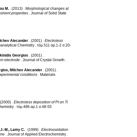
ou M.
.
(2013)
.
Morphological changes at
olvent properties
.
Journal of Solid State
lchev Alecander
.
(2001)
.
Electroless
oanalytical Chemistry
.
τόμ.511 αρ.1-2 σ.20-
kinidis Georgios
.
(2001)
.
ium electrode
.
Journal of Crystal Growth
.
rgios
,
Milchev Alecander
.
(2001)
.
experimental conditions
.
Materials
(2000)
.
Electroless deposition of Pt on Ti
Chemistry
.
τόμ.486 αρ.1 σ.48-55
J.-M.
,
Lamy C.
.
(1999)
.
Electrooxidation
ine
.
Journal of Applied Electrochemistry
.