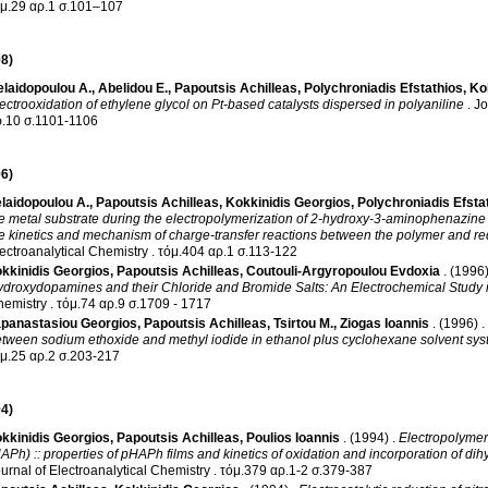
τόμ.29 αρ.1 σ.101–107
8)
laidopoulou A.
,
Abelidou E.
,
Papoutsis Achilleas
,
Polychroniadis Efstathios
,
Ko
ectrooxidation of ethylene glycol on Pt-based catalysts dispersed in polyaniline
.
Jo
αρ.10 σ.1101-1106
6)
laidopoulou A.
,
Papoutsis Achilleas
,
Kokkinidis Georgios
,
Polychroniadis Efsta
e metal substrate during the electropolymerization of 2-hydroxy-3-aminophenazine (
e kinetics and mechanism of charge-transfer reactions between the polymer and red
ectroanalytical Chemistry
.
τόμ.404 αρ.1 σ.113-122
kkinidis Georgios
,
Papoutsis Achilleas
,
Coutouli-Argyropoulou Evdoxia
.
(1996
droxydopamines and their Chloride and Bromide Salts: An Electrochemical Study i
hemistry
.
τόμ.74 αρ.9 σ.1709 - 1717
panastasiou Georgios
,
Papoutsis Achilleas
,
Tsirtou M.
,
Ziogas Ioannis
.
(1996)
.
tween sodium ethoxide and methyl iodide in ethanol plus cyclohexane solvent sy
τόμ.25 αρ.2 σ.203-217
4)
kkinidis Georgios
,
Papoutsis Achilleas
,
Poulios Ioannis
.
(1994)
.
Electropolymer
APh) :: properties of pHAPh films and kinetics of oxidation and incorporation of 
urnal of Electroanalytical Chemistry
.
τόμ.379 αρ.1-2 σ.379-387