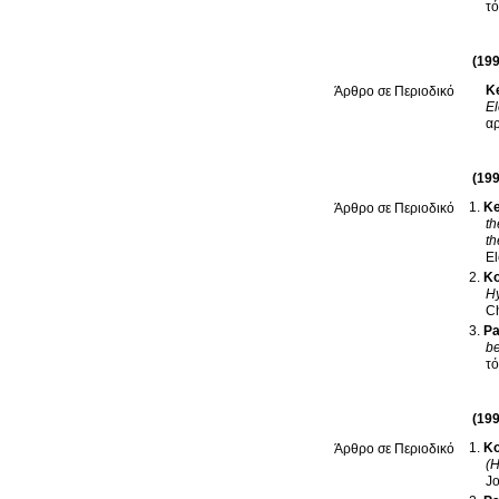
(199
Ke
Άρθρο σε Περιοδικό
El
(199
Ke
Άρθρο σε Περιοδικό
th
th
El
Ko
Hy
C
Pa
be
(199
Ko
Άρθρο σε Περιοδικό
(H
Jo