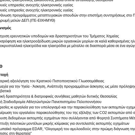
ρεσίες ηλεκτρονικής Δικαιοσύνης μέσω online ανταλλαγής δεδομένων
υείς υπηρεσίες ανοιχτής ηλεκτρονικής υγείας
υείς υπηρεσίες ανοιχτής ηλεκτρονικής υγείας
άνωση προγράμματος μεταπτυχιακών σπουδών στην επιστήμη συντηρήσεως στο Πα
ρωμή μελών ΔΕΠ.(ΙΤΕ-ΕΙΧΗΜΥΘ)
νισμός
σχυση ερευνητικών υποδομών και δραστηριοτήτων του Τμήματος Χημείας
σρόφηση και ηλεκτροοξείδωση μικρών οργανικών μορίων σε καλά καθορισμένες ηλε
οκρυσταλλικά ηλεκτρόδια και ηλεκτρόδια με μέταλλο σε διασπορά μέσα σε ένα αγώ
ΠΘ
ετοχή
ερική αξιολόγηση του Κρατικού Πιστοποιητικού Γλωσσομάθειας
μαχία για την Υγεία - Άσκηση, Ανάπτυξη προγραμμάτων άσκησης ως μέσο πρόληψη
βατικά
κή δραστηριότητα & διατροφικές συνήθειες μαθητών δυτικής Θεσσαλίας
λή Σταδιοδρομία Αθλητών/τριών Πανεπιστημίου Πελοποννήσου
εσίες κι εργαλεία για τον υπολογισμό και την παρακολούθηση των εκπομπών οχη
μέρωση του εργαλείου παρακολούθησης του της εξέλιξης των CO2 εκπομπών από σ
λυση δεδομένων εκπομπής οχημάτων που συλλέγονται από Φορητά Συστήματα Μ
τυξη πιλοτικών μοντέλων μικρής κλίμακας για συντελεστές εκπομπής οχημάτων
κό πρόγραμμα EDAR, “Ολιγομερή του αμυλοειδούς στην πρώιμη διάγνωση της Νόσου Alzheimer και ως δείκτης
απάντησης στη θεραπεία”