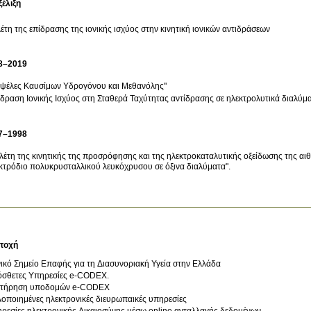
ξέλιξη
έτη της επίδρασης της ιονικής ισχύος στην κινητική ιονικών αντιδράσεων
8–2019
ψέλες Καυσίμων Υδρογόνου και Μεθανόλης"
δραση Ιονικής Ισχύος στη Σταθερά Ταχύτητας αντίδρασης σε ηλεκτρολυτικά διαλύμ
7–1998
λέτη της κινητικής της προσρόφησης και της ηλεκτροκαταλυτικής οξείδωσης της αι
κτρόδιο πολυκρυσταλλικού λευκόχρυσου σε όξινα διαλύματα".
τοχή
ικό Σημείο Επαφής για τη Διασυνοριακή Υγεία στην Ελλάδα
σθετες Υπηρεσίες e-CODEX.
ντήρηση υποδομών e-CODEX
οποιημένες ηλεκτρονικές διευρωπαικές υπηρεσίες