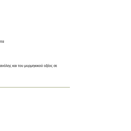
ατα
θανόλης και του μυρμηκικού οξέος σε