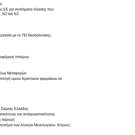
ού
ης ΕΕ για συστήματα σίγασης που
, N2 και N3
ργασία με το ΤΕΙ Θεσσαλονίκης
ριφέρειας Ηπείρου
ικτύων Μεταφορών
 επιλογή ομοιο-δραστικών φαρμάκων σε
 Στερεάς Ελλάδας
τικότητας και ανταγωνιστικότητας
ή περιοχή
λοπήγια των Αλυκών Μεσολογγίου, Κίτρους