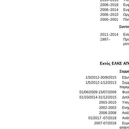
2010–2016
Υπη
2008–2018
Ευφ
2008–2014
Ευφ
2006–2010
Οργ
2000–2001
Πλη
Συντο
2011–2014
Ενί
1997–
Προ
μον
Εκτός ΕΛΚΕ Α
Συμμ
1/3/2012-30/9/2015
Εξωτ
1/5/2012-1/12/2013
Συμ
παρεμ
01/06/2009-15/07/2009
Φυσι
01/10/2014-31/12/2015
Διπ
2003-2010
Υπηρ
2002-2003
Ενη
2006-2008
Ανά
01/2017 -07/2018
Ανάπ
2007-07/2018
Ευρωπαϊ