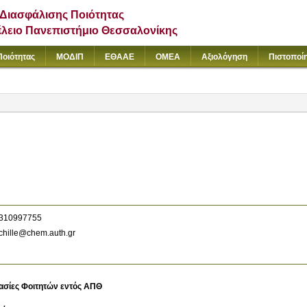
Διασφάλισης Ποιότητας
έλειο Πανεπιστήμιο Θεσσαλονίκης
Ποιότητας
ΜΟΔΙΠ
ΕΘΑΑΕ
ΟΜΕΑ
Αξιολόγηση
Πιστοποί
310997755
chille@chem.auth.gr
ασίες Φοιτητών εντός ΑΠΘ