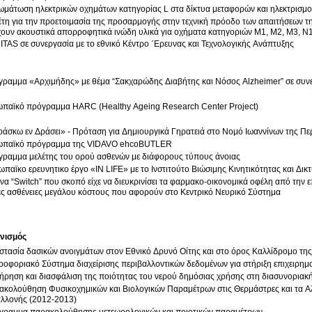
μάτωση ηλεκτρικών οχημάτων κατηγορίας L στα δίκτυα μεταφορών και ηλεκτρισμ
τη για την προετοιμασία της προσαρμογής στην τεχνική πρόοδο των απαιτήσεων τ
χουν ακουστικά απορροφητικά ινώδη υλικά για οχήματα κατηγοριών M1, M2, M3, N1
TAS σε συνεργασία με το εθνικό Κέντρο ΄Ερευνας και Τεχνολογικής Ανάπτυξης
ραμμα «Αρχιμήδης» με θέμα “Σακχαρώδης Διαβήτης και Νόσος Alzheimer” σε συνε
ωπαϊκό πρόγραμμα HARC (Healthy Ageing Research Center Project)
άσκω εν Δράσει» - Πρόταση για Δημιουργικά Γηρατειά στο Νομό Ιωαννίνων της Πε
ωπαϊκό πρόγραμμα της VIDAVO ehcoBUTLER
γραμμα μελέτης του ορού ασθενών με διάφορους τύπους άνοιας
παϊκο ερευνητικο έργο «IN LIFE» με το Ινστιτούτο Βιώσιμης Κινητικότητας και Δ
να “Switch” που σκοπό είχε να διευκρινίσει τα φαρμακο-οικονομικά οφέλη από την
ες ασθένειες μεγάλου κόστους που αφορούν στο Κεντρικό Νευρικό Σύστημα
νισμός
τασία δασικών ανοιγμάτων στον Εθνικό Δρυνό Οίτης και στο όρος Καλλίδρομο της
οφοριακό Σύστημα διαχείρισης περιβαλλοντικών δεδομένων για στήριξη επιχειρημα
ήρηση και διασφάλιση της ποιότητας του νερού δημόσιας χρήσης στη διασυνοριακ
ακολούθηση Φυσικοχημικών και Βιολογικών Παραμέτρων στις Θερμάστρες και τα Α
αλλονής (2012-2013)