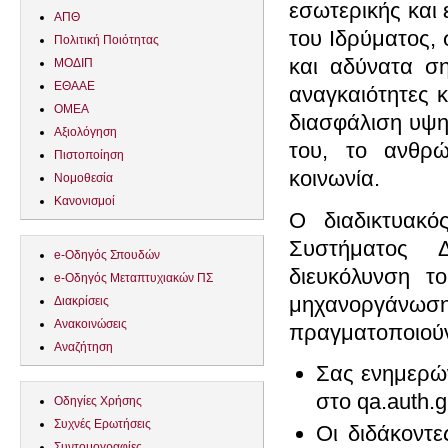
εσωτερικής και
ΑΠΘ
του Ιδρύματος,
Πολιτική Ποιότητας
και αδύνατα ση
ΜΟΔΙΠ
ΕΘΑΑΕ
αναγκαιότητες κ
ΟΜΕΑ
διασφάλιση υψη
Αξιολόγηση
του, το ανθρώ
Πιστοποίηση
κοινωνία.
Νομοθεσία
Κανονισμοί
Ο διαδικτυακό
Συστήματος 
e-Οδηγός Σπουδών
διευκόλυνση 
e-Οδηγός Μεταπτυχιακών ΠΣ
μηχανοργάν
Διακρίσεις
Ανακοινώσεις
πραγματοποιού
Αναζήτηση
Σας ενημερών
στο qa.auth.g
Οδηγίες Χρήσης
Συχνές Ερωτήσεις
Οι διδάκοντ
Συντομογραφίες