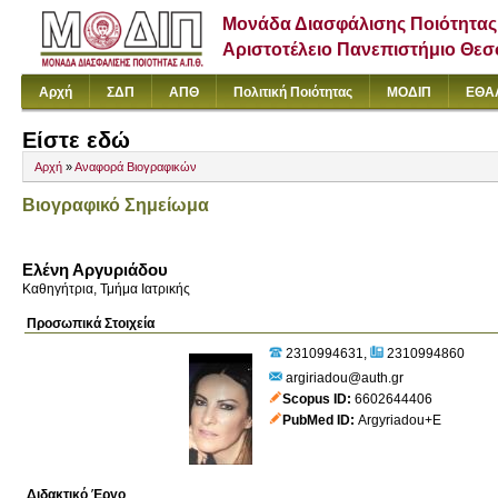
Μονάδα Διασφάλισης Ποιότητας
Αριστοτέλειο Πανεπιστήμιο Θε
Αρχή
ΣΔΠ
ΑΠΘ
Πολιτική Ποιότητας
ΜΟΔΙΠ
ΕΘΑ
Είστε εδώ
Αρχή
»
Αναφορά Βιογραφικών
Βιογραφικό Σημείωμα
Ελένη Αργυριάδου
Καθηγήτρια, Τμήμα Ιατρικής
Προσωπικά Στοιχεία
2310994631
2310994860
argiriadou@auth.gr
Scopus ID
6602644406
PubMed ID
Argyriadou+E
Διδακτικό Έργο