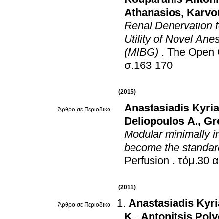
Athanasios
,
Karvo
Renal Denervation f
Utility of Novel An
(MIBG)
.
The Open C
σ.163-170
(2015)
Anastasiadis Kyri
Άρθρο σε Περιοδικό
Deliopoulos A.
,
Gr
Modular minimally in
become the standard
Perfusion
.
(2011)
Anastasiadis Kyr
Άρθρο σε Περιοδικό
K.
,
Antonitsis Pol