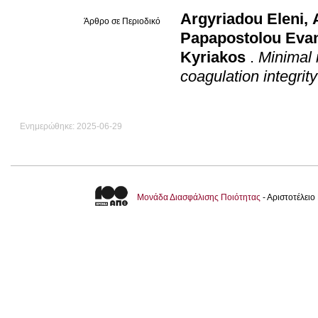
Argyriadou Eleni
,
Άρθρο σε Περιοδικό
Papapostolou Evan
Kyriakos
.
Minimal 
coagulation integrity
Ενημερώθηκε: 2025-06-29
Μονάδα Διασφάλισης Ποιότητας
- Αριστοτέλει