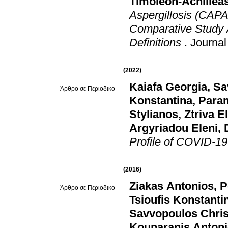
Timoleon-Achillea
Aspergillosis (CAPA
Comparative Study 
Definitions
.
Journal
(2022)
Kaiafa Georgia
,
Sa
Άρθρο σε Περιοδικό
Konstantina
,
Param
Stylianos
,
Ztriva E
Argyriadou Eleni
,
Profile of COVID-19
(2016)
Ziakas Antonios
,
P
Άρθρο σε Περιοδικό
Tsioufis Konstanti
Savvopoulos Chris
Kouparanis Anton