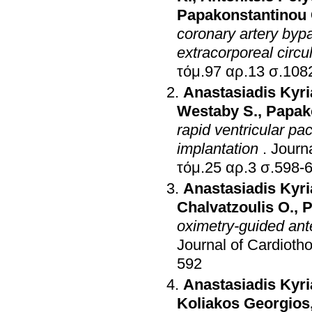
Papakonstantinou 
coronary artery byp
extracorporeal circu
τόμ.97 αρ.13
Anastasiadis Kyr
Westaby S.
,
Papak
rapid ventricular paci
implantation
.
Journ
τόμ.25 αρ.3 σ.5
Anastasiadis Kyr
Chalvatzoulis O.
,
P
oximetry-guided ante
Journal of Cardioth
592
Anastasiadis Kyr
Koliakos Georgios