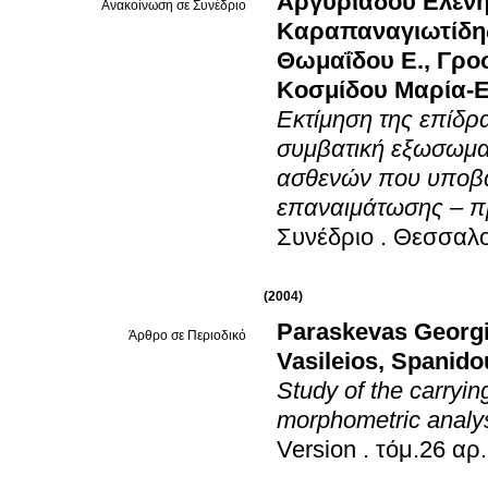
Αργυριάδου Ελέν
Ανακοίνωση σε Συνέδριο
Καραπαναγιωτίδη
Θωμαΐδου Ε.
,
Γρο
Κοσμίδου Μαρία-
Εκτίμηση της επίδρ
συμβατική εξωσωματ
ασθενών που υποβά
επαναιμάτωσης – π
Συνέδριο
.
Θεσσαλο
(2004)
Paraskevas Georg
Άρθρο σε Περιοδικό
Vasileios
,
Spanido
Study of the carryin
morphometric analy
Version
.