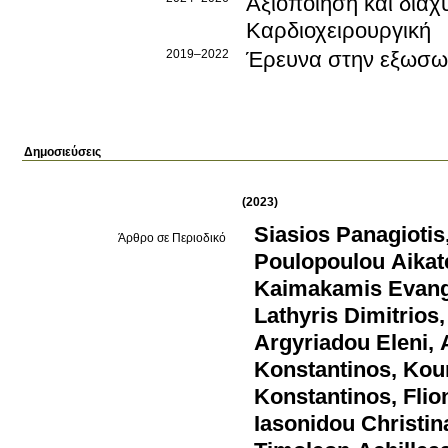
Αξιοποίηση και διά
Καρδιοχειρουργική
2019–2022
Έρευνα στην εξωσω
Δημοσιεύσεις
(2023)
Siasios Panagiotis
Άρθρο σε Περιοδικό
Poulopoulou Aikate
Kaimakamis Evang
Lathyris Dimitrios
Argyriadou Eleni
,
Konstantinos
,
Kou
Konstantinos
,
Flion
Iasonidou Christin