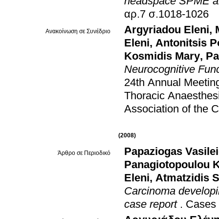
headspace SPME 
αρ.7 σ.1018-1026
Argyriadou Eleni
,
Ανακοίνωση σε Συνέδριο
Eleni
,
Antonitsis P
Kosmidis Mary
,
Pa
Neurocognitive Func
24th Annual Meeting
Thoracic Anaesthesi
Association of the 
(2008)
Papaziogas Vasile
Άρθρο σε Περιοδικό
Panagiotopoulou K
Eleni
,
Atmatzidis 
Carcinoma developin
case report
.
Cases 