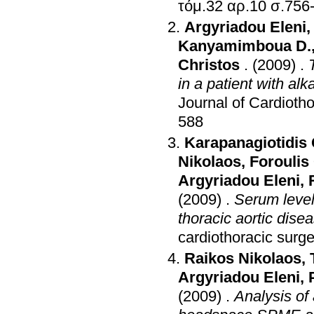
τόμ.32 αρ.10 
Argyriadou Eleni
Kanyamimboua D.
Christos
.
(2009)
.
in a patient with al
Journal of Cardioth
588
Karapanagiotidis
Nikolaos
,
Foroulis
Argyriadou Eleni
,
(2009)
.
Serum levels
thoracic aortic dis
cardiothoracic surge
Raikos Nikolaos
,
Argyriadou Eleni
,
(2009)
.
Analysis of