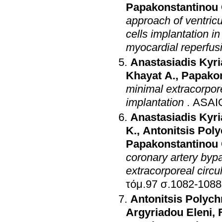
Papakonstantinou 
approach of ventric
cells implantation i
myocardial reperfus
Anastasiadis Kyr
Khayat A.
,
Papakon
minimal extracorporea
implantation
.
ASAIO
Anastasiadis Kyr
K.
,
Antonitsis Pol
Papakonstantinou 
coronary artery byp
extracorporeal circu
τόμ.97 σ.1082-1088
Antonitsis Polych
Argyriadou Eleni
,