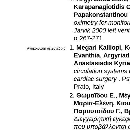
Karapanagiotidis 
Papakonstantinou 
oximetry for monitor
Jarvik 2000 left vent
σ.267-271
Megari Kalliopi
,
K
Ανακοίνωση σε Συνέδριο
Evanthia
,
Argyriad
Anastasiadis Kyri
circulation systems 
cardiac surgery
.
Ps
Prato, Italy
Θωμαΐδου Ε.
,
Μέγ
Μαρία-Ελένη
,
Κιου
Παρουτσίδου Γ.
,
Β
Διεγχειρητική εγκε
που υποβάλλονται σ