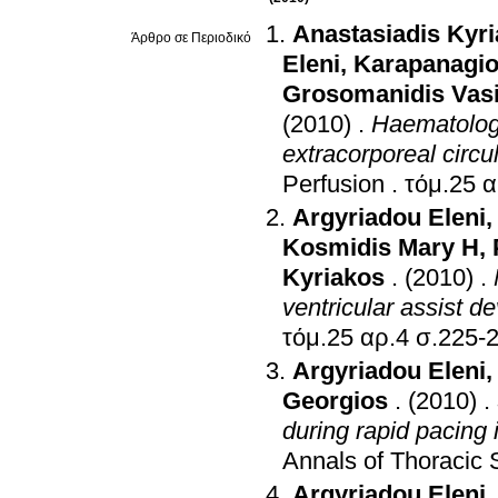
Anastasiadis Kyr
Άρθρο σε Περιοδικό
Eleni
,
Karapanagio
Grosomanidis Vasi
(2010)
.
Haematologi
extracorporeal circu
Perfusion
.
Argyriadou Eleni
Kosmidis Mary Η
,
Kyriakos
.
(2010)
.
ventricular assist d
τόμ.25 αρ.4 σ.2
Argyriadou Eleni
Georgios
.
(2010)
.
during rapid pacing 
Annals of Thoracic 
Argyriadou Eleni