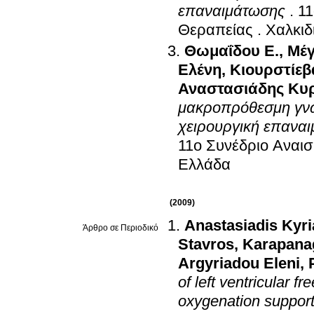
επαναιμάτωσης
.
11
Θεραπείας
.
Χαλκιδ
Θωμαΐδου Ε.
,
Μέγ
Ελένη
,
Κιουρστίεβ
Αναστασιάδης Κυ
μακροπρόθεσμη γνω
χειρουργική επαναι
11ο Συνέδριο Αναισ
Ελλάδα
(2009)
Anastasiadis Kyr
Άρθρο σε Περιοδικό
Stavros
,
Karapanag
Argyriadou Eleni
,
of left ventricular 
oxygenation suppor