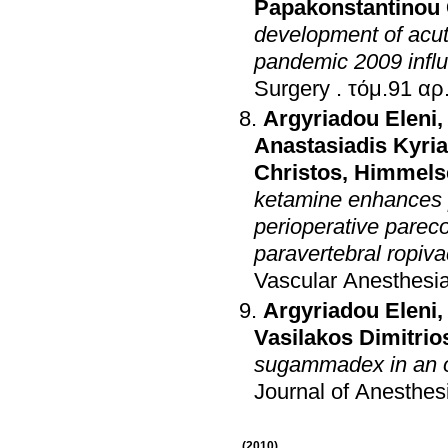
Papakonstantinou 
development of acute 
pandemic 2009 influ
Surgery
.
Argyriadou Eleni
Anastasiadis Kyri
Christos
,
Himmels
ketamine enhances 
perioperative parec
paravertebral ropiva
Vascular Anesthesi
Argyriadou Eleni
Vasilakos Dimitrio
sugammadex in an o
Journal of Anesthes
(2010)