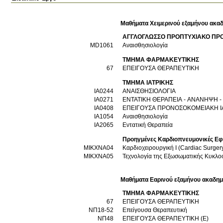
Μαθήματα Χειμερινού εξαμήνου ακαδ
ΑΓΓΛΟΓΛΩΣΣΟ ΠΡΟΠΤΥΧΙΑΚΟ ΠΡ
MD1061
Αναισθησιολογία
ΤΜΗΜΑ ΦΑΡΜΑΚΕΥΤΙΚΗΣ
67
ΕΠΕΙΓΟΥΣΑ ΘΕΡΑΠΕΥΤΙΚΗ
ΤΜΗΜΑ ΙΑΤΡΙΚΗΣ
ΙΑ0244
ΑΝΑΙΣΘΗΣΙΟΛΟΓΙΑ
ΙΑ0271
ΕΝΤΑΤΙΚΗ ΘΕΡΑΠΕΙΑ - ΑΝΑΝΗΨΗ 
ΙΑ0408
ΕΠΕΙΓΟΥΣΑ ΠΡΟΝΟΣΟΚΟΜΕΙΑΚΗ Ι
ΙΑ1054
Αναισθησιολογία
ΙΑ2065
Εντατική Θεραπεία
Προηγμένες Καρδιοπνευμονικές Εφ
ΜΙΚΧΝΑ04
Καρδιοχειρουργική Ι (Cardiac Surgery
ΜΙΚΧΝΑ05
Τεχνολογία της Εξωσωματικής Κυκλοφο
Μαθήματα Εαρινού εξαμήνου ακαδημ
ΤΜΗΜΑ ΦΑΡΜΑΚΕΥΤΙΚΗΣ
67
ΕΠΕΙΓΟΥΣΑ ΘΕΡΑΠΕΥΤΙΚΗ
ΝΠ18-52
Επείγουσα Θεραπευτική
ΝΠ48
ΕΠΕΙΓΟΥΣΑ ΘΕΡΑΠΕΥΤΙΚΗ (Ε)