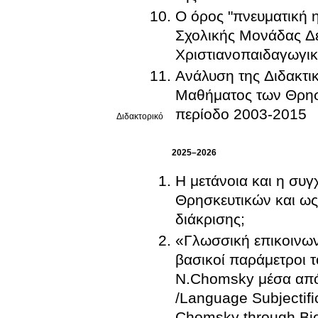
Ο όρος "πνευματική η
Σχολικής Μονάδας Δ
Χριστιανοπαιδαγωγι
Ανάλυση της Διδακτ
Μαθήματος των Θρησ
περίοδο 2003-2015
Διδακτορικό
2025–2026
Η μετάνοια και η συ
Θρησκευτικών και ως
διάκρισης;
«Γλωσσική επικοινωνί
βασικοί παράμετροι του παιδαγωγικού έργου: Προσεγγίζοντας τον
N.Chomsky μέσα από 
/Language Subjectifi
Chomsky through Bie