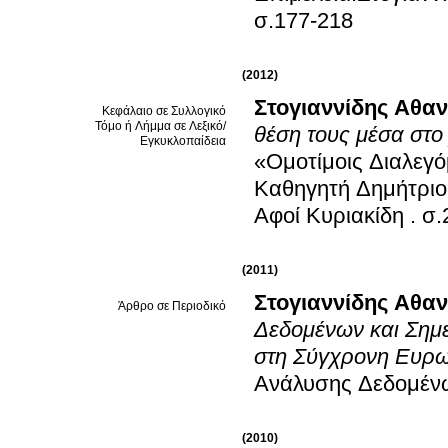
σ.177-218
(2012)
Στογιαννίδης Αθα
Κεφάλαιο σε Συλλογικό
Τόμο ή Λήμμα σε Λεξικό/
θέση τους μέσα στο
Εγκυκλοπαίδεια
«Ομοτίμοις Διαλεγό
Καθηγητή Δημήτρι
Αφοί Κυριακίδη
.
σ.
(2011)
Στογιαννίδης Αθα
Άρθρο σε Περιοδικό
Δεδομένων και Σημε
στη Σύγχρονη Ευρω
Ανάλυσης Δεδομέν
(2010)