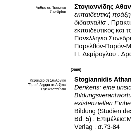
Στογιαννίδης Αθα
Άρθρο σε Πρακτικά
Συνεδρίου
εκπαιδευτική πράξη:
διδασκαλία
.
Πρακτι
εκπαιδευτικός και 
Πανελλήνιο Συνέδρι
Παρελθόν-Παρόν-Μ
Π. Δεμίρογλου
.
Δρ
(2009)
Stogiannidis Atha
Κεφάλαιο σε Συλλογικό
Τόμο ή Λήμμα σε Λεξικό/
Denkens: eine unsich
Εγκυκλοπαίδεια
Bildungsverantwortu
existenziellen Einh
Bildung (Studien de
Bd. 5)
.
Επιμέλεια:M
Verlag
.
σ.73-84