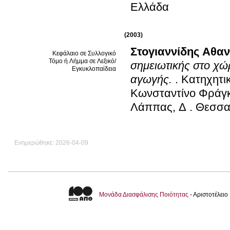
Ελλάδα
(2003)
Στογιαννίδης Αθα
Κεφάλαιο σε Συλλογικό
Τόμο ή Λήμμα σε Λεξικό/
σημειωτικής στο χώρ
Εγκυκλοπαίδεια
αγωγής.
.
Κατηχητικ
Κωνσταντίνο Φράγ
Λάππας, Δ
.
Θεσσα
Ενημερώθηκε: 2026-04-09
Μονάδα Διασφάλισης Ποιότητας
- Αριστοτέλει