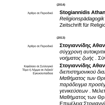
(2014)
Stogiannidis Atha
Άρθρο σε Περιοδικό
Religionspädagogik 
Zeitschrift für Reli
(2013)
Στογιαννίδης Αθα
Άρθρο σε Περιοδικό
σύγχρονη αυτοκριτι
νοήματος ζωής
.
Σύ
Στογιαννίδης Αθα
Κεφάλαιο σε Συλλογικό
Τόμο ή Λήμμα σε Λεξικό/
διεπιστημονικού δι
Εγκυκλοπαίδεια
Μαθήματος των Θρη
παράδειγμα προσέγγ
γενικεύσεων
.
Μελετ
Μαθήματος των Θρη
Επιμέλεια:Στογιανν