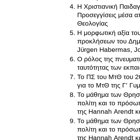
Η Χριστιανική Παιδα
Προσεγγίσεις μέσα α
Θεολογίας
Η μορφωτική αξία το
προκλήσεων του Δημ
Jϋrgen Habermas, J
Ο ρόλος της πνευματ
ταυτότητας των εκπα
Το ΠΣ του ΜτΘ του 20
για το ΜτΘ της Γ’ Γυ
Το μάθημα των Θρησ
πολίτη και το πρόσω
της Hannah Arendt κ
Το μάθημα των Θρησ
πολίτη και το πρόσω
της Hannah Arendt κ