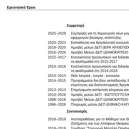
Ερευνητικά Έργα
Συμμετοχή
2025–2028
Σύμπραξη για τη δημιουργία νέων μο
εφαρμογών βιώσιμης ανάπτυξης
2020–2023
Εκπαίδευση και θρησκευτική κοινωνί
2018–2025
Αμοιβές μελών ΔΕΠ (ΙΕΡΑ ΑΡΧΙΕ
2016–2026
Αμοιβές Μελών ΔΕΠ (ΔΗΜΟΚΡΙΤΕΙΟ
2015–2017
Κινητικότητα προσωπικού για διδασ
τα ακαδημαϊκά έτη 2015-2017
2014–2016
Κινητικότητα προσωπικού για διδασ
τα ακαδημαϊκά έτη 2014-2016.
2014–2015
Θεία λατρεία - ενορία - κοινωνια
2014–2015
Προγράμματα δια βίου εκπαίδευσης θ
ετερότητας και διαπολιτισμικής θρησ
2013–2013
Επιμόρφωση-κατάρτιση κληρικών και 
2010–2026
Αμοιβές μελών ΔΕΠ - ΙΝΣΤΙΤΟΥΤΟ 
1998–2018
Αμοιβές Μελών ΔΕΠ (ΔΗΜΟΚΡΙΤΕΙΟ
1996–2026
Πληρωμές μελών ΔΕΠ (ΕΘΝΙΚΟ ΚΑΠ
Συντονισμός
2018–2019
Αντιπαραθέσεις για το Μάθημα των Θρησκευτικών στη Δημόσ
Ζητήματος και των Απόψεων 
2018–2018
Συνέδριο: "Σύγχρονα Μοντέλα Οργάν