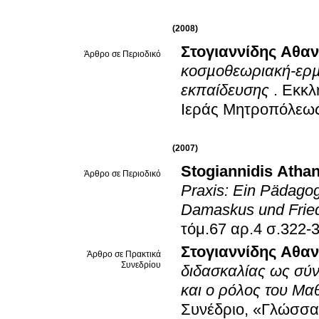
(2008)
Στογιαννίδης Αθα
Άρθρο σε Περιοδικό
κοσµοθεωριακή-ερµ
εκπαίδευσης
.
Εκκλ
Ιεράς Μητροπόλεως
(2007)
Stogiannidis Atha
Άρθρο σε Περιοδικό
Praxis: Ein Pädago
Damaskus und Fried
τόμ.67 αρ.4 σ.3
Στογιαννίδης Αθα
Άρθρο σε Πρακτικά
Συνεδρίου
διδασκαλίας ως σύ
και ο ρόλος του Μ
Συνέδριο, «Γλώσσα