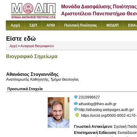
Μονάδα Διασφάλισης Ποιότητας
Αριστοτέλειο Πανεπιστήμιο Θε
Αρχή
ΣΔΠ
ΑΠΘ
Πολιτική Ποιότητας
ΜΟΔΙΠ
ΕΘΑ
Είστε εδώ
Αρχή
»
Αναφορά Βιογραφικών
Βιογραφικό Σημείωμα
Αθανάσιος Στογιαννίδης
Αναπληρωτής Καθηγητής, Τμήμα Θεολογίας
Προσωπικά Στοιχεία
2310996627
athastog@theo.auth.gr
http://athastog.webpages.auth.gr/
https://orcid.org/0000-0002-4170
Γνωστικό Αντικείμενο
:
Σχολική Παιδ
Επιστημονική Ειδίκευση
:
Εκπαίδευσ