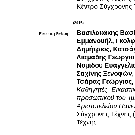
Κέντρο Σύγχρονης 
(2015)
Βασιλακάκης Βασί
Εικαστική Έκθεση
Εμμανουήλ
,
Γκολφ
Δημήτριος
,
Κατσάγ
Λιαμάδης Γεώργιο
Νομίδου Ευαγγελί
Σαχίνης Ξενοφών
Τσάρας Γεώργιος
Καθηγητές -Εικαστικ
προσωπικού του Τμ
Αριστοτελείου Πανε
Σύγχρονης Τέχνης 
Τέχνης
.