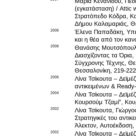
Μαρία Κενανίδου
, Πεδ
(εγκατάσταση) / Attic
Στρατόπεδο Κόδρα, Κα
Δήμου Καλαμαριάς, Θε
2006
Έλενα Παπαδάκη
, Υπ
και η θέα από τον καν
2006
Θανάσης Μουτσόπου
Διασχίζοντας τα Όρια,
Σύγχρονης Τέχνης, Θε
Θεσσαλονίκη, 219-222
2006
Λίνα Τσίκουτα – Δεϊμέ
αντικειμένων & Ready-
2004
Λίνα Τσίκουτα – Δεϊμέ
Κουρσούμ Τζαμί”, Κουρ
2002
Λίνα Τσίκουτα
, Γιώργο
Στρατηγικές του αντικε
Άλεκτον, Αυτοέκδοση,
2002
Λίνα Τσίκουτα – Δεϊμέ