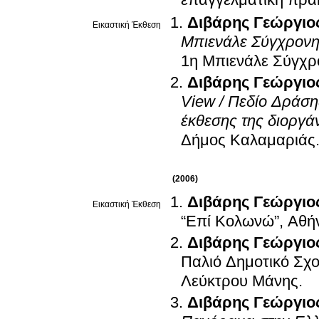
επαγγελματική πρα
Διβάρης Γεώργιο
Εικαστική Έκθεση
Μπιενάλε Σύγχρονη
1η Μπιενάλε Σύγχρ
Διβάρης Γεώργιο
View / Πεδίο Δράση
έκθεσης της διοργ
Δήμος Καλαμαριάς
(2006)
Διβάρης Γεώργιο
Εικαστική Έκθεση
“Επί Κολωνώ”, Αθή
Διβάρης Γεώργιο
Παλιό Δημοτικό Σχ
Λεύκτρου Μάνης
.
Διβάρης Γεώργιο