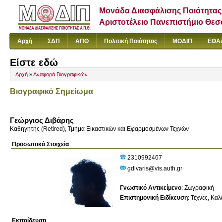
Μονάδα Διασφάλισης Ποιότητας
Αριστοτέλειο Πανεπιστήμιο Θε
Αρχή
ΣΔΠ
ΑΠΘ
Πολιτική Ποιότητας
ΜΟΔΙΠ
ΕΘΑ
Είστε εδώ
Αρχή
»
Αναφορά Βιογραφικών
Βιογραφικό Σημείωμα
Γεώργιος Διβάρης
Καθηγητής (Retired), Τμήμα Εικαστικών και Εφαρμοσμένων Τεχνών
Προσωπικά Στοιχεία
2310992467
gdivaris@vis.auth.gr
Γνωστικό Αντικείμενο
:
Ζωγραφική
Επιστημονική Ειδίκευση
:
Τέχνες
Καλέ
Εκπαίδευση