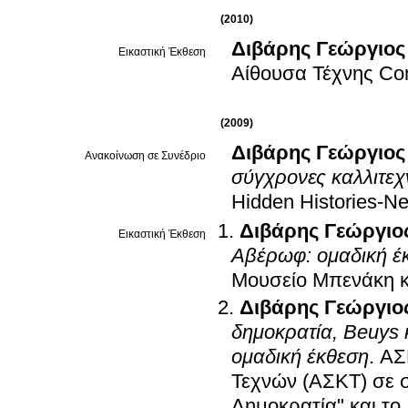
(2010)
Διβάρης Γεώργιος
Εικαστική Έκθεση
Αίθουσα Τέχνης Con
(2009)
Διβάρης Γεώργιος
Ανακοίνωση σε Συνέδριο
σύγχρονες καλλιτεχ
Hidden Histories-Ne
Διβάρης Γεώργιο
Εικαστική Έκθεση
Αβέρωφ: ομαδική έ
Μουσείο Μπενάκη 
Διβάρης Γεώργιο
δημοκρατία, Beuys κ
ομαδική έκθεση
.
ΑΣ
Τεχνών (ΑΣΚΤ) σε 
Δημοκρατία" και το 