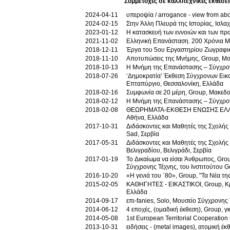
2024-04-11
υπεροψία / arrogance - view from a
2024-02-15
Στην Άλλη Πλευρά της Ιστορίας, Ισλα
2023-01-12
Η κατασκευή των εννοιών και των πρ
2021-11-02
Ελληνική Επανάσταση. 200 Χρόνια Με
2018-12-11
Έργα του 5ου Εργαστηρίου Ζωγραφικ
2018-11-10
Αποτυπώσεις της Μνήμης, Group, Μο
2018-10-13
Η Μνήμη της Επανάστασης – Σύγχρονοι
2018-07-26
‘Δημοκρατία’ Έκθεση Σύγχρονων Εικαστικών, Group, Εφορεία Αρχαιοτήτων Πόλης Θεσσαλονίκης, ΚΜΣΤ, Δήμος Θεσ/κης,
Επταπύργιο, Θεσσαλονίκη, Ελλάδα
2018-02-16
Συμφωνία σε 20 μέρη, Group, Μακεδο
2018-02-12
Η Μνήμη της Επανάστασης – Σύγχρονο
2018-02-08
ΘΕΩΡΗΜΑΤΑ-ΕΚΘΕΣΗ ΕΝΩΣΗΣ ΕΛΛΗΝΩ
Αθήνα, Ελλάδα
2017-10-31
Διδάσκοντες και Μαθητές της Σχολής Καλ
Sad, Σερβία
2017-05-31
Διδάσκοντες και Μαθητές της Σχολή
Βελιγραδίου, Βελιγράδι, Σερβία
2017-01-19
Το Δικαίωμα να είσαι Άνθρωπος, Gro
Σύγχρονης Τέχνης, του Ινστιτούτου 
2016-10-20
«Η γενιά του ΄80», Group, "Τα Νέα τ
2015-02-05
ΚΑΘΗΓΗΤΕΣ - ΕΙΚΑΣΤΙΚΟΙ, Group, Κρ
Ελλάδα
2014-09-17
επι-fanies, Solo, Μουσείο Σύγχρονη
2014-06-12
4 εποχές, (ομαδική έκθεση), Group, γ
2014-05-08
1st European Territorial Cooperatio
2013-10-31
ειδήσεις - (metal images), ατομική έ