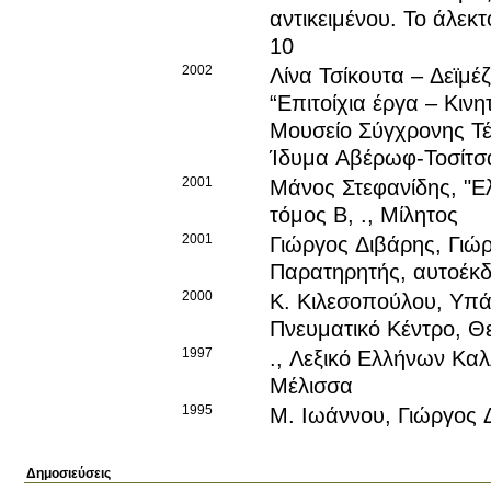
αντικειμένου. Το άλεκ
10
2002
Λίνα Τσίκουτα – Δεϊμέ
“Επιτοίχια έργα – Κιν
Μουσείο Σύγχρονης Τέχ
Ίδυμα Αβέρωφ-Τοσίτσα
2001
Μάνος Στεφανίδης
, "
τόμος Β, ., Μίλητος
2001
Γιώργος Διβάρης
, Γιώ
Παρατηρητής, αυτοέκδ
2000
Κ. Κιλεσοπούλου
, Υπά
Πνευματικό Κέντρο, Θε
1997
.
, Λεξικό Ελλήνων Καλ
Μέλισσα
1995
Μ. Ιωάννου
, Γιώργος 
Δημοσιεύσεις