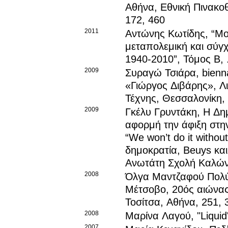
Αθήνα, Εθνική Πινακο
172, 460
2011
Αντώνης Κωτίδης
, “Μ
μεταπολεμική και σύγ
1940-2010”, Τόμος Β, .
2009
Συραγώ Τσιάρα
, bien
«Γιώργος Διβάρης», Λ
Τέχνης, Θεσσαλονίκη,
2009
Γκέλυ Γρυντάκη
, Η Δη
αφορμή την άφιξη στην
“We won’t do it withou
δημοκρατία, Beuys και
Ανωτάτη Σχολή Καλών 
2008
Όλγα Μαντζαφού Πολύζ
Μέτσοβο, 20ός αιώνας.
Τοσίτσα, Αθήνα, 251, 
2008
Μαρίνα Λαγού
, "Liqui
2007