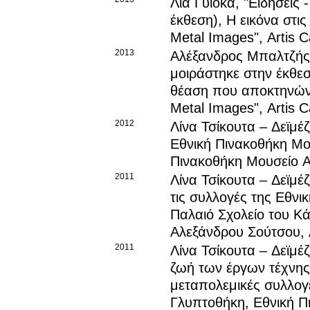
Λία Γυιόκα
, "Ειδήσεις
έκθεση), Η εικόνα στις
Metal Images", Artis 
2013
Αλέξανδρος Μπαλτζής
μοιράστηκε στην έκθε
θέαση που αποκτηνώνει
Metal Images", Artis 
2012
Λίνα Τσίκουτα – Δεϊμέ
Εθνική Πινακοθήκη Μο
Πινακοθήκη Μουσείο Α
2011
Λίνα Τσίκουτα – Δεϊμέ
τις συλλογές της Εθνι
Παλαιό Σχολείο του Κά
Αλεξάνδρου Σούτσου, 
2011
Λίνα Τσίκουτα – Δεϊμέ
ζωή των έργων τέχνης
μεταπολεμικές συλλογέ
Γλυπτοθήκη, Εθνική Π