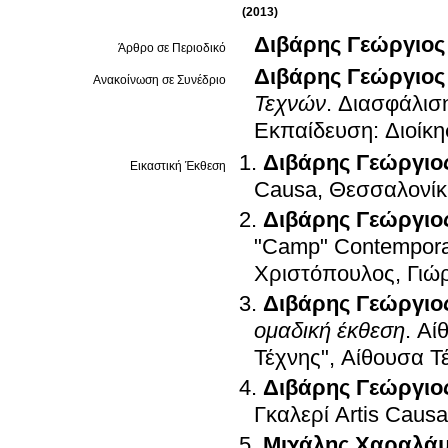
(2013)
Διβάρης Γεώργιος
Άρθρο σε Περιοδικό
Διβάρης Γεώργιος
Ανακοίνωση σε Συνέδριο
Τεχνών
.
Διασφάλιση
Εκπαίδευση: Διοίκη
Διβάρης Γεώργιο
Εικαστική Έκθεση
Causa, Θεσσαλονίκ
Διβάρης Γεώργιο
"Camp" Contemporar
Χριστόπουλος, Γιώ
Διβάρης Γεώργιο
ομαδική έκθεση
.
Αί
Τέχνης", Αίθουσα 
Διβάρης Γεώργιο
Γκαλερί Artis Caus
Μιχάλης Χαραλά