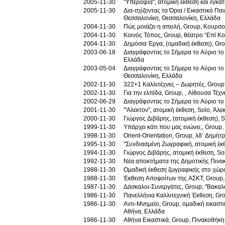
2005-11-30
"Υπεροψία", ατομική έκθεση και εγκα
2005-11-30
Δια-σχίζοντας τα Όρια / Εικαστικό Π
Θεσσαλονίκη, Θεσσαλονίκη, Ελλάδα
2004-11-30
Πώς μοιάζει η απειλή, Group, Κουρσο
2004-11-30
Κοινός Τόπος, Group, θέατρο “Επί Κ
2004-11-30
Δημόσια Έργα, (ομαδική έκθεση), Gro
2003-06-18
Διαγράφοντας το Σήμερα το Αύριο το
Ελλάδα
2003-05-04
Διαγράφοντας το Σήμερα το Αύριο το
Θεσσαλονίκη, Ελλάδα
2002-11-30
322+1 Καλλιτέχνες – Δωρητές, Group
2002-11-30
Για την ελπίδα, Group, , Αίθουσα Τέ
2002-06-29
Διαγράφοντας το Σήμερα το Αύριο τ
2001-11-30
"'Αλεκτον", ατομική έκθεση, Solo, Άλ
2000-11-30
Γιώργος Διβάρης, (ατομική έκθεση),
1999-11-30
Υπάρχει κάτι που μας ενώνει;, Grou
1998-11-30
Orient-Orientation, Group, λδ’ Δημήτ
1995-11-30
"Συνδιασμένη Ζωγραφική, ατομική έκ
1994-11-30
Γιώργος Διβάρης, ατομική έκθεση, S
1992-11-30
Νέα αποκτήματα της Δημοτικής Πινα
1988-11-30
Ομαδική έκθεση ζωγραφικής στο χώρο
1988-11-30
Έκθεση Αποφοίτων της ΑΣΚΤ, Group,
1987-11-30
Δάσκαλοι-Συνεργάτες, Group, "Βακαλό
1986-11-30
Πανελλήνια Καλλιτεχνική Έκθεση, Gro
1986-11-30
Αντι-Μνημείο, Group, ομαδική εικαστ
Αθήνα, Ελλάδα
1986-11-30
Αθήνα Εικαστικά, Group, Πινακοθήκ