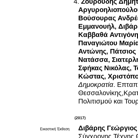
Ζουρούδης Δημήτ
Αργυροηλιοπούλο
Βούσουρας Ανδρέ
Εμμανουήλ
,
Διβάρ
Καββαθά Αντιγόν
Παναγιώτου Μαρί
Αντώνης
,
Πάτσιος
Νατάσσα
,
Σιατερλ
Σφήκας Νικόλας
,
Τ
Κώστας
,
Χριστόπ
Δημοκρατία
.
Επταπ
Θεσσαλονίκης,Κρατικό Μουσείο Σύγχρονης Τέχνης
Πολιτισμού και Το
(2017)
Διβάρης Γεώργιος
Εικαστική Έκθεση
Σύγχρονης Τέχνης 