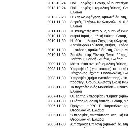
2013-10-24
Πολυμορφίες ΙΙ, Group, Αίθουσα τέχ
2013-10-24
Πολυμορφίες ΙΙ, (ομαδική έκθεση), G
Ελλάδα
2013-02-28
Η Ύλη ως αφήγηση, ομαδική έκθεση, 
2011-11-30
Δωρεές Ελλήνων Καλλιτεχνών 1910-2
Ελλάδα
2011-11-30
10 καθηγητές στην 512, ομαδική έκθε
2010-11-30
output-input, ομαδική έκθεση, Group, 
2010-11-30
Η αθέατη πλευρά-Σύγχρονη ελληνική 
Αλεξάνδρου Σούτσου, Αθήνα, Ελλάδ
2010-11-30
…-στάσεις, ομαδική έκθεση, Group, γ
2010-11-30
Στα άδυτα της Εθνικής Πινακοθήκης,
Σούτσου,, Γουδή - Αθήνα, Ελλάδα
2009-11-30
Με τα μάτια ανοικτά, ομαδική έκθεση
2008-11-30
Υπεροψία 2 (εγκατάσταση), (ατομική 
Σύγχρονης Τέχνης”, Θεσσαλονίκη, Ελ
2008-11-30
Υπεροψία (τμήμα εγκατάστασης) / “Ιn dire(ct) democracy” - Άμεση δημοκρατία, Beuys και σύγχρονη τέχνη - 8 καλλιτεχνικές
προσεγγί, Group, Ανώτατη Σχολή Κα
2008-11-30
Το πορτρέτο ενός Μουσείου – Πινακο
Ελλάδα
2007-11-30
Όψεις της Υπεροψίας / “Liquid” (ομαδ
2007-11-30
Ο Τόπος (ομαδική έκθεση), Group, Μ
2006-11-30
Πρόγραμμα PPC_T – Φαρκαδόνα, (ομαδ
Θεσσαλονίκη, Ελλάδα
2006-11-30
"Υπεροψία", εγκατάσταση, ατομική έ
Θεσσαλονίκη, Ελλάδα
2005-11-30
Αντίστροφη Επιλογή (ομαδική έκθεση