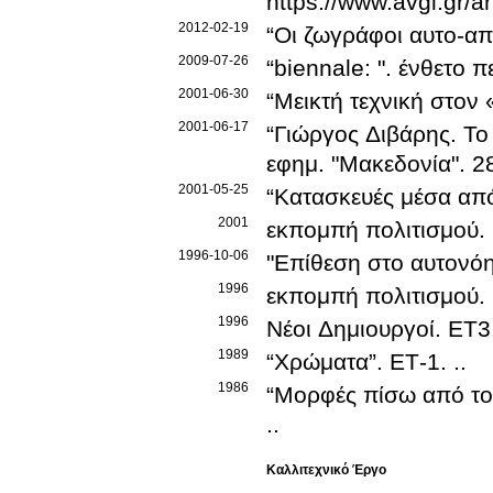
https://www.avgi.gr/a
2012-02-19
“Οι ζωγράφοι αυτο-α
2009-07-26
“biennale: "
.
ένθετο π
2001-06-30
“Μεικτή τεχνική στον
2001-06-17
“Γιώργος Διβάρης. Το
εφημ. "Μακεδονία"
.
2
2001-05-25
“Κατασκευές μέσα απ
2001
εκπομπή πολιτισμού
.
1996-10-06
"Επίθεση στο αυτονόη
1996
εκπομπή πολιτισμού
.
1996
Νέοι Δημιουργοί
.
ΕΤ3
1989
“Χρώματα”
.
ΕΤ-1
.
.
.
1986
“Μορφές πίσω από το
.
.
Καλλιτεχνικό Έργο