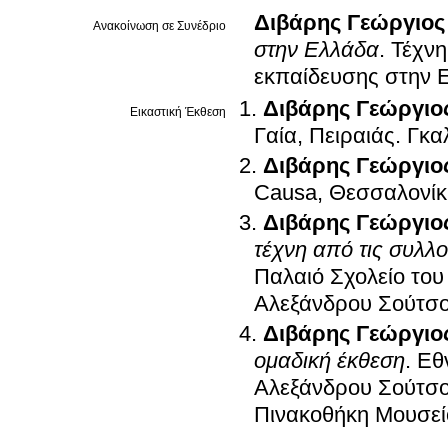
Διβάρης Γεώργιος
Ανακοίνωση σε Συνέδριο
στην Ελλάδα
.
Τέχνη
εκπαίδευσης στην 
Διβάρης Γεώργιο
Εικαστική Έκθεση
Γαία, Πειραιάς
.
Γκα
Διβάρης Γεώργιο
Causa, Θεσσαλονίκ
Διβάρης Γεώργιο
τέχνη από τις συλλ
Παλαιό Σχολείο του
Αλεξάνδρου Σούτσ
Διβάρης Γεώργιο
ομαδική έκθεση
.
Εθ
Αλεξάνδρου Σούτσο
Πινακοθήκη Μουσεί