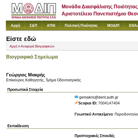
Μονάδα Διασφάλισης Ποιότητας
Αριστοτέλειο Πανεπιστήμιο Θε
Αρχή
ΣΔΠ
ΑΠΘ
Πολιτική Ποιότητας
ΜΟΔΙΠ
ΕΘΑ
Είστε εδώ
Αρχή
»
Αναφορά Βιογραφικών
Βιογραφικό Σημείωμα
Γεώργιος Μακρής
Επίκουρος Καθηγητής, Τμήμα Οδοντιατρικής
Προσωπικά Στοιχεία
gemakris@dent.auth.gr
Scopus ID
7004147404
Γνωστικό Αντικείμενο
:
Περιοδοντολο
Εκπαίδευση
Προπτυχιακές Σπουδές