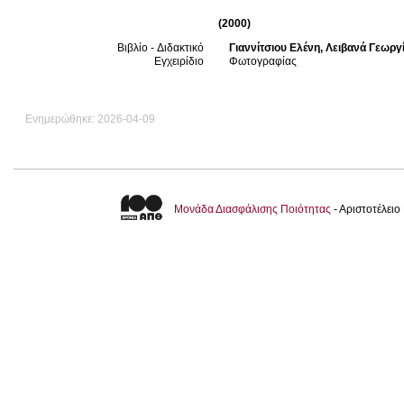
(2000)
Γιαννίτσιου Ελένη
,
Λειβανά Γεωργ
Βιβλίο - Διδακτικό
Φωτογραφίας
Εγχειρίδιο
Ενημερώθηκε: 2026-04-09
Μονάδα Διασφάλισης Ποιότητας
- Αριστοτέλει