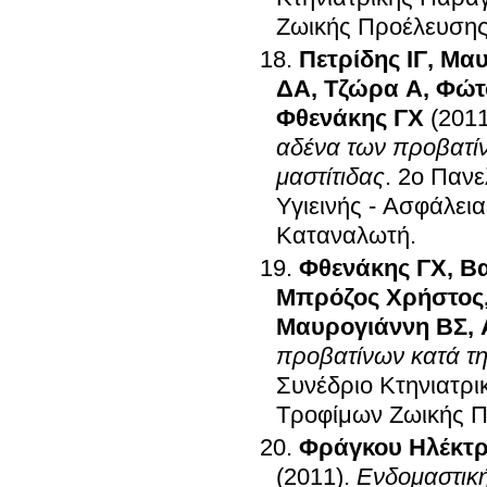
Ζωικής Προέλευση
Πετρίδης ΙΓ
,
Μαυ
ΔΑ
,
Τζώρα Α
,
Φώτ
Φθενάκης ΓΧ
(2011
αδένα των προβατί
μαστίτιδας
.
2ο Πανε
Υγιεινής - Ασφάλε
Καταναλωτή
.
Φθενάκης ΓΧ
,
Β
Μπρόζος Χρήστος
Μαυρογιάννη ΒΣ
,
προβατίνων κατά τη
Συνέδριο Κτηνιατρι
Τροφίμων Ζωικής 
Φράγκου Ηλέκτ
(2011)
.
Ενδομαστική