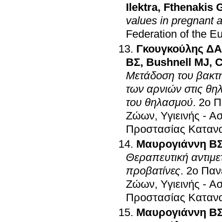
Ilektra
,
Fthenakis 
values in pregnant 
Federation of the 
Γκουγκούλης ΔΑ
ΒΣ
,
Bushnell MJ
,
C
Μετάδοση του βακτη
των αρνιών στις θη
του θηλασμού
.
2ο Π
Ζώων, Υγιεινής - 
Προστασίας Καταν
Μαυρογιάννη Β
Θεραπευτική αντιμε
προβατίνες
.
2ο Παν
Ζώων, Υγιεινής - 
Προστασίας Καταν
Μαυρογιάννη Β