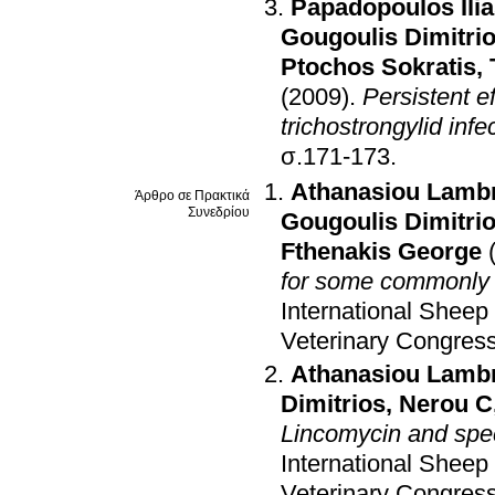
Papadopoulos Ili
Gougoulis Dimitri
Ptochos Sokratis
,
(2009)
.
Persistent ef
trichostrongylid inf
σ.171-173
.
Athanasiou Lambr
Άρθρο σε Πρακτικά
Συνεδρίου
Gougoulis Dimitri
Fthenakis George
for some commonly u
International Sheep
Veterinary Congres
Athanasiou Lambr
Dimitrios
,
Nerou C
Lincomycin and spec
International Sheep
Veterinary Congres