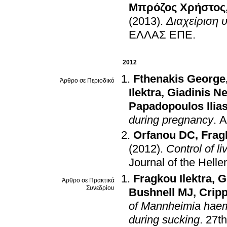
Μπρόζος Χρήστος
(2013)
.
Διαχείριση 
ΕΛΛΑΣ ΕΠΕ
.
2012
Fthenakis George
Άρθρο σε Περιοδικό
Ilektra
,
Giadinis Ne
Papadopoulos Ilia
during pregnancy
.
A
Orfanou DC
,
Frag
(2012)
.
Control of l
Journal of the Helle
Fragkou Ilektra
,
G
Άρθρο σε Πρακτικά
Συνεδρίου
Bushnell MJ
,
Crip
of Mannheimia haemol
during sucking
.
27th