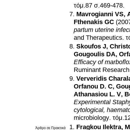
τόμ.87 σ.469-478
.
Mavrogianni VS
,
Fthenakis GC
(200
partum uterine infec
and Therapeutics
.
Skoufos J
,
Christ
Gougoulis DA
,
Orf
Efficacy of marboflo
Ruminant Research
Ververidis Chara
Orfanou D. C
,
Goug
Athanasiou L. V
,
B
Experimental Staphyl
cytological, haemato
microbiology
.
Fragkou Ilektra
,
M
Άρθρο σε Πρακτικά