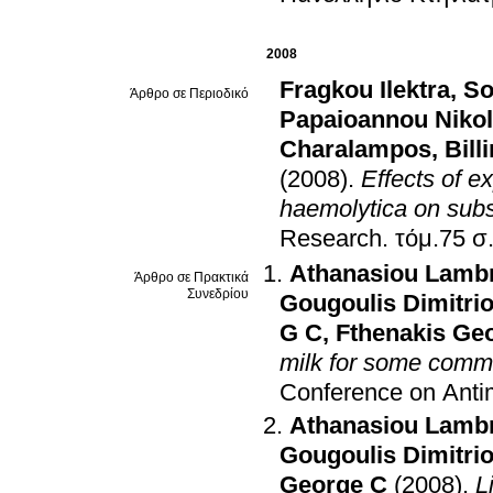
2008
Fragkou Ilektra
,
So
Άρθρο σε Περιοδικό
Papaioannou Niko
Charalampos
,
(2008)
.
Effects of e
haemolytica on sub
Research
.
τόμ
Athanasiou Lambr
Άρθρο σε Πρακτικά
Συνεδρίου
Gougoulis Dimitri
G C
,
Fthenakis Ge
milk for some commo
Conference on Antim
Athanasiou Lambr
Gougoulis Dimitri
George C
(2008)
.
L