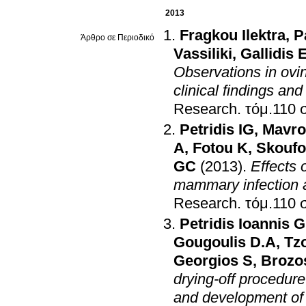
2013
Fragkou Ilektra
,
P
Άρθρο σε Περιοδικό
Vassiliki
,
Gallidis 
Observations in ovin
clinical findings and
Research
.
τ
Petridis IG
,
Mavro
A
,
Fotou K
,
Skoufo
GC
(2013)
.
Effects 
mammary infection a
Research
.
τ
Petridis Ioannis G
Gougoulis D.A
,
Tz
Georgios S
,
Brozo
drying-off procedur
and development of 