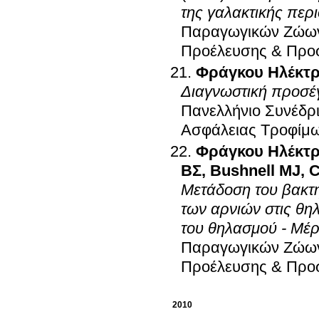
της γαλακτικής περ
Παραγωγικών Ζώων,
Προέλευσης & Προ
Φράγκου Ηλέκτ
Διαγνωστική προσέγ
Πανελλήνιο Συνέδρι
Ασφάλειας Τροφίμ
Φράγκου Ηλέκτ
ΒΣ
,
Bushnell MJ
,
C
Μετάδοση του βακτη
των αρνιών στις θη
του θηλασμού - Μέρ
Παραγωγικών Ζώων,
Προέλευσης & Προ
2010