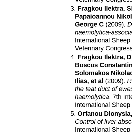
Fragkou Ilektra
,
S
Papaioannou Niko
George C
(2009)
.
D
haemolytica-associa
International Sheep
Veterinary Congres
Fragkou Ilektra
,
D
Boscos Constanti
Solomakos Nikola
Ilias
, et al
(2009)
.
R
the teat duct of ew
haemolytica
.
7th In
International Sheep
Orfanou Dionysia
Control of liver ab
International Sheep