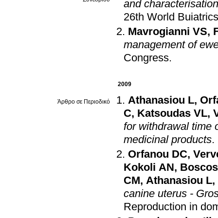
and characterisation 
26th World Buiatric
Mavrogianni VS
,
management of ewes
Congress
.
2009
Athanasiou L
,
Orf
Άρθρο σε Περιοδικό
C
,
Katsoudas VL
,
for withdrawal time
medicinal products
.
Orfanou DC
,
Verv
Kokoli AN
,
Boscos
CM
,
Athanasiou L
,
canine uterus - Gros
Reproduction in do