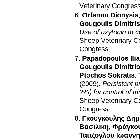
Veterinary Congres
Orfanou Dionysia
Gougoulis Dimitris
Use of oxytocin to c
Sheep Veterinary C
Congress
.
Papadopoulos Ili
Gougoulis Dimitri
Ptochos Sokratis
,
(2009)
.
Persistent pr
2%) for control of tr
Sheep Veterinary C
Congress
.
Γκουγκούλης Δημ
Βασιλική
,
Φράγκο
Ταϊτζόγλου Ιωάννη