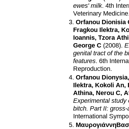
ewes' milk
.
4th Inte
Veterinary Medicine
Orfanou Dionisia
Fragkou Ilektra
,
Ko
Ioannis
,
Tzora Ath
George C
(2008)
.
E
genital tract of the b
features
.
6th Intern
Reproduction
.
Orfanou Dionysia
Ilektra
,
Kokoli An
,
Athina
,
Nerou C
,
A
Experimental study o
bitch. Part II: gross
International Symp
ΜαυρογιάννηΒασι