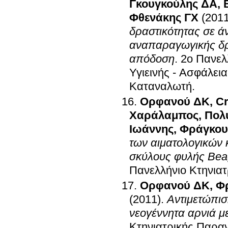
Γκουγκούλης ΔΑ
,
Φθενάκης ΓΧ
(2011
δραστικότητας σε ά
αναπαραγωγικής δρ
απόδοση
.
2ο Πανελ
Υγιεινής - Ασφάλε
Καταναλωτή
.
Ορφανού ΔΚ
,
Cr
Χαράλαμπος
,
Πολ
Ιωάννης
,
Φράγκου
των αιματολογικών 
σκύλους φυλής Beag
Πανελλήνιο Κτηνιατ
Ορφανού ΔΚ
,
Φ
(2011)
.
Αντιμετώπι
νεογέννητα αρνιά μ
Κτηνιατρικής Παρα