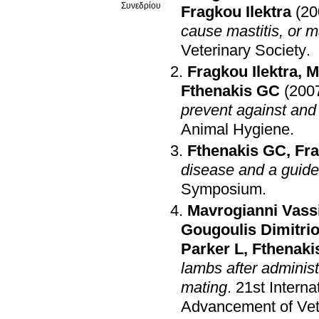
Συνεδρίου
Fragkou Ilektra
(20
cause mastitis, or m
Veterinary Society
.
Fragkou Ilektra
,
M
Fthenakis GC
(200
prevent against and
Animal Hygiene
.
Fthenakis GC
,
Fra
disease and a guide 
Symposium
.
Mavrogianni Vassi
Gougoulis Dimitri
Parker L
,
Fthenaki
lambs after administ
mating
.
21st Interna
Advancement of Vete