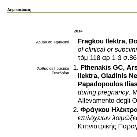
Δημοσιεύσεις
2014
Fragkou Ilektra
,
Bo
Άρθρο σε Περιοδικό
of clinical or subcli
τόμ.118 αρ.1-
Fthenakis GC
,
Ar
Άρθρο σε Πρακτικά
Συνεδρίου
Ilektra
,
Giadinis Ne
Papadopoulos Ilia
during pregnancy
.
M
Allevamento degli O
Φράγκου Ηλέκτρ
επιλόχειων λοιμώξε
Κτηνιατρικής Παρα