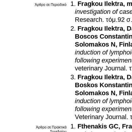
Fragkou Ilektra
,
m
Άρθρο σε Περιοδικό
investigation of ca
Research
.
τόμ
Fragkou Ilektra
,
D
Boscos Constanti
Solomakos N
,
Finl
induction of lymphoid
following experimen
veterinary Journal
.
Fragkou Ilektra
,
D
Boskos Konstanti
Solomakos N
,
Finl
induction of lymphoid
following experimen
Veterinary Journal
.
Fthenakis GC
,
Fra
Άρθρο σε Πρακτικά
Συνεδρίου