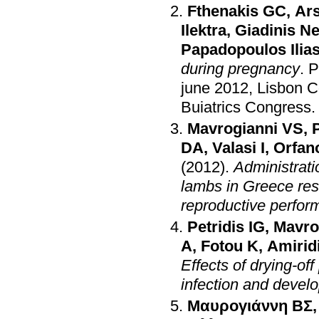
Fthenakis GC
,
Ar
Ilektra
,
Giadinis Ne
Papadopoulos Ilia
during pregnancy
.
P
june 2012, Lisbon C
Buiatrics Congress
Mavrogianni VS
,
DA
,
Valasi I
,
Orfan
(2012)
.
Administrati
lambs in Greece resu
reproductive perfo
Petridis IG
,
Mavro
A
,
Fotou K
,
Amirid
Effects of drying-o
infection and develo
Μαυρογιάννη ΒΣ