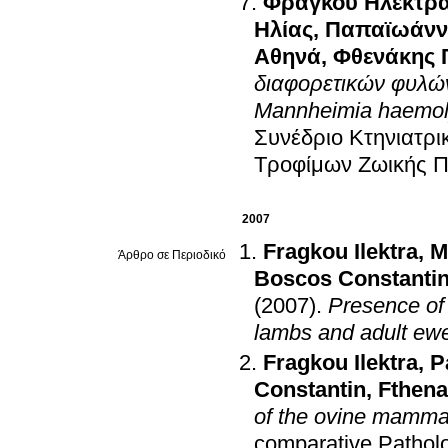
Φράγκου Ηλέκτρ
Ηλίας
,
Παπαϊωάνν
Αθηνά
,
Φθενάκης 
διαφορετικών φυλώ
Mannheimia haemoly
Συνέδριο Κτηνιατρι
Τροφίμων Ζωικής 
2007
Fragkou Ilektra
,
M
Άρθρο σε Περιοδικό
Boscos Constanti
(2007)
.
Presence of 
lambs and adult ew
Fragkou Ilektra
,
P
Constantin
,
Fthena
of the ovine mamma
comparative Pathol