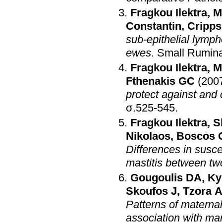
Fragkou Ilektra
,
M
Constantin
,
Cripps
sub-epithelial lymph
ewes
.
Small Rumin
Fragkou Ilektra
,
M
Fthenakis GC
(200
protect against and
σ.525-545
.
Fragkou Ilektra
,
S
Nikolaos
,
Boscos 
Differences in susc
mastitis between tw
Gougoulis DA
,
Ky
Skoufos J
,
Tzora 
Patterns of maternal
association with m