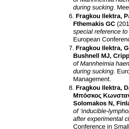
during sucking
.
Meet
Fragkou Ilektra
,
P
Fthemakis GC
(201
special reference to 
European Conferen
Fragkou Ilektra
,
G
Bushnell MJ
,
Crip
of Mannheimia haemol
during sucking
.
Eur
Management
.
Fragkou Ilektra
,
D
Μπόσκος Κωνσταν
Solomakos N
,
Finl
of ‘inducible-lymphoi
after experimental 
Conference in Sma