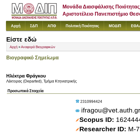
Μονάδα Διασφάλισης Ποιότητας
Αριστοτέλειο Πανεπιστήμιο Θε
Αρχή
ΣΔΠ
ΑΠΘ
Πολιτική Ποιότητας
ΜΟΔΙΠ
ΕΘΑ
Είστε εδώ
Αρχή
»
Αναφορά Βιογραφικών
Βιογραφικό Σημείωμα
Ηλέκτρα Φράγκου
Λέκτορας (Departed), Τμήμα Κτηνιατρικής
Προσωπικά Στοιχεία
2310994424
ifragou@vet.auth.g
Scopus ID
162444
Researcher ID
M-7