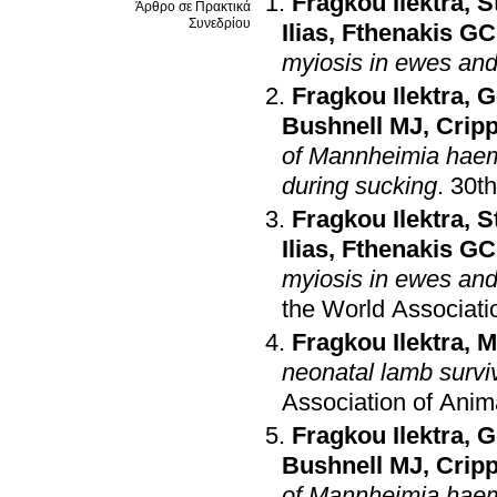
Fragkou Ilektra
,
S
Άρθρο σε Πρακτικά
Συνεδρίου
Ilias
,
Fthenakis GC
myiosis in ewes an
Fragkou Ilektra
,
G
Bushnell MJ
,
Crip
of Mannheimia haemol
during sucking
.
30th
Fragkou Ilektra
,
S
Ilias
,
Fthenakis GC
myiosis in ewes an
the World Associati
Fragkou Ilektra
,
M
neonatal lamb survi
Association of Anim
Fragkou Ilektra
,
G
Bushnell MJ
,
Crip
of Mannheimia haemol