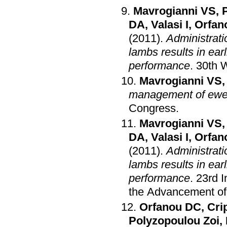
Mavrogianni VS
,
DA
,
Valasi I
,
Orfan
(2011)
.
Administrati
lambs results in ear
performance
.
30th 
Mavrogianni VS
management of ewes
Congress
.
Mavrogianni VS
DA
,
Valasi I
,
Orfan
(2011)
.
Administrati
lambs results in ear
performance
.
23rd I
the Advancement of 
Orfanou DC
,
Cri
Polyzopoulou Zoi
,