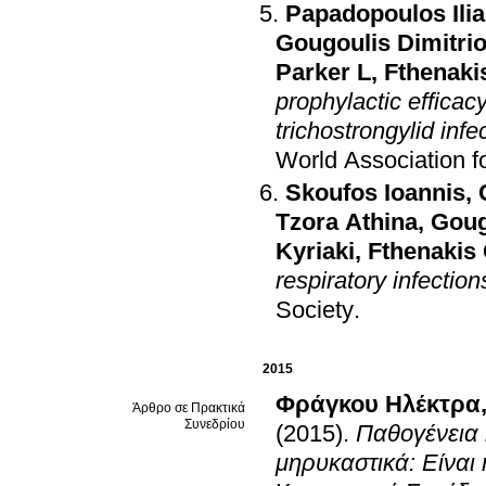
Papadopoulos Ili
Gougoulis Dimitri
Parker L
,
Fthenaki
prophylactic efficacy
trichostrongylid inf
World Association f
Skoufos Ioannis
,
Tzora Athina
,
Goug
Kyriaki
,
Fthenakis
respiratory infectio
Society
.
2015
Φράγκου Ηλέκτρα
Άρθρο σε Πρακτικά
Συνεδρίου
(2015)
.
Παθογένεια 
μηρυκαστικά: Είναι