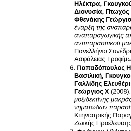
Ηλέκτρα
,
Γκουγκο
Διονυσία
,
Πτωχός
Φθενάκης Γεώργιο
έναρξη της αναπαρα
αναπαραγωγικής απ
αντιπαρασιτικού μα
Πανελλήνιο Συνέδρι
Ασφάλειας Τροφίμ
Παπαδόπουλος Η
Βασιλική
,
Γκουγκο
Γαλλίδης Ελευθέρι
Γεώργιος Χ
(2008)
μοξιδεκτίνης μακρά
νηματωδών παρασί
Κτηνιατρικής Παρα
Ζωικής Προέλευση