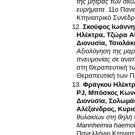
της μήτρας των σκύ
ευρήματα
.
11ο Πανε
Κτηνιατρικό Συνέδρ
Σκούφος Ιωάννη
Ηλέκτρα
,
Τζώρα Α
Διονυσία
,
Τσιολάκ
Αξιολόγηση της μαρ
πνευμονίας σε ανα
στη Θεραπευτική τ
Θεραπευτική των 
Φράγκου Ηλέκτ
PJ
,
Μπόσκος Κωνσ
Διονυσία
,
Σολωμάκ
Αλέξανδρος
,
Κυρι
θυλακίων στη θηλή 
Mannheimia haemol
Πανελλήνιο Κτηνιατ