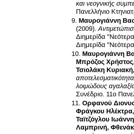
και νεογνικής συμ
Πανελλήνιο Κτηνιατ
Μαυρογιάννη Βασ
(2009)
.
Αντιμετώπισ
Διημερίδα "Νεότερ
Διημερίδα "Νεότερ
Μαυρογιάννη Βα
Μπρόζος Χρήστος
Τσιολάκη Κυριακή
αποτελεσματικότητα
λοιμώδους αγαλαξί
Συνέδριο
.
11ο Πανε
Ορφανού Διονυ
Φράγκου Ηλέκτρα
Ταϊτζόγλου Ιωάννη
Λαμπρινή
,
Φθενάκ