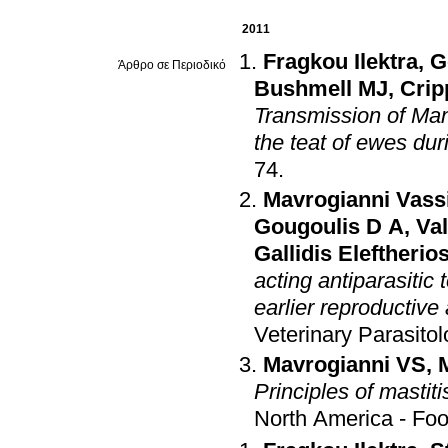
2011
Fragkou Ilektra
,
G
Άρθρο σε Περιοδικό
Bushmell MJ
,
Crip
Transmission of Man
the teat of ewes dur
74
.
Mavrogianni Vassi
Gougoulis D A
,
Val
Gallidis Eleftherio
acting antiparasitic
earlier reproductive
Veterinary Parasito
Mavrogianni VS
,
Principles of mastit
North America - Foo