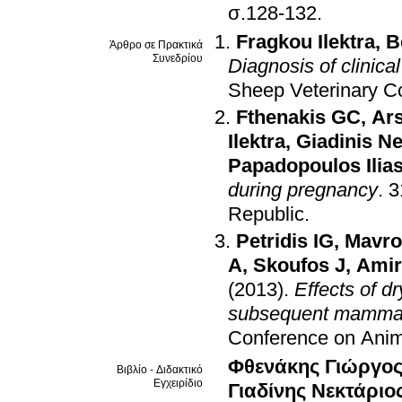
σ.128-132
.
Fragkou Ilektra
,
B
Άρθρο σε Πρακτικά
Συνεδρίου
Diagnosis of clinica
Sheep Veterinary C
Fthenakis GC
,
Ar
Ilektra
,
Giadinis Ne
Papadopoulos Ilia
during pregnancy
.
3
Republic
.
Petridis IG
,
Mavro
A
,
Skoufos J
,
Amir
(2013)
.
Effects of d
subsequent mammary
Conference on Anim
Φθενάκης Γιώργος
Βιβλίο - Διδακτικό
Εγχειρίδιο
Γιαδίνης Νεκτάριο