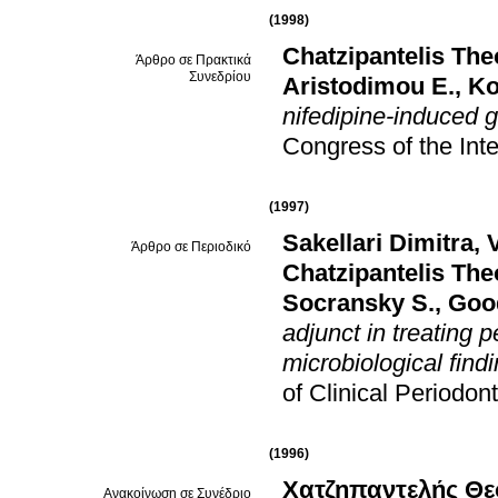
(1998)
Chatzipantelis Th
Άρθρο σε Πρακτικά
Συνεδρίου
Aristodimou E.
,
Ko
nifedipine-induced g
Congress of the Inte
(1997)
Sakellari Dimitra
,
Άρθρο σε Περιοδικό
Chatzipantelis Th
Socransky S.
,
Goo
adjunct in treating p
microbiological find
of Clinical Periodon
(1996)
Χατζηπαντελής Θ
Ανακοίνωση σε Συνέδριο