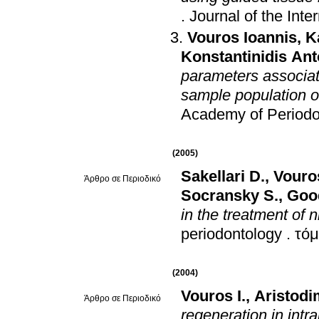
.
Journal of the Int
Vouros Ioannis
,
K
Konstantinidis An
parameters associat
sample population of
Academy of Periodo
(2005)
Sakellari D.
,
Vouros
Άρθρο σε Περιοδικό
Socransky S.
,
Goo
in the treatment of 
periodontology
.
τόμ
(2004)
Vouros I.
,
Aristodi
Άρθρο σε Περιοδικό
regeneration in intr