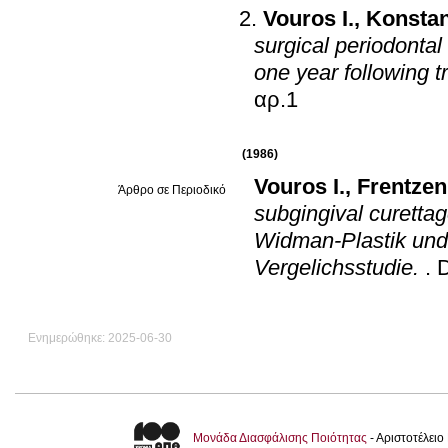
Vouros I.
,
Konstan
surgical periodontal
one year following t
αρ.1
(1986)
Vouros I.
,
Frentzen
Άρθρο σε Περιοδικό
subgingival curettag
Widman-Plastik und 
Vergelichsstudie.
.
D
Ενημερώθηκε: 2025-06-30
Μονάδα Διασφάλισης Ποιότητας
- Αριστοτέλει