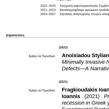
2022–2025
Σύγχρονη εμφυτευματολογία: Συμβατικ
2021–2023
Βιοαπορροφήσιμα ικριώματα τρισδιάσ
2003–2007
Εξετάσεις αναγνώρισης πτυχίου αποφ
Δημοσιεύσεις
(2023)
Anoixiadou Stylian
Άρθρο σε Περιοδικό
Minimally Invasive 
Defects—A Narrati
(2021)
Fragkioudakis Ioa
Άρθρο σε Περιοδικό
Ioannis
.
(2021)
.
Pr
recession in Greek 