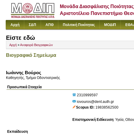
Μονάδα Διασφάλισης Ποιότητας
Αριστοτέλειο Πανεπιστήμιο Θε
Αρχή
ΣΔΠ
ΑΠΘ
Πολιτική Ποιότητας
ΜΟΔΙΠ
ΕΘΑ
Είστε εδώ
Αρχή
»
Αναφορά Βιογραφικών
Βιογραφικό Σημείωμα
Ιωάννης Βούρος
Καθηγητής, Τμήμα Οδοντιατρικής
Προσωπικά Στοιχεία
2310999597
iovouros@dent.auth.gr
Scopus ID
19838562500
Επιστημονική Ειδίκευση
:
Υγεία
Οδον
Εκπαίδευση