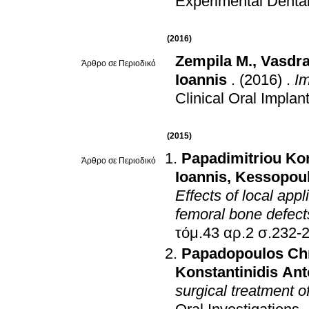
Experimental Denta
(2016)
Zempila M.
,
Vasdra
Άρθρο σε Περιοδικό
Ioannis
.
(2016)
.
Im
Clinical Oral Impla
(2015)
Papadimitriou Ko
Άρθρο σε Περιοδικό
Ioannis
,
Kessopoul
Effects of local app
femoral bone defects
τόμ.43 αρ.2 σ.2
Papadopoulos Chr
Konstantinidis An
surgical treatment of