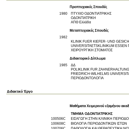
Προπτυχιακές Σπουδές
1980
ΠΤΥΧΙΟ ΟΔΟΝΤΙΑΤΡΙΚΗΣ
ΟΔΟΝΤΙΑΤΡΙΚΗ
ΑΠΘ
Ελλάδα
Μεταπτυχιακές Σπουδές
1982
KLINIK FUER KIEFER- UND GESI
UNIVERSITAETSKLINIKUM ESSEN
XΕΙΡΟΥΡΓΙΚΗ ΣΤΟΜΑΤΟΣ
Διδακτορικό Δίπλωμα
1985
ΔΔ
POLIKLINIK FUR ZAHNERHALTUN
FRIEDRICH-WILHELMS UNIVERSI
ΠΕΡΙΟΔΟΝΤΟΛΟΓΙΑ
Διδακτικό Έργο
Μαθήματα Χειμερινού εξαμήνου ακαδ
ΤΜΗΜΑ ΟΔΟΝΤΙΑΤΡΙΚΗΣ
100506C
ΕΙΣΑΓΩΓΗ ΣΤΗΝ ΚΛΙΝΙΚΗ ΠΕΡΙΟΔ
100608C
ΒΙΟΛΟΓΙΑ ΠΕΡΙΟΔΟΝΤΙΚΩΝ ΙΣΤΩΝ
100706C
ΠΑΘΟΛΟΓΙΑ ΚΑΙ ΘΕΡΑΠΕΥΤΙΚΗ ΝΟ