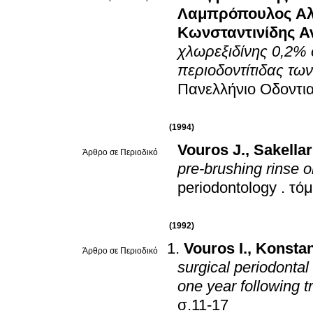
Λαμπρόπουλος Αλ
Κωνσταντινίδης Α
χλωρεξιδίνης 0,2%
περιοδοντίτιδας των
Πανελλήνιο Οδοντια
(1994)
Vouros J.
,
Sakellar
Άρθρο σε Περιοδικό
pre-brushing rinse 
periodontology
.
τόμ
(1992)
Vouros I.
,
Konstan
Άρθρο σε Περιοδικό
surgical periodontal
one year following 
σ.11-17