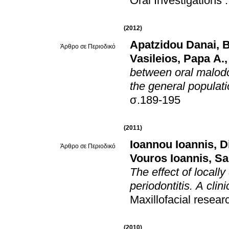
Oral Investigations
(2012)
Apatzidou Danai
,
B
Άρθρο σε Περιοδικό
Vasileios
,
Papa A.
between oral malodo
the general populat
σ.189-195
(2011)
Ioannou Ioannis
,
D
Άρθρο σε Περιοδικό
Vouros Ioannis
,
Sa
The effect of locall
periodontitis. A clin
Maxillofacial resear
(2010)