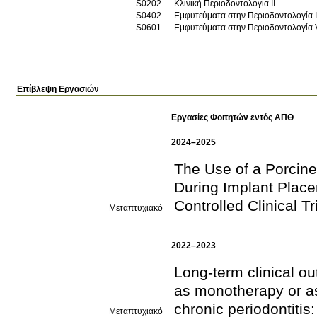
S0202
Κλινική Περιοδοντολογία ΙΙ
S0402
Εμφυτεύματα στην Περιοδοντολογία I
S0601
Εμφυτεύματα στην Περιοδοντολογία 
Επίβλεψη Εργασιών
Εργασίες Φοιτητών εντός ΑΠΘ
2024–2025
The Use of a Porcine
During Implant Plac
Controlled Clinical Tr
Μεταπτυχιακό
2022–2023
Long-term clinical ou
as monotherapy or as
chronic periodontitis
Μεταπτυχιακό