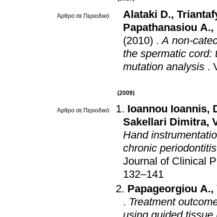
Alataki D.
,
Triantaf
Άρθρο σε Περιοδικό
Papathanasiou A.
,
(2010)
.
A non-catec
the spermatic cord:
mutation analysis
.
(2009)
Ioannou Ioannis
,
Άρθρο σε Περιοδικό
Sakellari Dimitra
,
Hand instrumentatio
chronic periodontitis
Journal of Clinical 
132–141
Papageorgiou A.
,
.
Treatment outcomes
using guided tissue 