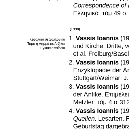
Correspondence of 
Ελληνικά
.
τόμ
(1998)
Vassis Ioannis
(1
Κεφάλαιο σε Συλλογικό
Τόμο ή Λήμμα σε Λεξικό/
und Kirche, Dritte, 
Εγκυκλοπαίδεια
et al
.
Freiburg/Base
Vassis Ioannis
(1
Enzyklopädie der An
Stuttgart/Weimar
.
J
Vassis Ioannis
(1
der Antike
.
Επιμέλει
Metzler
.
τόμ.4 σ.31
Vassis Ioannis
(1
Quellen
.
Lesarten. 
Geburtstag dargebr