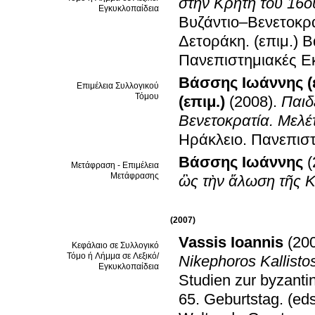
στην Κρήτη του 16ο
Εγκυκλοπαίδεια
Βυζάντιο–Βενετοκρ
Δετοράκη
.
(επιμ.) 
Πανεπιστημιακές Ε
Βάσσης Ιωάννης (ε
Επιμέλεια Συλλογικού
Τόμου
(επιμ.)
(2008)
.
Παιδ
Βενετοκρατία. Μελ
Ηράκλειο
.
Πανεπιστ
Βάσσης Ιωάννης
(
Μετάφραση - Επιμέλεια
Μετάφρασης
ὣς τὴν ἅλωση τῆς 
(2007)
Vassis Ioannis
(20
Κεφάλαιο σε Συλλογικό
Τόμο ή Λήμμα σε Λεξικό/
Nikephoros Kallist
Εγκυκλοπαίδεια
Studien zur byzant
65. Geburtstag
.
(eds