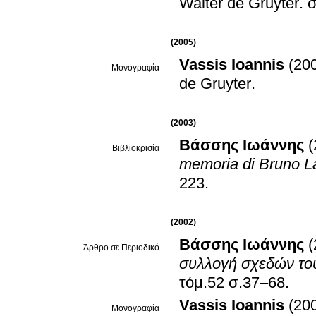
Walter de Gruyter
.
σ
(2005)
Vassis Ioannis
(20
Μονογραφία
de Gruyter
.
(2003)
Βάσσης Ιωάννης
(
Βιβλιοκρισία
memoria di Bruno L
223
.
(2002)
Βάσσης Ιωάννης
(
Άρθρο σε Περιοδικό
συλλογή σχεδών του
τόμ.52 σ.37–68
.
Vassis Ioannis
(20
Μονογραφία