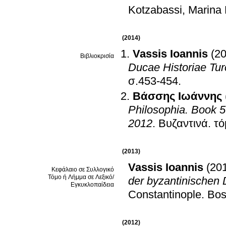
Kotzabassi, Marina
(2014)
Vassis Ioannis
(2
Βιβλιοκρισία
Ducae Historiae Tur
σ.453-454
.
Βάσσης Ιωάννης
Philosophia. Book 5
2012
.
Βυζαντινά
.
(2013)
Vassis Ioannis
(20
Κεφάλαιο σε Συλλογικό
Τόμο ή Λήμμα σε Λεξικό/
der byzantinischen 
Εγκυκλοπαίδεια
Constantinople
.
Bos
(2012)