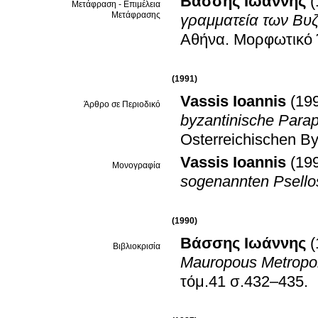
Βάσσης Ιωάννης
(
Μετάφραση - Επιμέλεια
Μετάφρασης
γραμματεία των Βυζα
Αθήνα
.
Μορφωτικό 
(1991)
Vassis Ioannis
(19
Άρθρο σε Περιοδικό
byzantinische Parap
Osterreichischen Byz
Vassis Ioannis
(19
Μονογραφία
sogenannten Psellos
(1990)
Βάσσης Ιωάννης
(
Βιβλιοκρισία
Mauropous Metropol
τόμ.41 σ.432–435
.