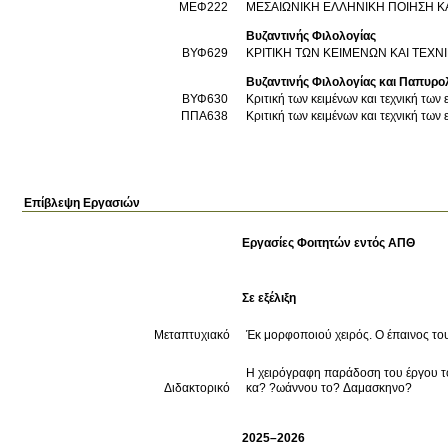
ΜΕΦ222
ΜΕΣΑΙΩΝΙΚΗ ΕΛΛΗΝΙΚΗ ΠΟΙΗΣΗ Κ
Βυζαντινής Φιλολογίας
ΒΥΦ629
ΚΡΙΤΙΚΗ ΤΩΝ ΚΕΙΜΕΝΩΝ ΚΑΙ ΤΕΧ
Βυζαντινής Φιλολογίας και Παπυρο
ΒΥΦ630
Κριτική των κειμένων και τεχνική των
ΠΠΑ638
Κριτική των κειμένων και τεχνική των
Επίβλεψη Εργασιών
Εργασίες Φοιτητών εντός ΑΠΘ
Σε εξέλιξη
Μεταπτυχιακό
Έκ μορφοποιού χειρός. Ο έπαινος του
Η χειρόγραφη παράδοση του έργου 
Διδακτορικό
κα? ?ωάννου το? Δαμασκηνο?
2025–2026