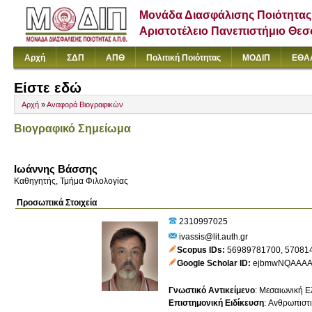
Μονάδα Διασφάλισης Ποιότητας
Αριστοτέλειο Πανεπιστήμιο Θε
Αρχή
ΣΔΠ
ΑΠΘ
Πολιτική Ποιότητας
ΜΟΔΙΠ
ΕΘΑ
Είστε εδώ
Αρχή
»
Αναφορά Βιογραφικών
Βιογραφικό Σημείωμα
Ιωάννης Βάσσης
Καθηγητής, Τμήμα Φιλολογίας
Προσωπικά Στοιχεία
2310997025
ivassis@lit.auth.gr
Scopus IDs
56989781700
,
57081
Google Scholar ID
ejbmwNQAAAA
Γνωστικό Αντικείμενο
:
Μεσαιωνική Ε
Επιστημονική Ειδίκευση
:
Ανθρωπιστ