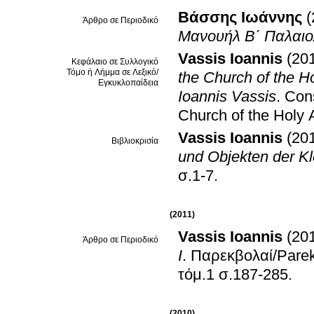
Βάσσης Ιωάννης
(
Άρθρο σε Περιοδικό
Μανουήλ Β΄ Παλαιο
Vassis Ioannis
(20
Κεφάλαιο σε Συλλογικό
Τόμο ή Λήμμα σε Λεξικό/
the Church of the Ho
Εγκυκλοπαίδεια
Ioannis Vassis
.
Cons
Church of the Holy 
Vassis Ioannis
(20
Βιβλιοκρισία
und Objekten der K
σ.1-7
.
(2011)
Vassis Ioannis
(20
Άρθρο σε Περιοδικό
I
.
Παρεκβολαί/Parekb
τόμ.1 σ.187-285
.
(2010)