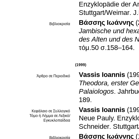
Enzyklopädie der An
Stuttgart/Weimar
.
J
Βάσσης Ιωάννης
(
Βιβλιοκρισία
Jambische und hexa
des Alten und des 
τόμ.50 σ.158–164
.
(1999)
Vassis Ioannis
(19
Άρθρο σε Περιοδικό
Theodora, erster Ge
Palaiologos
.
Jahrbuc
189
.
Vassis Ioannis
(19
Κεφάλαιο σε Συλλογικό
Τόμο ή Λήμμα σε Λεξικό/
Neue Pauly. Enzyklo
Εγκυκλοπαίδεια
Schneider
.
Stuttgar
Βάσσης Ιωάννης
(
Βιβλιοκρισία