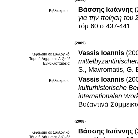
Βάσσης Ιωάννης
(
Βιβλιοκρισία
για την ποίηση του
τόμ.60 σ.437-441
.
(2009)
Vassis Ioannis
(20
Κεφάλαιο σε Συλλογικό
Τόμο ή Λήμμα σε Λεξικό/
mittelbyzantinische
Εγκυκλοπαίδεια
S., Mavromatis, G
.
Vassis Ioannis
(20
Βιβλιοκρισία
kulturhistorische B
internationalen Wo
Βυζαντινά Σύμμεικτ
(2008)
Βάσσης Ιωάννης
(
Κεφάλαιο σε Συλλογικό
Τόμο ή Λήμμα σε Λεξικό/