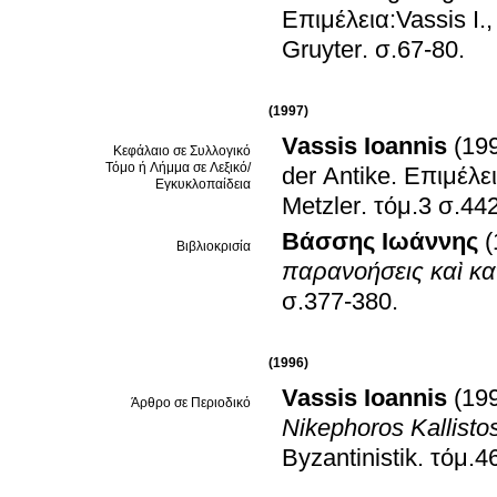
Επιμέλεια:Vassis I.
Gruyter
.
σ.67-80
.
(1997)
Vassis Ioannis
(19
Κεφάλαιο σε Συλλογικό
Τόμο ή Λήμμα σε Λεξικό/
der Antike
.
Επιμέλει
Εγκυκλοπαίδεια
Metzler
.
τόμ.3 σ.44
Βάσσης Ιωάννης
(
Βιβλιοκρισία
παρανοήσεις καὶ κα
σ.377-380
.
(1996)
Vassis Ioannis
(19
Άρθρο σε Περιοδικό
Nikephoros Kallisto
Byzantinistik
.