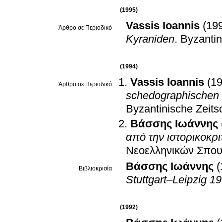
(1995)
Vassis Ioannis
(19
Άρθρο σε Περιοδικό
Kyraniden
.
Byzantin
(1994)
Vassis Ioannis
(1
Άρθρο σε Περιοδικό
schedographischen 
Byzantinische Zeitsc
Βάσσης Ιωάννης
από την ιστορικοκρ
Νεοελληνικών Σπο
Βάσσης Ιωάννης
(
Βιβλιοκρισία
Stuttgart–Leipzig 1
(1992)