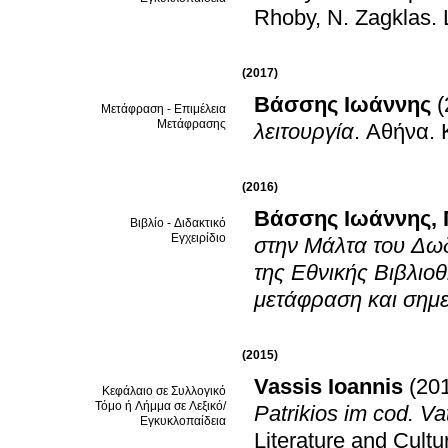
Rhoby, N. Zagklas
.
(2017)
Βάσσης Ιωάννης
(
Μετάφραση - Επιμέλεια
Μετάφρασης
λειτουργία
.
Αθήνα
.
(2016)
Βάσσης Ιωάννης
,
Βιβλίο - Διδακτικό
Εγχειρίδιο
στην Μάλτα του Δωδ
της Εθνικής Βιβλιοθ
μετάφραση και σημε
(2015)
Vassis Ioannis
(20
Κεφάλαιο σε Συλλογικό
Τόμο ή Λήμμα σε Λεξικό/
Patrikios im cod. Vat
Εγκυκλοπαίδεια
Literature and Cultu