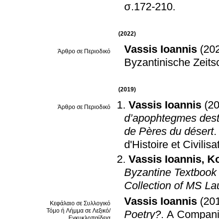
σ.172-210
.
(2022)
Vassis Ioannis
(20
Άρθρο σε Περιοδικό
Byzantinische Zeitsc
(2019)
Vassis Ioannis
(2
Άρθρο σε Περιοδικό
d’apophtegmes desti
de Pères du désert
d'Histoire et Civil
Vassis Ioannis
,
Ko
Byzantine Textbook
Collection of MS La
Vassis Ioannis
(20
Κεφάλαιο σε Συλλογικό
Τόμο ή Λήμμα σε Λεξικό/
Poetry?
.
A Companio
Εγκυκλοπαίδεια