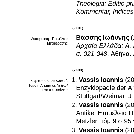
Theologia: Editio pr
Kommentar, Indices
(2001)
Βάσσης Ιωάννης
(
Μετάφραση - Επιμέλεια
Μετάφρασης
Αρχαία Ελλάδα: Α. 
σ. 321-348
.
Αθήνα
.
(2000)
Vassis Ioannis
(2
Κεφάλαιο σε Συλλογικό
Τόμο ή Λήμμα σε Λεξικό/
Enzyklopädie der An
Εγκυκλοπαίδεια
Stuttgart/Weimar
.
J
Vassis Ioannis
(2
Antike
.
Επιμέλεια:H
Metzler
.
τόμ.9 σ.
Vassis Ioannis
(2