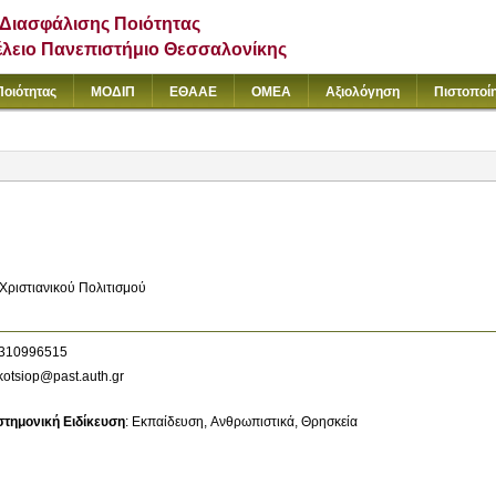
Διασφάλισης Ποιότητας
έλειο Πανεπιστήμιο Θεσσαλονίκης
Ποιότητας
ΜΟΔΙΠ
ΕΘΑΑΕ
ΟΜΕΑ
Αξιολόγηση
Πιστοποί
Χριστιανικού Πολιτισμού
310996515
otsiop@past.auth.gr
στημονική Ειδίκευση
:
Εκπαίδευση
Ανθρωπιστικά
Θρησκεία