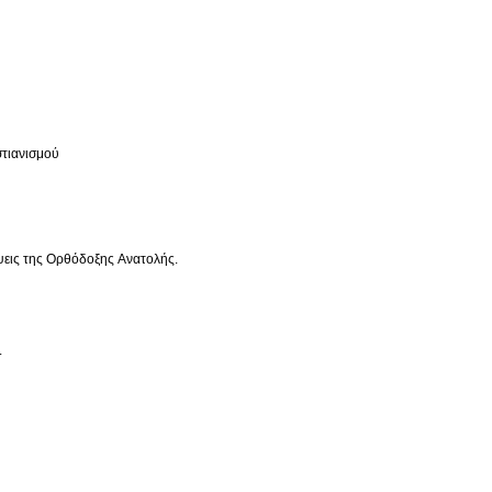
στιανισμού
ήψεις της Ορθόδοξης Ανατολής.
.