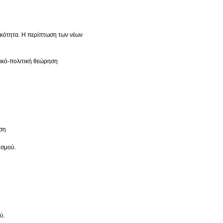
ικότητα. Η περίπτωση των νέων
ικό-πολιτική θεώρηση
ηση
ισμού.
ύ.