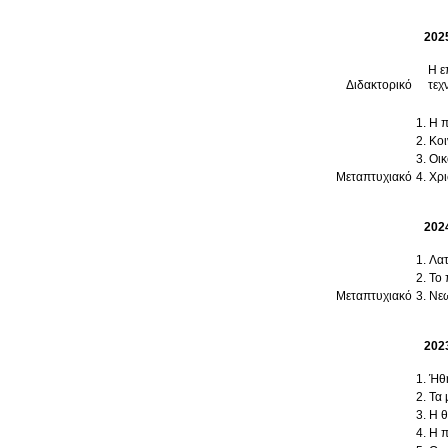
202
Η ε
Διδακτορικό
τεχ
Η π
Κοι
Οικ
Μεταπτυχιακό
Χρι
202
Λατ
Το 
Μεταπτυχιακό
Νεω
202
Ήθη
Τα 
Η θ
Η π