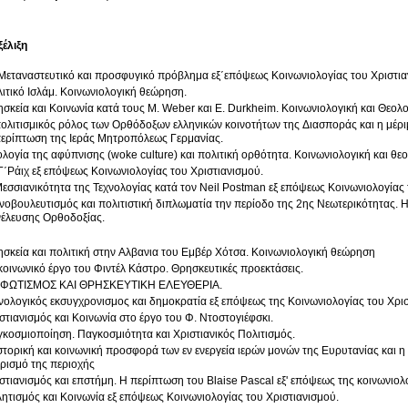
ξέλιξη
Μεταναστευτικό και προσφυγικό πρόβλημα εξ΄επόψεως Κοινωνιολογίας του Χριστια
ιτικό Ισλάμ. Κοινωνιολογική θεώρηση.
σκεία και Κοινωνία κατά τους M. Weber και E. Durkheim. Κοινωνιολογική και Θεολ
ολιτισμικός ρόλος των Ορθόδοξων ελληνικών κοινοτήτων της Διασποράς και η μέρι
ερίπτωση της Ιεράς Μητροπόλεως Γερμανίας.
ολογία της αφύπνισης (woke culture) και πολιτική ορθότητα. Κοινωνιολογική και θε
Γ΄Ράιχ εξ επόψεως Κοινωνιολογίας του Χριστιανισμού.
εσσιανικότητα της Τεχνολογίας κατά τον Neil Postman εξ επόψεως Κοινωνιολογίας 
νοβουλευτισμός και πολιτιστική διπλωματία την περίοδο της 2ης Νεωτερικότητας. 
έλευσης Ορθοδοξίας.
σκεία και πολιτική στην Αλβανια του Εμβέρ Χότσα. Κοινωνιολογική θεώρηση
κοινωνικό έργο του Φιντέλ Κάστρο. Θρησκευτικές προεκτάσεις.
ΑΦΩΤΙΣΜΟΣ ΚΑΙ ΘΡΗΣΚΕΥΤΙΚΗ ΕΛΕΥΘΕΡΙΑ.
νολογικός εκσυγχρονισμος και δημοκρατία εξ επόψεως της Κοινωνιολογίας του Χρισ
στιανισμός και Κοινωνία στο έργο του Φ. Ντοστογιέφσκι.
κοσμιοποίηση. Παγκοσμιότητα και Χριστιανικός Πολιτισμός.
στορική και κοινωνική προσφορά των εν ενεργεία ιερών μονών της Ευρυτανίας και η
ρισμό της περιοχής
στιανισμός και επστήμη. Η περίπτωση του Blaise Pascal εξ' επόψεως της κοινωνιολο
ητισμός και Κοινωνία εξ επόψεως Κοινωνιολογίας του Χριστιανισμού.