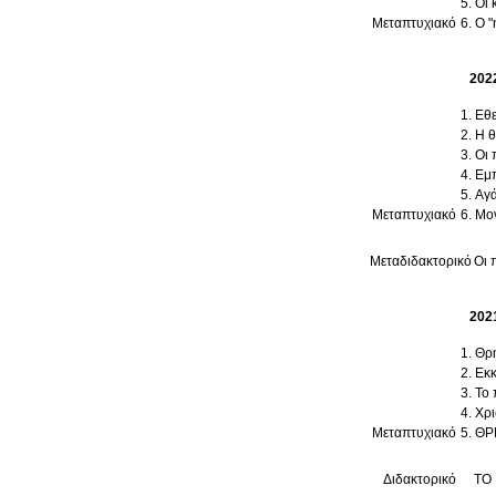
Οι 
Μεταπτυχιακό
Ο "
202
Η θ
Οι 
Εμπ
Αγά
Μεταπτυχιακό
Μον
Μεταδιδακτορικό
Οι 
202
Θρη
Εκκ
Το 
Χρι
Μεταπτυχιακό
ΘΡ
Διδακτορικό
ΤΟ