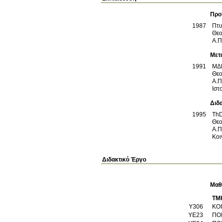
Προ
1987
Πτυ
Θεο
Α.Π
Μετ
1991
ΜΔ
Θεο
Α.Π
Ιστ
Διδ
1995
Th
Θεο
Α.Π
Κοι
Διδακτικό Έργο
Μαθ
ΤΜ
Υ306
ΚΟ
ΥΕ23
ΠΟ