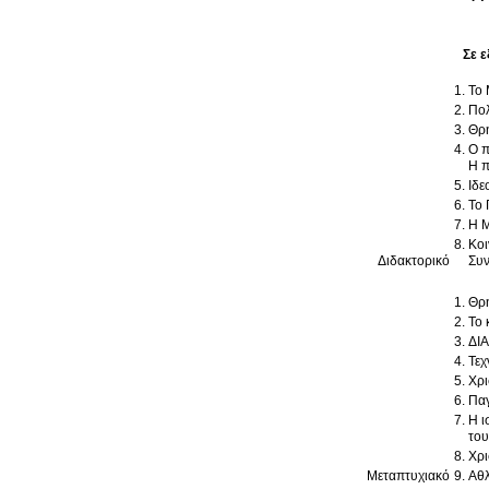
Σε ε
Το 
Πολ
Θρη
Ο π
Η π
Ιδε
Το 
Η Μ
Κοι
Διδακτορικό
Συν
Θρη
Το 
ΔΙ
Τεχ
Χρι
Παγ
Η ι
του
Χρι
Μεταπτυχιακό
Αθλ