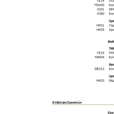
ΥΕ24
ΠΟ
ΥΕΚΘ3
Κοι
Χ291
ΘΡ
Χ360
Κοι
Ορθ
ΗΚ01
Γάμ
ΗΚ05
Χρι
Μαθ
ΤΜ
ΥΕ24
ΠΟ
ΥΜ404
Κοι
Θρη
ΘΕ013
Κοι
Ορθ
ΗΚ03
Θέμ
Επίβλεψη Εργασιών
Εργ