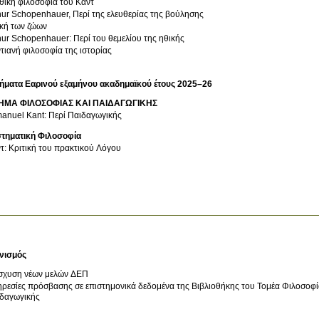
θική φιλοσοφία του Καντ
hur Schopenhauer, Περί της ελευθερίας της βούλησης
κή των ζώων
hur Schopenhauer: Περί του θεμελίου της ηθικής
τιανή φιλοσοφία της ιστορίας
ήματα Εαρινού εξαμήνου ακαδημαϊκού έτους 2025–26
ΗΜΑ ΦΙΛΟΣΟΦΙΑΣ ΚΑΙ ΠΑΙΔΑΓΩΓΙΚΗΣ
anuel Kant: Περί Παιδαγωγικής
τηματική Φιλοσοφία
τ: Κριτική του πρακτικού Λόγου
νισμός
σχυση νέων μελών ΔΕΠ
ρεσίες πρόσβασης σε επιστημονικά δεδομένα της Βιβλιοθήκης του Τομέα Φιλοσοφ
δαγωγικής