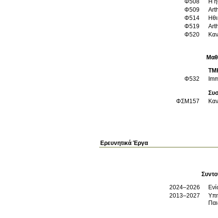
Φ508
Η η
Φ509
Art
Φ514
Ηθι
Φ519
Art
Φ520
Καν
Μαθ
ΤΜ
Φ532
Imm
Συσ
ΦΣΜ157
Καν
Ερευνητικά Έργα
Συντο
2024–2026
Ενί
2013–2027
Υπη
Παι