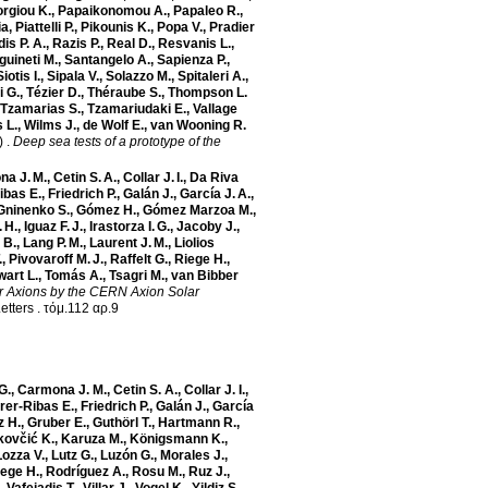
rgiou K.
,
Papaikonomou A.
,
Papaleo R.
,
ia
,
Piattelli P.
,
Pikounis K.
,
Popa V.
,
Pradier
is P. A.
,
Razis P.
,
Real D.
,
Resvanis L.
,
guineti M.
,
Santangelo A.
,
Sapienza P.
,
Siotis I.
,
Sipala V.
,
Solazzo M.
,
Spitaleri A.
,
i G.
,
Tézier D.
,
Théraube S.
,
Thompson L.
Tzamarias S.
,
Tzamariudaki E.
,
Vallage
 L.
,
Wilms J.
,
de Wolf E.
,
van Wooning R.
)
.
Deep sea tests of a prototype of the
a J. M.
,
Cetin S. A.
,
Collar J. I.
,
Da Riva
ibas E.
,
Friedrich P.
,
Galán J.
,
García J. A.
,
Gninenko S.
,
Gómez H.
,
Gómez Marzoa M.
,
 H.
,
Iguaz F. J.
,
Irastorza I. G.
,
Jacoby J.
,
 B.
,
Lang P. M.
,
Laurent J. M.
,
Liolios
.
,
Pivovaroff M. J.
,
Raffelt G.
,
Riege H.
,
wart L.
,
Tomás A.
,
Tsagri M.
,
van Bibber
ar Axions by the CERN Axion Solar
etters
.
τόμ.112 αρ.9
G.
,
Carmona J. M.
,
Cetin S. A.
,
Collar J. I.
,
rer-Ribas E.
,
Friedrich P.
,
Galán J.
,
García
 H.
,
Gruber E.
,
Guthörl T.
,
Hartmann R.
,
kovčić K.
,
Karuza M.
,
Königsmann K.
,
Lozza V.
,
Lutz G.
,
Luzón G.
,
Morales J.
,
ege H.
,
Rodríguez A.
,
Rosu M.
,
Ruz J.
,