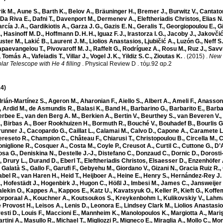
ik M.
,
Aune S.
,
Barth K.
,
Belov A.
,
Bräuninger H.
,
Bremer J.
,
Burwitz V.
,
Cantato
Da Riva E.
,
Dafni T.
,
Davenport M.
,
Dermenev A.
,
Eleftheriadis Christos
,
Elias N
rcía J. A.
,
Gardikiotis A.
,
Garza J. G.
,
Gazis E. N.
,
Geralis T.
,
Georgiopoulou E.
,
G
.
,
Hasinoff M. D.
,
Hoffmann D. H. H.
,
Iguaz F. J.
,
Irastorza I. G.
,
Jacoby J.
,
Jakovčić
uster M.
,
Lakić B.
,
Laurent J. M.
,
Liolios Anastasios
,
Ljubičić A.
,
Luzón G.
,
Neff S.
apaevangelou T.
,
Pivovaroff M. J.
,
Raffelt G.
,
Rodríguez A.
,
Rosu M.
,
Ruz J.
,
Savvi
,
Tomás A.
,
Vafeiadis T.
,
Villar J.
,
Vogel J. K.
,
Yildiz S. C.
,
Zioutas K.
.
(2015)
.
New 
lar Telescope with He 4 filling
.
Physical Review D
.
τόμ.92 αρ.2
4)
rián-Martínez S.
,
Ageron M.
,
Aharonian F.
,
Aiello S.
,
Albert A.
,
Ameli F.
,
Anassont
,
Ardid M.
,
de Asmundis R.
,
Balasi K.
,
Band H.
,
Barbarino G.
,
Barbarito E.
,
Barba
erbee E.
,
van den Berg A. M.
,
Berkien A.
,
Bertin V.
,
Beurthey S.
,
van Beveren V.
,
.
,
Birbas A.
,
Boer Rookhuizen H.
,
Bormuth R.
,
Bouché V.
,
Bouhadef B.
,
Bourlis G
unner J.
,
Cacopardo G.
,
Caillat L.
,
Calamai M.
,
Calvo D.
,
Capone A.
,
Caramete L
ereseto R.
,
Champion C.
,
Château F.
,
Chiarusi T.
,
Christopoulou B.
,
Circella M.
,
C
niglione R.
,
Cosquer A.
,
Costa M.
,
Coyle P.
,
Creusot A.
,
Curtil C.
,
Cuttone G.
,
D’
osa G.
,
Deniskina N.
,
Destelle J.-J.
,
Distefano C.
,
Donzaud C.
,
Dornic D.
,
Dorosti
,
Drury L.
,
Durand D.
,
Eberl T.
,
Eleftheriadis Christos
,
Elsaesser D.
,
Enzenhöfer 
,
Galatà S.
,
Gallo F.
,
Garufi F.
,
Gebyehu M.
,
Giordano V.
,
Gizani N.
,
Gracia Ruiz R.
,
bel R.
,
van Haren H.
,
Heid T.
,
Heijboer A.
,
Heine E.
,
Henry S.
,
Hernández-Rey J. 
.
,
Hofestädt J.
,
Hogenbirk J.
,
Hugon C.
,
Hößl J.
,
Imbesi M.
,
James C.
,
Jansweijer 
lekin O.
,
Kappes A.
,
Kappos E.
,
Katz U.
,
Kavatsyuk O.
,
Keller P.
,
Kieft G.
,
Koffe
rporaal A.
,
Kouchner A.
,
Koutsoukos S.
,
Kreykenbohm I.
,
Kulikovskiy V.
,
Lahma
 Provost H.
,
Leisos A.
,
Lenis D.
,
Leonora E.
,
Lindsey Clark M.
,
Liolios Anastasi
esti D.
,
Louis F.
,
Maccioni E.
,
Mannheim K.
,
Manolopoulos K.
,
Margiotta A.
,
Mariş
rtini A.
,
Masullo R.
,
Michael T.
,
Migliozzi P.
,
Migneco E.
,
Miraglia A.
,
Mollo C.
,
Mon