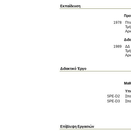
Εκπαίδευση
Προ
1978
Πτυ
Τμή
Αρι
Διδ
1989
ΔΔ
Τμή
Αρι
Διδακτικό Έργο
Μαθ
Υπο
SPE-D2
Σπο
SPE-D3
Σπο
Επίβλεψη Εργασιών