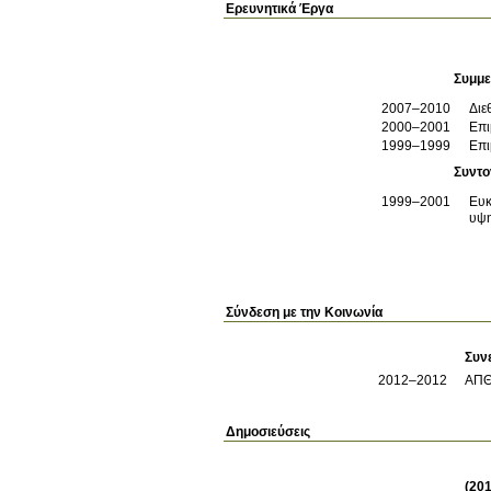
Ερευνητικά Έργα
Συμμε
2007–2010
Διε
2000–2001
Επι
1999–1999
Επι
Συντο
1999–2001
Ευκ
υψη
Σύνδεση με την Κοινωνία
Συν
2012
–2012
ΑΠΘ
Δημοσιεύσεις
(201