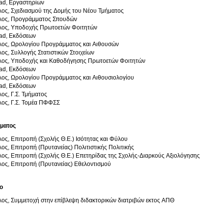
ad, Εργαστηρίων
ος, Σχεδιασμού της Δομής του Νέου Τμήματος
λος, Προγράμματος Σπουδών
λος, Υποδοχής Πρωτοετών Φοιτητών
ad, Εκδόσεων
λος, Ωρολογίου Προγράμματος και Αιθουσών
ος, Συλλογής Στατιστικών Στοιχείων
λος, Υποδοχής και Καθοδήγησης Πρωτοετών Φοιτητών
ad, Εκδόσεων
λος, Ωρολογίου Προγράμματος και Αιθουσιολογίου
ad, Εκδόσεων
ος, Γ.Σ. Τμήματος
λος, Γ.Σ. Τομέα ΠΦΦΣΣ
ύματος
ος, Επιτροπή (Σχολής Θ.Ε.) Ισότητας και Φύλου
ος, Επιτροπή (Πρυτανείας) Πολιτιστικής Πολιτικής
ος, Επιτροπή (Σχολής Θ.Ε.) Επετηρίδας της Σχολής-Διαρκούς Αξιολόγησης
ος, Επιτροπή (Πρυτανείας) Εθελοντισμού
ο
ος, Συμμετοχή στην επίβλεψη διδακτορικών διατριβών εκτος ΑΠΘ