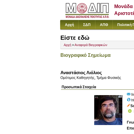
Μονάδα 
Αριστοτ
Αρχή
ΣΔΠ
ΑΠΘ
Πολιτική 
Είστε εδώ
Αρχή
»
Αναφορά Βιογραφικών
Βιογραφικό Σημείωμα
Αναστάσιος Λιόλιος
Ομότιμος Καθηγητής, Τμήμα Φυσικής
Προσωπικά Στοιχεία
li
h
S
Γνω
Επι