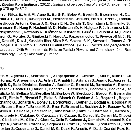
vvidis Ilias
,
Silva P. S.
,
Solanki K.
,
Stewart L.
,
Tomás A.
,
Tsagri M.
,
Van Bibber K.
,
Zioutas Konstantinos
.
(2012)
.
Status and perspectives of the CAST experiment
όμ.375 αρ.PART 2
rrer-Ribas E.
,
Arik M.
,
Aune S.
,
Barth K.
,
Belov A.
,
Borghi S.
,
Bräuninger H.
,
Can
llar J. I.
,
Dafni T.
,
Davenport M.
,
Eleftheriadis Christos
,
Elias N.
,
Ezer C.
,
Fanour
rdikiotis Antonis
,
Garza J. G.
,
Gazis E. N.
,
Geralis T.
,
Giomataris I.
,
Gninenko S.
artmann R.
,
Haug F.
,
Hasinoff M. D.
,
Hoffmann D. H. H.
,
Iguaz F. J.
,
Irastorza I. G.
,
önigsmann K.
,
Kotthaus R.
,
Krčmar M.
,
Kuster M.
,
Lakić B.
,
Laurent J. M.
,
Liolio
uzón G.
,
Morales J.
,
Niinikoski T.
,
Nordt A.
,
Papaevangelou T.
,
Pivovaroff M. J.
,
Ra
,
Rosu M.
,
Ruz J.
,
Savvidis Ilias
,
Silva P. S.
,
Solanki S. K.
,
Stewart L.
,
Tomás A.
,
T
,
Vogel J. K.
,
Yildiz S. C.
,
Zioutas Konstantinos
.
(2012)
.
Results and perspectives 
xperiment
.
24th Rencontres de Blois on Particle Physics and Cosmology
.
24th Ren
osmology
.
Blois; Loire Valley; France.
1)
tis M.
,
Agnetta G.
,
Aharonian F.
,
Akhperjanian A.
,
Aleksić J.
,
Aliu E.
,
Allan D.
,
All
toranz P.
,
Aravantinos A.
,
Arlen T.
,
Arnaldi H.
,
Artmann S.
,
Asano K.
,
Asorey H.
jtlik S.
,
Balis Dimitrios
,
Bamba A.
,
Barbier C.
,
Barceló M.
,
Barnacka A.
,
Barnste
asso S.
,
Bastieri D.
,
Bauer C.
,
Becerra J.
,
Becherini Y.
,
Bechtol K.
,
Becker J.
,
Be
ilicke M.
,
Belluso M.
,
Benallou M.
,
Benbow W.
,
Berdugo J.
,
Berger K.
,
Bernardin
rd T.
,
Birsin E.
,
Bissaldi E.
,
Blake S.
,
Blanch O.
,
Bobkov A. A.
,
Bogacz L.
,
Bogdan
onanno G.
,
Bonardi A.
,
Bonev T.
,
Borkowski J.
,
Botner O.
,
Bottani A.
,
Bourgeat M
,
Braun I.
,
Bretz T.
,
Briggs M. S.
,
Brun P.
,
Brunetti L.
,
Buckley J. H.
,
Bugaev V.
,
Bü
yrum K.
,
Cailles M.
,
Cameron R.
,
Canestrari R.
,
Cantu S.
,
Carmona E.
,
Carosi A.
astarede H.
,
Catalano O.
,
Cavazzani S.
,
Cazaux S.
,
Cerruti B.
,
Cerruti M.
,
Chadwic
.
,
Ciesielska M.
,
Cillis A.
,
Clerc C.
,
Colin P.
,
Colomé J.
,
Compin M.
,
Conconi P.
,
Co
ppi P.
,
Corlier M.
,
Corona P.
,
Corpace O.
,
Corti D.
,
Cortina J.
,
Costantini H.
,
Cotte
oston J.
,
Cusumano G.
,
Daniel M. K.
,
Dazzi F.
,
Angelis A. D.
,
de Cea del Pozo E.
,