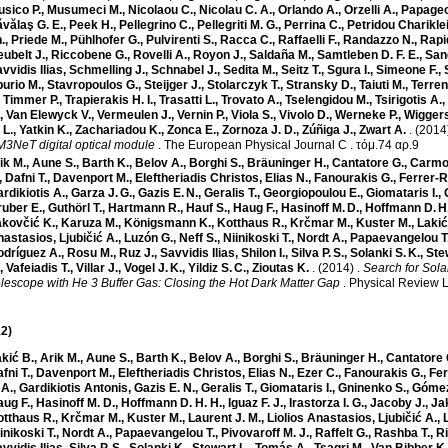
sico P.
,
Musumeci M.
,
Nicolaou C.
,
Nicolau C. A.
,
Orlando A.
,
Orzelli A.
,
Papageo
vălaş G. E.
,
Peek H.
,
Pellegrino C.
,
Pellegriti M. G.
,
Perrina C.
,
Petridou Charikle
.
,
Priede M.
,
Pühlhofer G.
,
Pulvirenti S.
,
Racca C.
,
Raffaelli F.
,
Randazzo N.
,
Rapid
ubelt J.
,
Riccobene G.
,
Rovelli A.
,
Royon J.
,
Saldaña M.
,
Samtleben D. F. E.
,
San
vvidis Ilias
,
Schmelling J.
,
Schnabel J.
,
Sedita M.
,
Seitz T.
,
Sgura I.
,
Simeone F.
,
urio M.
,
Stavropoulos G.
,
Steijger J.
,
Stolarczyk T.
,
Stransky D.
,
Taiuti M.
,
Terren
,
Timmer P.
,
Trapierakis H. I.
,
Trasatti L.
,
Trovato A.
,
Tselengidou M.
,
Tsirigotis A.
,
,
Van Elewyck V.
,
Vermeulen J.
,
Vernin P.
,
Viola S.
,
Vivolo D.
,
Werneke P.
,
Wiggers
 L.
,
Yatkin K.
,
Zachariadou K.
,
Zonca E.
,
Zornoza J. D.
,
Zúñiga J.
,
Zwart A.
.
(2014
3NeT digital optical module
.
The European Physical Journal C
.
τόμ.74 αρ.9
ik M.
,
Aune S.
,
Barth K.
,
Belov A.
,
Borghi S.
,
Bräuninger H.
,
Cantatore G.
,
Carmon
,
Dafni T.
,
Davenport M.
,
Eleftheriadis Christos
,
Elias N.
,
Fanourakis G.
,
Ferrer-R
rdikiotis A.
,
Garza J. G.
,
Gazis E. N.
,
Geralis T.
,
Georgiopoulou E.
,
Giomataris I.
,
uber E.
,
Guthörl T.
,
Hartmann R.
,
Hauf S.
,
Haug F.
,
Hasinoff M. D.
,
Hoffmann D. H.
akovčić K.
,
Karuza M.
,
Königsmann K.
,
Kotthaus R.
,
Krčmar M.
,
Kuster M.
,
Lakić
nastasios
,
Ljubičić A.
,
Luzón G.
,
Neff S.
,
Niinikoski T.
,
Nordt A.
,
Papaevangelou T
odríguez A.
,
Rosu M.
,
Ruz J.
,
Savvidis Ilias
,
Shilon I.
,
Silva P. S.
,
Solanki S. K.
,
Ste
,
Vafeiadis T.
,
Villar J.
,
Vogel J. K.
,
Yildiz S. C.
,
Zioutas K.
.
(2014)
.
Search for Sol
lescope with He 3 Buffer Gas: Closing the Hot Dark Matter Gap
.
Physical Review L
2)
kić B.
,
Arik M.
,
Aune S.
,
Barth K.
,
Belov A.
,
Borghi S.
,
Bräuninger H.
,
Cantatore 
fni T.
,
Davenport M.
,
Eleftheriadis Christos
,
Elias N.
,
Ezer C.
,
Fanourakis G.
,
Fer
 A.
,
Gardikiotis Antonis
,
Gazis E. N.
,
Geralis T.
,
Giomataris I.
,
Gninenko S.
,
Gómez
ug F.
,
Hasinoff M. D.
,
Hoffmann D. H. H.
,
Iguaz F. J.
,
Irastorza I. G.
,
Jacoby J.
,
Ja
otthaus R.
,
Krčmar M.
,
Kuster M.
,
Laurent J. M.
,
Liolios Anastasios
,
Ljubičić A.
,
inikoski T.
,
Nordt A.
,
Papaevangelou T.
,
Pivovaroff M. J.
,
Raffelt G.
,
Rashba T.
,
Ri