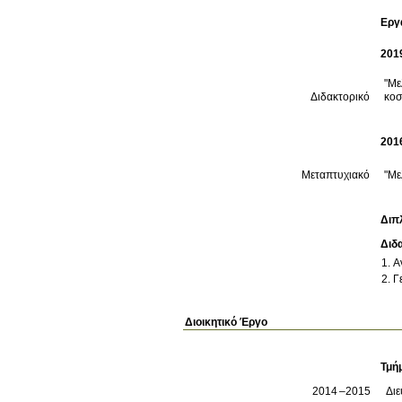
Εργ
201
"Με
Διδακτορικό
κοσ
201
Μεταπτυχιακό
"Με
Διπ
Διδ
Α
Γ
Διοικητικό Έργο
Τμή
2014
2015
Διε