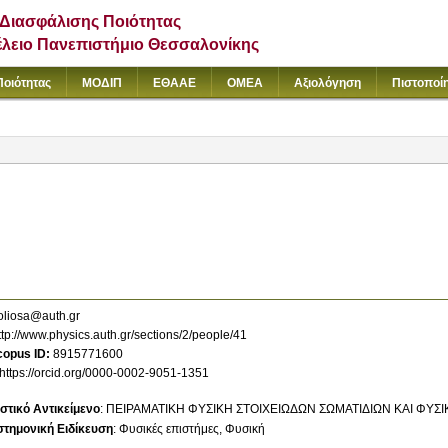
Διασφάλισης Ποιότητας
έλειο Πανεπιστήμιο Θεσσαλονίκης
Ποιότητας
ΜΟΔΙΠ
ΕΘΑΑΕ
ΟΜΕΑ
Αξιολόγηση
Πιστοποί
oliosa@auth.gr
ttp://www.physics.auth.gr/sections/2/people/41
copus ID
8915771600
https://orcid.org/0000-0002-9051-1351
στικό Αντικείμενο
:
ΠΕΙΡΑΜΑΤΙΚΗ ΦΥΣΙΚΗ ΣΤΟΙΧΕΙΩΔΩΝ ΣΩΜΑΤΙΔΙΩΝ ΚΑΙ ΦΥΣ
στημονική Ειδίκευση
:
Φυσικές επιστήμες
Φυσική