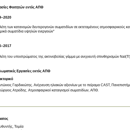
ασίες Φοιτητών εντός ΑΠΘ
9–2020
λέτη των κατανομών δευτερογενών σωματιδίων σε εκτεταμένους ατμοσφαιρικούς κ
μικά σωματίδια υψηλών ενεργειών"
6–2017
λέτη του υποστρώματος της ακτινοβολίας γάμμα με ανιχνευτή σπινθηρισμών NaI(Tl
λωματικές Εργασίες εκτός ΑΠΘ
ακτορικό
ντώνιος Γαρδικιώτης
.
Ανίχνευση ηλιακών αξιονίων με το πείραμα CAST, Πανεπιστή
εώργιος Ατρείδης
.
Ατμοσφαιρικοί καταιγισμοί σωματιδίων, ΑΠΘ
.
ματος
υθυντής, Τομέα