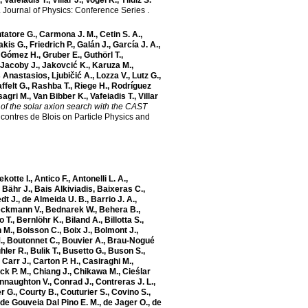
,
Vafeiadis T.
,
Villar J.
,
Vogel K.
,
Yildiz S.
.
Journal of Physics: Conference Series
.
tatore G.
,
Carmona J. M.
,
Cetin S. A.
,
akis G.
,
Friedrich P.
,
Galán J.
,
García J. A.
,
,
Gómez H.
,
Gruber E.
,
Guthörl T.
,
Jacoby J.
,
Jakovcić K.
,
Karuza M.
,
s Anastasios
,
Ljubičić A.
,
Lozza V.
,
Lutz G.
,
ffelt G.
,
Rashba T.
,
Riege H.
,
Rodríguez
sagri M.
,
Van Bibber K.
,
Vafeiadis T.
,
Villar
of the solar axion search with the CAST
contres de Blois on Particle Physics and
ekotte I.
,
Antico F.
,
Antonelli L. A.
,
,
Bähr J.
,
Bais Alkiviadis
,
Baixeras C.
,
dt J.
,
de Almeida U. B.
,
Barrio J. A.
,
ckmann V.
,
Bednarek W.
,
Behera B.
,
o T.
,
Bernlöhr K.
,
Biland A.
,
Billotta S.
,
 M.
,
Boisson C.
,
Boix J.
,
Bolmont J.
,
.
,
Boutonnet C.
,
Bouvier A.
,
Brau-Nogué
hler R.
,
Bulik T.
,
Busetto G.
,
Buson S.
,
,
Carr J.
,
Carton P. H.
,
Casiraghi M.
,
k P. M.
,
Chiang J.
,
Chikawa M.
,
Cieślar
nnaughton V.
,
Conrad J.
,
Contreras J. L.
,
r G.
,
Courty B.
,
Couturier S.
,
Covino S.
,
de Gouveia Dal Pino E. M.
,
de Jager O.
,
de