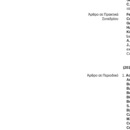
Sa
C.
τ
Fe
Άρθρο σε Πρακτικά
Co
Συνεδρίου
Ga
H
K
L
A.
J.
e
C
(201
Ac
Άρθρο σε Περιοδικό
An
Ba
B
Be
Bi
B
S.
B
C
M
Co
Cr