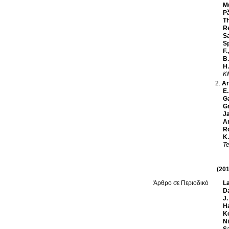
Mu
Pă
Th
Re
Sa
Sp
F.
B.
H.
KM
Ar
E.
Ga
Gr
J
A
R
K.
Te
(201
La
Άρθρο σε Περιοδικό
Da
J.
Ha
K
Ni