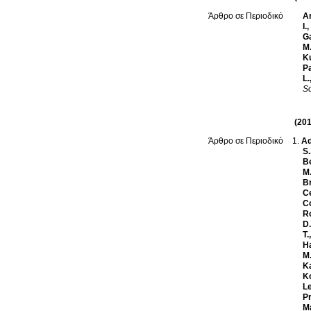
Ar
Άρθρο σε Περιοδικό
I.
,
Ga
M
K
P
L.
So
(201
Ad
Άρθρο σε Περιοδικό
S.
B
M
Br
C
Co
R
D.
T.
Ha
M
Ka
Ko
Le
Pr
Ma