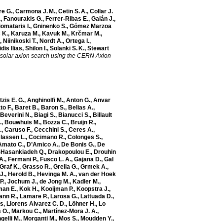
re G.
,
Carmona J. M.
,
Cetin S. A.
,
Collar J.
.
,
Fanourakis G.
,
Ferrer-Ribas E.
,
Galán J.
,
iomataris I.
,
Gninenko S.
,
Gómez Marzoa
 K.
,
Karuza M.
,
Kavuk M.
,
Krčmar M.
,
,
Niinikoski T.
,
Nordt A.
,
Ortega I.
,
dis Ilias
,
Shilon I.
,
Solanki S. K.
,
Stewart
solar axion search using the CERN Axion
zis E. G.
,
Anghinolfi M.
,
Anton G.
,
Anvar
to F.
,
Baret B.
,
Baron S.
,
Belias A.
,
Beverini N.
,
Biagi S.
,
Bianucci S.
,
Billault
.
,
Bouwhuis M.
,
Bozza C.
,
Bruijn R.
,
.
,
Caruso F.
,
Cecchini S.
,
Ceres A.
,
lassen L.
,
Cocimano R.
,
Colonges S.
,
Amato C.
,
D’Amico A.
,
De Bonis G.
,
De
-Hasankiadeh Q.
,
Drakopoulou E.
,
Drouhin
A.
,
Fermani P.
,
Fusco L. A.
,
Gajana D.
,
Gal
Graf K.
,
Grasso R.
,
Grella G.
,
Grmek A.
,
J.
,
Herold B.
,
Hevinga M. A.
,
van der Hoek
P.
,
Jochum J.
,
de Jong M.
,
Kadler M.
,
man E.
,
Kok H.
,
Kooijman P.
,
Koopstra J.
,
nn R.
,
Lamare P.
,
Larosa G.
,
Lattuada D.
,
os
,
Llorens Alvarez C. D.
,
Löhner H.
,
Lo
 O.
,
Markou C.
,
Martínez-Mora J. A.
,
gelli M.
,
Morganti M.
,
Mos S.
,
Moudden Y.
,