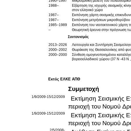
1990–1997
Μικροζωνική μελέτη του πολεοδομικ
1988–
Εξάρτηση της ισχυρής σεισμικής κίνη
στον ελληνικό χώρο
1987–
Εκπόνηση χάρτη σεισμικής επικινδυν
1987–
Εκπόνηση μετρήσεων μικροθορύβου 
1985–1989
Εκπόνηση του νεοτεκτονικού χάρτη 
–
Θεωρητική έρευνα στην πρόγνωση τω
Συντονισμός
2013–2026
Λειτουργία και Συντήρηση Σεισμολογ
2000–2002
Θωράκιση της Θεσσαλονίκης από φυσι
2000–2000
Σύνθεση ομογενοποιημένου καταλόγο
βορειοελλαδικού χώρου (37 Ν -43 Ν ,
Εκτός ΕΛΚΕ ΑΠΘ
Συμμετοχή
1/9/2009-15/12/2009
Εκτίμηση Σεισμικής 
περιοχή του Νομού Δρ
1/9/2009-15/12/2009
Εκτίμηση Σεισμικής 
περιοχή του Νομού Δρ
2/5/2008-