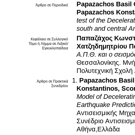
Papazachos Basil 
Άρθρο σε Περιοδικό
Papazachos Konst
test of the Decelera
south and central A
Παπαζάχος Κωνστ
Κεφάλαιο σε Συλλογικό
Τόμο ή Λήμμα σε Λεξικό/
Χατζηδημητρίου Π
Εγκυκλοπαίδεια
Α.Π.Θ. και ο σεισμό
Θεσσαλονίκης. Μνή
Πολυτεχνική Σχολή 
Papazachos Basil
Άρθρο σε Πρακτικά
Συνεδρίου
Konstantinos
,
Sco
Model of Decelerati
Earthquake Predict
Αντισεισμικής Μηχα
Συνέδριο Αντισεισμ
Αθήνα,Ελλάδα