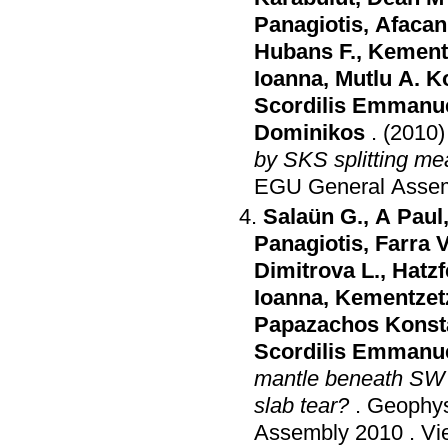
Panagiotis
,
Afacan
Hubans F.
,
Kement
Ioanna
,
Mutlu A. 
Scordilis Emmanu
Dominikos
.
(2010)
by SKS splitting m
EGU General Asse
Salaün G.
,
A Paul
Panagiotis
,
Farra V
Dimitrova L.
,
Hatzf
Ioanna
,
Kementzet
Papazachos Konst
Scordilis Emmanu
mantle beneath SW A
slab tear?
.
Geophys
Assembly 2010
.
Vi