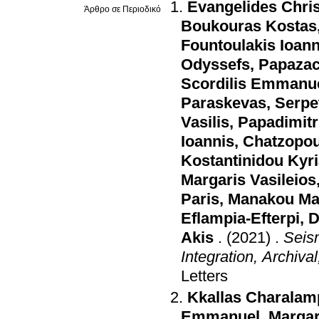
Evangelides Chri
Άρθρο σε Περιοδικό
Boukouras Kostas
Fountoulakis Ioann
Odyssefs
,
Papazac
Scordilis Emmanu
Paraskevas
,
Serpe
Vasilis
,
Papadimitr
Ioannis
,
Chatzopou
Kostantinidou Kyri
Margaris Vasileios
Paris
,
Manakou Ma
Eflampia-Efterpi
,
D
Akis
.
(2021)
.
Seis
Integration, Archiv
Letters
Kkallas Charala
Emmanuel
,
Margar