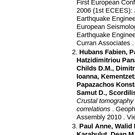
First European Con
2006 (1st ECEES): 
Earthquake Enginee
European Seismolo
Earthquake Enginee
Curran Associates
Hubans Fabien
,
P
Hatzidimitriou Pan
Childs D.M.
,
Dimitr
Ioanna
,
Kementzet
Papazachos Konst
Samut D.
,
Scordil
Crustal tomography 
correlations
.
Geophy
Assembly 2010
.
Vi
Paul Anne
,
Walid
Karabulut
,
Dean M 