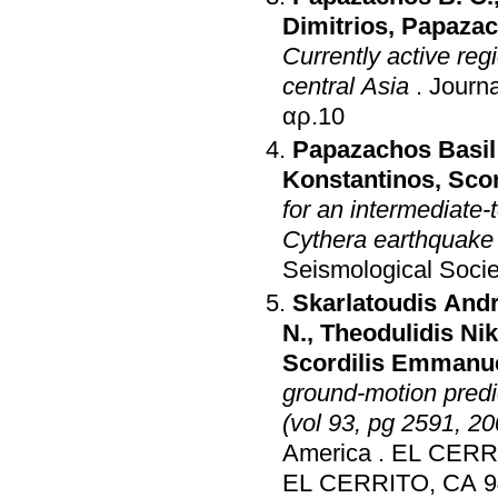
Dimitrios
,
Papazac
Currently active reg
central Asia
.
Journa
αρ.10
Papazachos Basil
Konstantinos
,
Sco
for an intermediate-
Cythera earthquake
Seismological Socie
Skarlatoudis And
N.
,
Theodulidis Ni
Scordilis Emmanu
ground-motion predi
(vol 93, pg 2591, 20
America
.
EL CERR
EL CERRITO, CA 