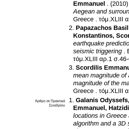
Emmanuel
.
(2010)
Aegean and surroun
Greece
.
Papazachos Basil
Konstantinos
,
Sco
earthquake predicti
seismic triggering
.
τόμ.XLIII αρ.1 
Scordilis Emman
mean magnitude of a
magnitude of the m
Greece
.
Galanis Odyssefs
Άρθρο σε Πρακτικά
Συνεδρίου
Emmanuel
,
Hatzid
locations in Greece
algorithm and a 3D 