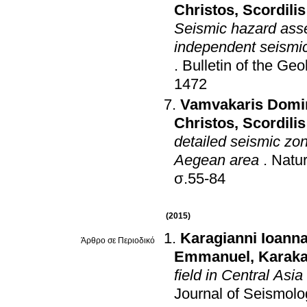
Christos
,
Scordili
Seismic hazard asse
independent seismic
.
Bulletin of the Geo
1472
Vamvakaris Domi
Christos
,
Scordili
detailed seismic zo
Aegean area
.
Natu
σ.55-84
(2015)
Karagianni Ioann
Άρθρο σε Περιοδικό
Emmanuel
,
Karaka
field in Central Asi
Journal of Seismolo