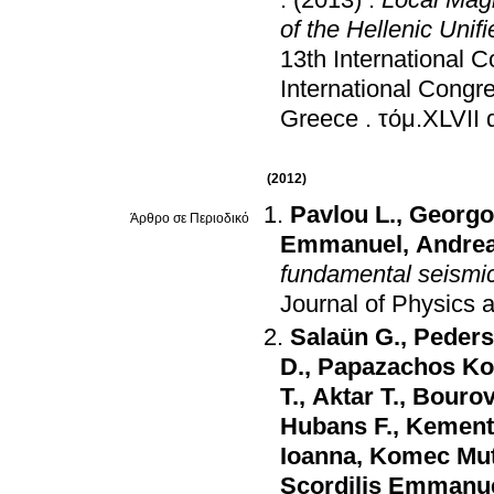
.
(2013)
.
Local Mag
of the Hellenic Uni
13th International 
International Congr
Greece
.
(2012)
Pavlou L.
,
Georgou
Άρθρο σε Περιοδικό
Emmanuel
,
Andrea
fundamental seismic 
Journal of Physics 
Salaün G.
,
Peders
D.
,
Papazachos Ko
T.
,
Aktar T.
,
Bourov
Hubans F.
,
Kement
Ioanna
,
Komec Mut
Scordilis Emmanu