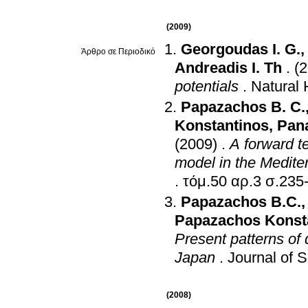
(2009)
Georgoudas I. G.
Άρθρο σε Περιοδικό
Andreadis I. Th
.
(
potentials
.
Natural
Papazachos B. C.
Konstantinos
,
Pana
(2009)
.
A forward t
model in the Medite
.
τόμ.50 αρ.3 σ
Papazachos B.C.
Papazachos Konst
Present patterns of 
Japan
.
Journal of 
(2008)