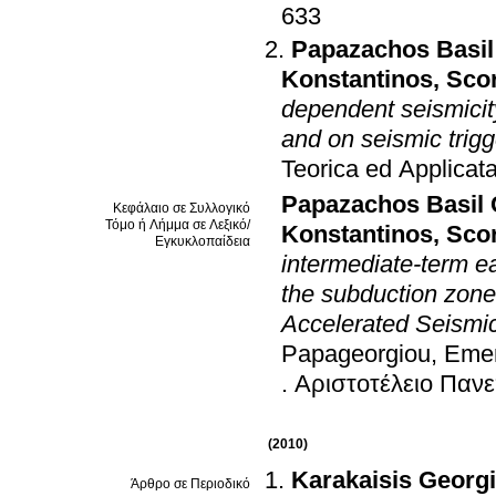
633
Papazachos Basil
Konstantinos
,
Sco
dependent seismicit
and on seismic trig
Teorica ed Applicat
Papazachos Basil 
Κεφάλαιο σε Συλλογικό
Τόμο ή Λήμμα σε Λεξικό/
Konstantinos
,
Sco
Εγκυκλοπαίδεια
intermediate-term e
the subduction zone
Accelerated Seismi
Papageorgiou, Emerit
.
Αριστοτέλειο Παν
(2010)
Karakaisis Georg
Άρθρο σε Περιοδικό