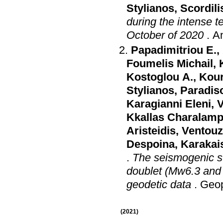
Stylianos
,
Scordil
during the intense t
October of 2020
.
A
Papadimitriou E.
,
Foumelis Michail
,
Kostoglou A.
,
Kour
Stylianos
,
Paradis
Karagianni Eleni
,
V
Kkallas Charalam
Aristeidis
,
Ventouz
Despoina
,
Karakai
.
The seismogenic st
doublet (Mw6.3 and 
geodetic data
.
Geop
(2021)