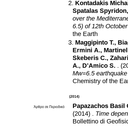
Kontadakis Michai
Spatalas Spyridon
over the Mediterran
6.5) of 12th Octobe
the Earth
Maggipinto T.
,
Bia
Ermini A.
,
Martinel
Skeberis C.
,
Zahari
A.
,
D’Amico S.
.
(2
Mw=6.5 earthquake 
Chemistry of the Ea
(2014)
Papazachos Basil 
Άρθρο σε Περιοδικό
(2014)
.
Time depend
Bollettino di Geofis