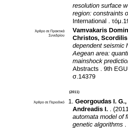
resolution surface
region: constraints 
International
.
Vamvakaris Domin
Άρθρο σε Πρακτικά
Συνεδρίου
Christos
,
Scordili
dependent seismic h
Aegean area: quantif
mainshock predictio
Abstracts
.
9th EGU
σ.14379
(2011)
Georgoudas I. G.
Άρθρο σε Περιοδικό
Andreadis I.
.
(2011
automata model of f
genetic algorithms
.