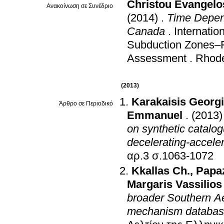
Christou Evangelo
Ανακοίνωση σε Συνέδριο
(2014)
.
Time Depend
Canada
.
Internati
Subduction Zones–F
Assessment
.
Rhode
(2013)
Karakaisis Georg
Άρθρο σε Περιοδικό
Emmanuel
.
(2013)
on synthetic catalog
decelerating-acceler
αρ.3 σ.1063-1072
Kkallas Ch.
,
Papa
Margaris Vassilios
broader Southern Ae
mechanism databa