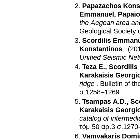
Papazachos Kons
Emmanuel
,
Papaio
the Aegean area and 
Geological Society 
Scordilis Emman
Konstantinos
.
(20
Unified Seismic Ne
Teza E.
,
Scordili
Karakaisis Georgi
ridge
.
Bulletin of t
σ.1258–1269
Tsampas A.D.
,
Sc
Karakaisis Georgi
catalog of intermedi
τόμ.50 αρ.3 σ
Vamvakaris Domi