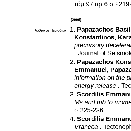
τόμ.97 αρ.6 σ
(2006)
Papazachos Basil
Άρθρο σε Περιοδικό
Konstantinos
,
Kara
precursory decelerat
.
Journal of Seismo
Papazachos Kons
Emmanuel
,
Papaza
information on the p
energy release
.
Tec
Scordilis Emman
Ms and mb to mome
σ.225-236
Scordilis Emman
Vrancea
.
Tectonop