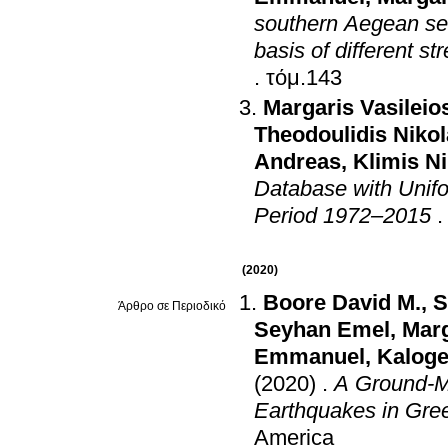
southern Aegean sea
basis of different s
.
τόμ.143
Margaris Vasileio
Theodoulidis Niko
Andreas
,
Klimis N
Database with Unifo
Period 1972–2015
(2020)
Boore David M.
,
S
Άρθρο σε Περιοδικό
Seyhan Emel
,
Marg
Emmanuel
,
Kaloge
(2020)
.
A Ground-Mo
Earthquakes in Gre
America