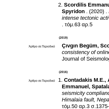
Scordilis Emman
Spyridon
.
(2020)
.
intense tectonic act
.
τόμ.63 αρ.5
(2019)
Çıvgın Begüm
,
Sco
Άρθρο σε Περιοδικό
consistency of onli
Journal of Seismolo
(2016)
Contadakis M.E.
,
Άρθρο σε Περιοδικό
Emmanuel
,
Spatal
seismicity complianc
Himalaia fault, Nepa
τόμ.50 αρ.3 σ