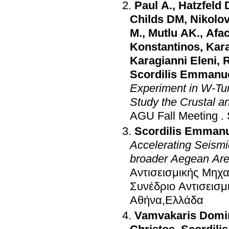
Paul A.
,
Hatzfeld 
Childs DM
,
M.
,
Mutlu AK.
,
Afac
Konstantinos
,
Kara
Karagianni Eleni
,
R
Scordilis Emmanu
Experiment in W-Tu
Study the Crustal a
AGU Fall Meeting
.
Scordilis Emman
Accelerating Seismic
broader Aegean Are
Αντισεισμικής Μηχα
Συνέδριο Αντισεισμ
Αθήνα,Ελλάδα
Vamvakaris Domi