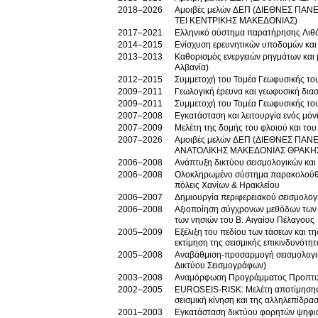
2018–2026
Αμοιβές μελών ΔΕΠ (ΔΙΕΘΝΕΣ ΠΑΝΕΠΙΣΤΗΜΙΟ ΕΛΛΑΔΟΣ/ ΑΤΕΙ ΘΕΣΣΑΛΟΝ
ΤΕΙ ΚΕΝΤΡΙΚΗΣ ΜΑΚΕΔΟΝΙΑΣ)
2017–2021
Ελληνικό σύστημα παρατήρησης Λιθ
2014–2015
Ενίσχυση ερευνητικών υποδομών και
2013–2013
Καθορισμός ενεργειών ρηγμάτων και 
Αλβανία)
2012–2015
Συμμετοχή του Τομέα Γεωφυσικής του 
2009–2011
Γεωλογική έρευνα και γεωφυσική δι
2009–2011
Συμμετοχή του Τομέα Γεωφυσικής του
2007–2008
Εγκατάσταση και λειτουργία ενός μό
2007–2009
Μελέτη της δομής του φλοιού και του
2007–2026
Αμοιβές μελών ΔΕΠ (ΔΙΕΘΝΕΣ ΠΑΝΕΠΙΣΤΗΜΙ
ΑΝΑΤΟΛΙΚΗΣ ΜΑΚΕΔΟΝΙΑΣ ΘΡΑΚΗΣ
2006–2008
Ανάπτυξη δικτύου σεισμολογικών και
2006–2008
Ολοκληρωμένο σύστημα παρακολούθησ
πόλεις Χανίων & Ηρακλείου
2006–2007
Δημιουργία περιφερειακού σεισμολο
2006–2008
Αξιοποίηση σύγχρονων μεθόδων των γ
των νησιών του Β. Αιγαίου Πέλαγους
2005–2009
Εξέλιξη του πεδίου των τάσεων και 
εκτίμηση της σεισμικής επικινδυνότητ
2005–2008
Αναβάθμιση-προσαρμογή σεισμολογικ
Δικτύου Σεισμογράφων)
2003–2008
Αναμόρφωση Προγράμματος Προπτυχ
2002–2005
EUROSEIS-RISK: Μελέτη αποτίμησης 
σεισμική κίνηση και της αλληλεπίδρ
2001–2003
Εγκατάσταση δικτύου φορητών ψηφια