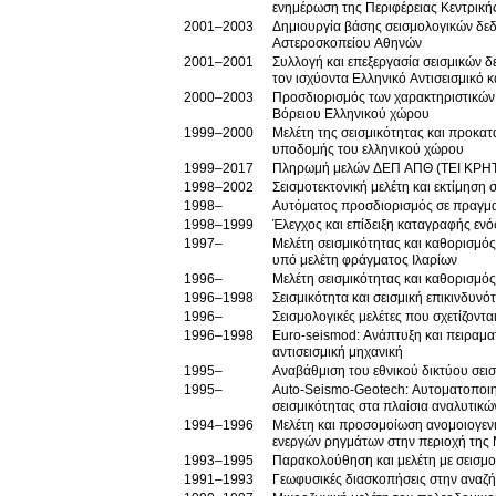
ενημέρωση της Περιφέρειας Κεντρική
2001–2003
Δημιουργία βάσης σεισμολογικών δεδ
Αστεροσκοπείου Αθηνών
2001–2001
Συλλογή και επεξεργασία σεισμικών 
τον ισχύοντα Ελληνικό Αντισεισμικό 
2000–2003
Προσδιορισμός των χαρακτηριστικών 
Βόρειου Ελληνικού χώρου
1999–2000
Μελέτη της σεισμικότητας και προκατ
υποδομής του ελληνικού χώρου
1999–2017
Πληρωμή μελών ΔΕΠ ΑΠΘ (ΤΕΙ ΚΡΗΤ
1998–2002
Σεισμοτεκτονική μελέτη και εκτίμηση 
1998–
Αυτόματος προσδιορισμός σε πραγματ
1998–1999
Έλεγχος και επίδειξη καταγραφής ενό
1997–
Μελέτη σεισμικότητας και καθορισμός
υπό μελέτη φράγματος Ιλαρίων
1996–
Μελέτη σεισμικότητας και καθορισμός
1996–1998
Σεισμικότητα και σεισμική επικινδυν
1996–
Σεισμολογικές μελέτες που σχετίζοντα
1996–1998
Euro-seismod: Ανάπτυξη και πειραμα
αντισεισμική μηχανική
1995–
Αναβάθμιση του εθνικού δικτύου σε
1995–
Auto-Seismo-Geotech: Αυτοματοποιη
σεισμικότητας στα πλαίσια αναλυτικώ
1994–1996
Μελέτη και προσομοίωση ανομοιογενιώ
ενεργών ρηγμάτων στην περιοχή της
1993–1995
Παρακολούθηση και μελέτη με σεισμο
1991–1993
Γεωφυσικές διασκοπήσεις στην αναζ