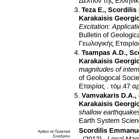
Δελτίον της Ελληνι
Teza E.
,
Scordili
Karakaisis Georgi
Excitation: Applica
Bulletin of Geologic
Γεωλογικής Εταιρία
Tsampas A.D.
,
Sc
Karakaisis Georgi
magnitudes of inte
of Geologocal Socie
Εταιρίας
.
Vamvakaris D.A.
,
Karakaisis Georgi
shallow earthquakes
Earth System Scien
Scordilis Emmanu
Άρθρο σε Πρακτικά
Συνεδρίου