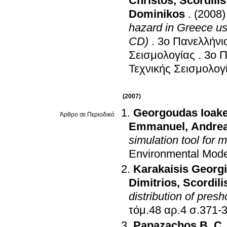
Christos
,
Scordili
Dominikos
.
(2008)
hazard in Greece us
CD)
.
3o Πανελλήνιο
Σεισμολογίας
.
3o Π
Τεχνικής Σεισμολογ
(2007)
Georgoudas Ioak
Άρθρο σε Περιοδικό
Emmanuel
,
Andrea
simulation tool for m
Environmental Mode
Karakaisis Georg
Dimitrios
,
Scordil
distribution of pres
τόμ.48 αρ.4 σ.3
Papazachos B. C.