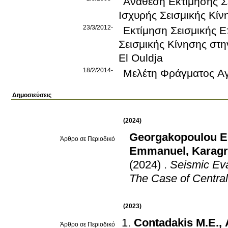
Ανάθεση Εκτίμησης Σε
Ισχυρής Σεισμικής Κίν
23/3/2012-
Εκτίμηση Σεισμικής Ε
Σεισμικής Κίνησης στη
El Ouldja
18/2/2014-
Μελέτη Φράγματος Αγ
Δημοσιεύσεις
(2024)
Georgakopoulou E
Άρθρο σε Περιοδικό
Emmanuel
,
Karagr
(2024)
.
Seismic Ev
The Case of Centra
(2023)
Contadakis M.E.
,
Άρθρο σε Περιοδικό