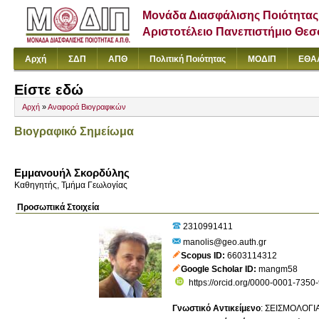
Μονάδα Διασφάλισης Ποιότητας
Αριστοτέλειο Πανεπιστήμιο Θε
Αρχή
ΣΔΠ
ΑΠΘ
Πολιτική Ποιότητας
ΜΟΔΙΠ
ΕΘΑ
Είστε εδώ
Αρχή
»
Αναφορά Βιογραφικών
Βιογραφικό Σημείωμα
Εμμανουήλ Σκορδύλης
Καθηγητής, Τμήμα Γεωλογίας
Προσωπικά Στοιχεία
2310991411
manolis@geo.auth.gr
Scopus ID
6603114312
Google Scholar ID
mangm58
https://orcid.org/0000-0001-7350
Γνωστικό Αντικείμενο
:
ΣΕΙΣΜΟΛΟΓΙ