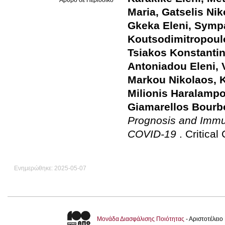
Maria
,
Gatselis Nik
Gkeka Eleni
,
Sympa
Koutsodimitropoul
Tsiakos Konstanti
Antoniadou Eleni
,
Markou Nikolaos
,
Milionis Haralamp
Giamarellos Bourb
Prognosis and Immu
COVID-19
.
Critical
Ενημερώθηκε: 2025-05-07
Μονάδα Διασφάλισης Ποιότητας
- Αριστοτέλει