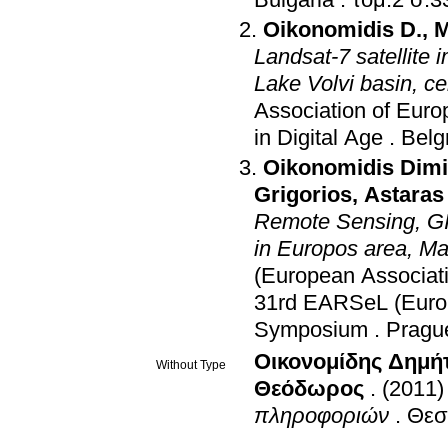
Bulgaria
.
τόμ.2 σ.3
Oikonomidis D.
,
M
Landsat-7 satellite
Lake Volvi basin, c
Association of Eur
in Digital Age
.
Belg
Oikonomidis Dimi
Grigorios
,
Astaras
Remote Sensing, GIS
in Europos area, M
(European Associat
31rd EARSeL (Europ
Symposium
.
Pragu
Οικονομίδης Δημή
Without Type
Θεόδωρος
.
(2011)
πληροφοριών
.
Θεσ