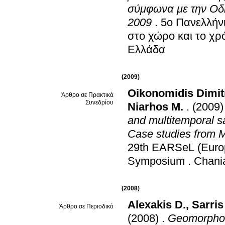
σύμφωνα με την Οδη
2009
.
5ο Πανελλήνι
στο χώρο και το χρ
Ελλάδα
(2009)
Oikonomidis Dimit
Άρθρο σε Πρακτικά
Συνεδρίου
Niarhos M.
.
(2009)
and multitemporal s
Case studies from 
29th EARSeL (Europ
Symposium
.
Chani
(2008)
Alexakis D.
,
Sarris
Άρθρο σε Περιοδικό
(2008)
.
Geomorpholo