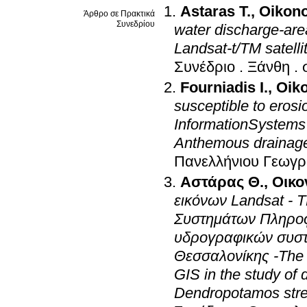
Astaras T.
,
Oikono
Άρθρο σε Πρακτικά
Συνεδρίου
water discharge-are
Landsat-t/TM satell
Συνέδριο
.
Ξάνθη
.
Fourniadis I.
,
Oik
susceptible to eros
InformationSystems
Anthemous drainage
Πανελλήνιου Γεωγρ
Αστάρας Θ.
,
Οικο
εικόνων Landsat - 
Συστημάτων Πληροφο
υδρογραφικών συστ
Θεσσαλονίκης -The
GIS in the study of
Dendropotamos stre