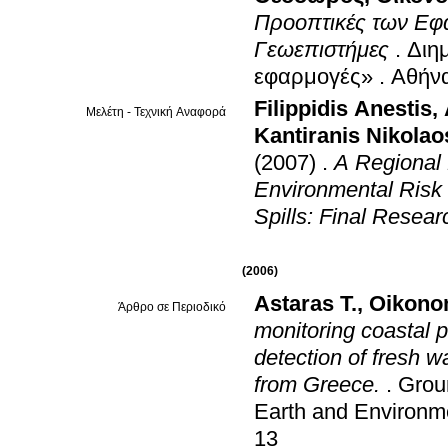
Προοπτικές των Εφ
Γεωεπιστήμες
.
Διη
εφαρμογές»
.
Αθήν
Filippidis Anestis
,
Μελέτη - Τεχνική Αναφορά
Kantiranis Nikolao
(2007)
.
A Regional 
Environmental Risk 
Spills: Final Resea
(2006)
Astaras T.
,
Oikono
Άρθρο σε Περιοδικό
monitoring coastal p
detection of fresh w
from Greece.
.
Grou
Earth and Environm
13