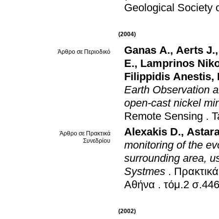
Geological Society 
(2004)
Ganas A.
,
Aerts J.
Άρθρο σε Περιοδικό
E.
,
Lamprinos Niko
Filippidis Anestis
,
Earth Observation a
open-cast nickel mi
Remote Sensing
.
T
Alexakis D.
,
Astara
Άρθρο σε Πρακτικά
Συνεδρίου
monitoring of the ev
surrounding area, 
Systmes
.
Πρακτικά
Αθήνα
.
τόμ.2 σ.44
(2002)