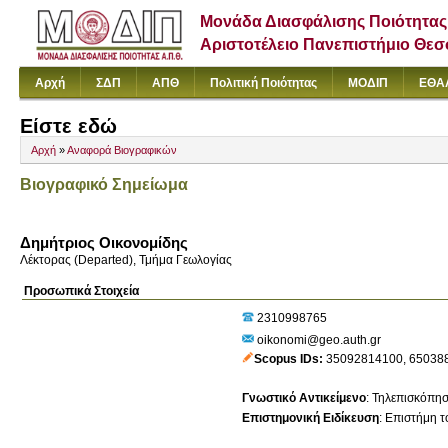
Μονάδα Διασφάλισης Ποιότητας
Αριστοτέλειο Πανεπιστήμιο Θε
Αρχή
ΣΔΠ
ΑΠΘ
Πολιτική Ποιότητας
ΜΟΔΙΠ
ΕΘΑ
Είστε εδώ
Αρχή
»
Αναφορά Βιογραφικών
Βιογραφικό Σημείωμα
Δημήτριος Οικονομίδης
Λέκτορας (Departed), Τμήμα Γεωλογίας
Προσωπικά Στοιχεία
2310998765
oikonomi@geo.auth.gr
Scopus IDs
35092814100
,
65038
Γνωστικό Αντικείμενο
:
Τηλεπισκόπησ
Επιστημονική Ειδίκευση
:
Επιστήμη τ