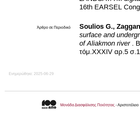
16th EARSEL Cong
Soulios G.
,
Zaggan
Άρθρο σε Περιοδικό
surface and undergr
of Aliakmon river
.
B
τόμ.XXXIV αρ.5 σ.
Ενημερώθηκε: 2025-06-29
Μονάδα Διασφάλισης Ποιότητας
- Αριστοτέλει