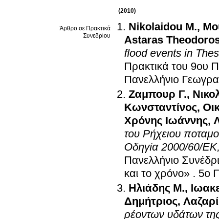
(2010)
Nikolaidou M.
,
Mou
Άρθρο σε Πρακτικά
Συνεδρίου
Astaras Theodoro
flood events in The
Πρακτικά του 9ου 
Πανελλήνιο Γεωγρα
Ζαμπουρ Γ.
,
Νικο
Κωνσταντίνος
,
Οι
Χρόνης Ιωάννης
,
του Ρήχειου ποταμο
Οδηγία 2000/60/ΕΚ,
Πανελλήνιο Συνέδρι
και το χρόνο»
.
5ο 
Ηλιάδης Μ.
,
Ιωακε
Δημήτριος
,
Λαζαρ
ρέοντων υδάτων τη