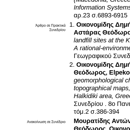
Information System
αρ.23 σ.6893-6915
Οικονομίδης Δημ
Άρθρο σε Πρακτικά
Συνεδρίου
Αστάρας Θεόδωρ
landfill sites at the
A rational-environm
Γεωγραφικού Συνεδ
Οικονομίδης Δημ
Θεόδωρος
,
Elpeko
geomorphological cha
topographical maps,
Halkidiki area, Gre
Συνεδρίου
.
8ο Παν
τόμ.2 σ.386-394
Μουρατίδης Αντών
Ανακοίνωση σε Συνέδριο
Θεόδωρος
,
Οικονο