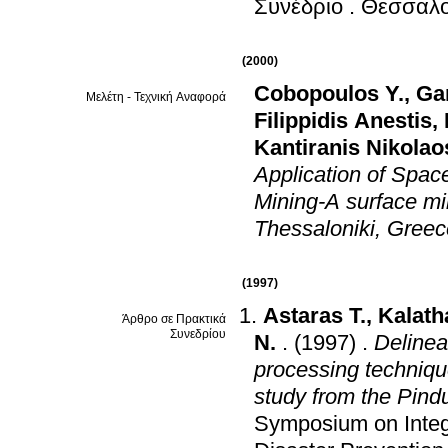
Συνέδριο
.
Θεσσαλο
(2000)
Cobopoulos Y.
,
Ga
Μελέτη - Τεχνική Αναφορά
Filippidis Anestis
,
Kantiranis Nikolao
Application of Spac
Mining-A surface mi
Thessaloniki, Greec
(1997)
Astaras T.
,
Kalath
Άρθρο σε Πρακτικά
Συνεδρίου
N.
.
(1997)
.
Delinea
processing techniq
study from the Pind
Symposium on Integ