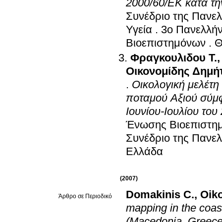
2000/60/ΕΚ κατά τη
Συνέδριο της Πανε
Υγεία
.
3ο Πανελλήν
Βιοεπιστημόνων
.
Θ
Φραγκουλιδου Τ.
Οικονομίδης Δημή
.
Οικολογική μελέτ
ποταμού Αξιού σύμφ
Ιουνίου-Ιουλίου του
Ένωσης Βιοεπιστημ
Συνέδριο της Πανε
Ελλάδα
(2007)
Domakinis C.
,
Oik
Άρθρο σε Περιοδικό
mapping in the coas
(Macedonia, Greece