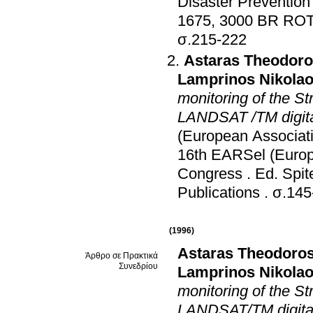
Disaster Prevention
1675, 3000 BR 
σ.215-222
Astaras Theodor
Lamprinos Nikola
monitoring of the St
LANDSAT /TM digit
(European Associat
16th EARSel (Europ
Congress
.
Ed. Spite
Publications
.
σ.145
(1996)
Astaras Theodoro
Άρθρο σε Πρακτικά
Συνεδρίου
Lamprinos Nikola
monitoring of the St
LANDSAT/TM digita