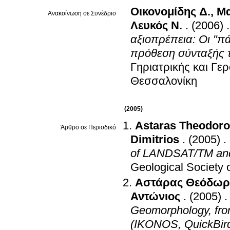
Οικονομίδης Δ.
,
Μα
Ανακοίνωση σε Συνέδριο
Λευκός Ν.
.
(2006)
αξιοπρέπεια: Οι "πά
πρόθεση σύνταξής τ
Γηριατρικής και Γε
Θεσσαλονίκη
(2005)
Astaras Theodor
Άρθρο σε Περιοδικό
Dimitrios
.
(2005)
.
of LANDSAT/TM and
Geological Society 
Αστάρας Θεόδωρ
Αντώνιος
.
(2005)
Geomorphology, from 
(IKONOS, QuickBird