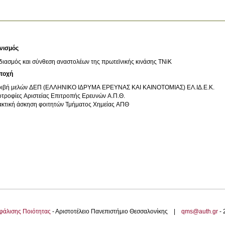
νισμός
διασμός και σύνθεση αναστολέων της πρωτεϊνικής κινάσης ΤΝiΚ
τοχή
ιβή μελών ΔΕΠ (ΕΛΛΗΝΙΚΟ ΙΔΡΥΜΑ ΕΡΕΥΝΑΣ ΚΑΙ ΚΑΙΝΟΤΟΜΙΑΣ) ΕΛ.ΙΔ.Ε.Κ.
τροφίες Αριστείας Επιτροπής Ερευνών Α.Π.Θ.
κτική άσκηση φοιτητών Τμήματος Χημείας ΑΠΘ
φάλισης Ποιότητας
- Αριστοτέλειο Πανεπιστήμιο Θεσσαλονίκης |
qms@auth.gr
-