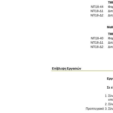
ΤΜ
ΝΠ18-44
Φαρ
ΝΠ18-Δ1
Διπ
ΝΠ18-Δ2
Διπ
Μαθ
ΤΜ
ΝΠ18-40
Φαρ
ΝΠ18-Δ1
Διπ
ΝΠ18-Δ2
Διπ
Επίβλεψη Εργασιών
Εργ
Σε ε
Σύν
υπ
Σύν
Προπτυχιακό
Σύν