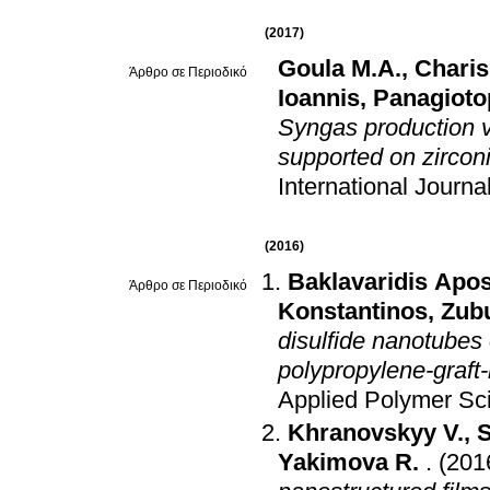
(2017)
Goula M.A.
,
Charis
Άρθρο σε Περιοδικό
Ioannis
,
Panagioto
Syngas production vi
supported on zircon
International Journ
(2016)
Baklavaridis Apos
Άρθρο σε Περιοδικό
Konstantinos
,
Zubu
disulfide nanotubes
polypropylene-graft
Applied Polymer Sc
Khranovskyy V.
,
Yakimova R.
.
(201