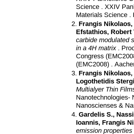
Science
.
XXIV Panh
Materials Science
.
Frangis Nikolaos
Efstathios
,
Robert 
carbide modulated st
in a 4H matrix
.
Proc
Congress (EMC200
(EMC2008)
.
Aache
Frangis Nikolaos
Logothetidis Sterg
Multialyer Thin Film
Nanotechnologies-
Nanoscienses & Na
Gardelis S.
,
Nassi
Ioannis
,
Frangis N
emission properties o