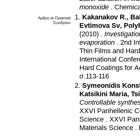
monoxide
.
Chemical
Kakanakov R.
,
Ba
Άρθρο σε Πρακτικά
Συνεδρίου
Evtimova Sv
,
Poly
(2010)
.
Investigati
evaporation
.
2nd In
Thin Films and Hard
International Confe
Hard Coatings for A
σ.113-116
Symeonidis Konst
Katsikini Maria
,
Ts
Controllable synthes
XXVI Panhellenic Co
Science
.
XXVI Panh
Materials Science
.