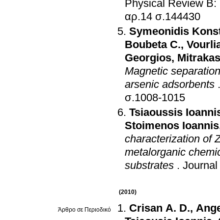
Physical Review B:
αρ.14 σ.144430
Symeonidis Konst
Boubeta C.
,
Vourli
Georgios
,
Mitraka
Magnetic separation
arsenic adsorbents
σ.1008-1015
Tsiaoussis Ioanni
Stoimenos Ioannis
characterization of
metalorganic chemic
substrates
.
Journal
(2010)
Crisan A. D.
,
Ange
Άρθρο σε Περιοδικό