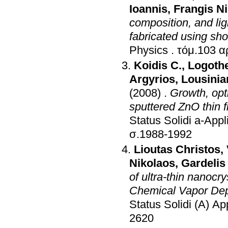
Ioannis
,
Frangis N
composition, and ligh
fabricated using sho
Physics
.
τόμ.103 α
Koidis C.
,
Logothe
Argyrios
,
Lousinia
(2008)
.
Growth, opt
sputtered ZnO thin 
Status Solidi a-Appl
σ.1988-1992
Lioutas Christos
,
Nikolaos
,
Gardelis
of ultra-thin nanocr
Chemical Vapor Depos
Status Solidi (A) Ap
2620