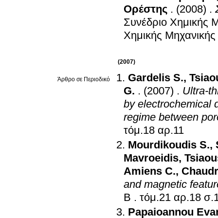
Ορέστης
.
(2008)
.
Συνέδριο Χημικής 
Χημικής Μηχανικής
(2007)
Gardelis S.
,
Tsiao
Άρθρο σε Περιοδικό
G.
.
(2007)
.
Ultra-t
by electrochemical di
regime between poro
τόμ.18 αρ.11
Mourdikoudis S.
,
Mavroeidis
,
Tsiaou
Amiens C.
,
Chaudr
and magnetic featur
B
.
τόμ.2
Papaioannou Eva