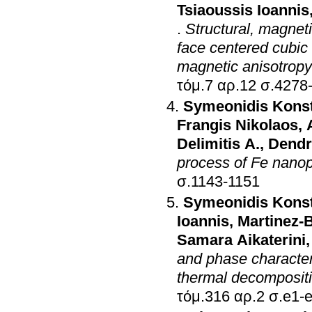
Tsiaoussis Ioannis
.
Structural, magneti
face centered cubic
magnetic anisotropy
τόμ.7 αρ.12 σ
Symeonidis Konst
Frangis Nikolaos
,
Delimitis A.
,
Dendr
process of Fe nanop
σ.1143-1151
Symeonidis Konst
Ioannis
,
Martinez-
Samara Aikaterini
and phase character
thermal decomposit
τόμ.316 αρ.2 σ.e