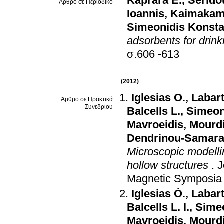
Kaprara E.
,
Serido
Άρθρο σε Περιοδικό
Ioannis
,
Kaimakam
Simeonidis Konsta
adsorbents for drink
σ.606 -613
(2012)
Iglesias O.
,
Labart
Άρθρο σε Πρακτικά
Συνεδρίου
Balcells L.
,
Simeon
Mavroeidis
,
Mourdi
Dendrinou-Samara 
Microscopic modellin
hollow structures
.
J
Magnetic Symposia
Iglesias Ò.
,
Labart
Balcells L. l.
,
Simeo
Mavroeidis
,
Mourdi