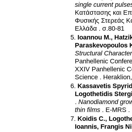
single current pulse
Κατάστασης και Επ
Φυσικής Στερεάς Κ
Ελλάδα
.
σ.80-81
Ioannou M.
,
Hatzi
Paraskevopoulos 
Structural Characte
Panhellenic Confere
XXIV Panhellenic Co
Science
.
Heraklion
Kassavetis Spyri
Logothetidis Sterg
.
Nanodiamond growt
thin films
.
E-MRS
.
Koidis C.
,
Logothe
Ioannis
,
Frangis N