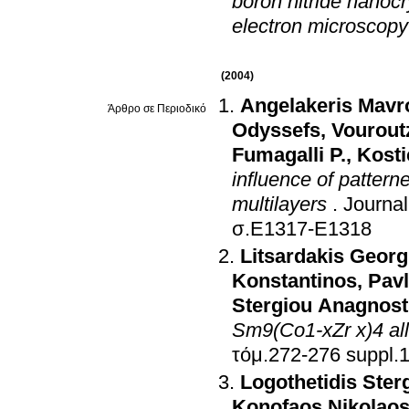
boron nitride nanocr
electron microscopy
(2004)
Angelakeris Mavr
Άρθρο σε Περιοδικό
Odyssefs
,
Vourout
Fumagalli P.
,
Kostic
influence of patter
multilayers
.
Journal
σ.E1317-E1318
Litsardakis Georg
Konstantinos
,
Pavl
Stergiou Anagnost
Sm9(Co1-xZr x)4 al
Logothetidis Ster
Konofaos Nikolao