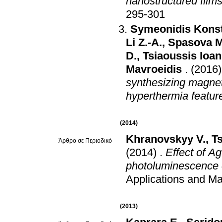
nanostructured film
295-301
Symeonidis Konst
Li Z.-A.
,
Spasova M
D.
,
Tsiaoussis Ioan
Mavroeidis
.
(2016)
synthesizing magnet
hyperthermia featur
(2014)
Khranovskyy V.
,
Ts
Άρθρο σε Περιοδικό
(2014)
.
Effect of A
photoluminescence 
Applications and Ma
(2013)