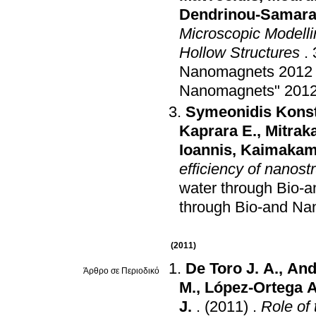
Dendrinou-Samara 
Microscopic Modelli
Hollow Structures
.
Nanomagnets 2012
Nanomagnets" 201
Symeonidis Konst
Kaprara E.
,
Mitrak
Ioannis
,
Kaimakam
efficiency of nanost
water through Bio-
through Bio-and Na
(2011)
De Toro J. A.
,
Andr
Άρθρο σε Περιοδικό
M.
,
López-Ortega A
J.
.
(2011)
.
Role of 