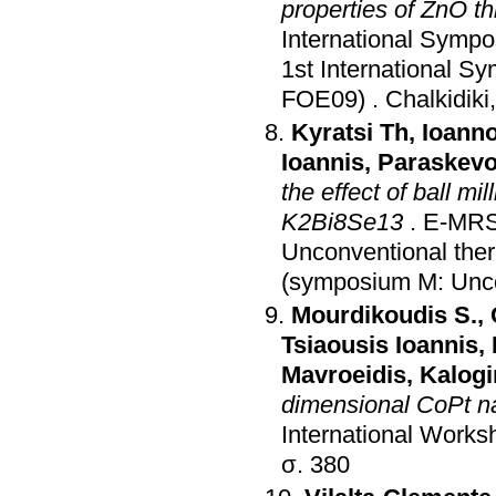
properties of ZnO th
International Sympo
1st International S
FOE09)
.
Chalkidiki
Kyratsi Th
,
Ioann
Ioannis
,
Paraskevo
the effect of ball mi
K2Bi8Se13
.
E-MRS 
Unconventional ther
(symposium M: Unco
Mourdikoudis S.
,
Tsiaousis Ioannis
,
Mavroeidis
,
Kalogi
dimensional CoPt na
International Works
σ. 380