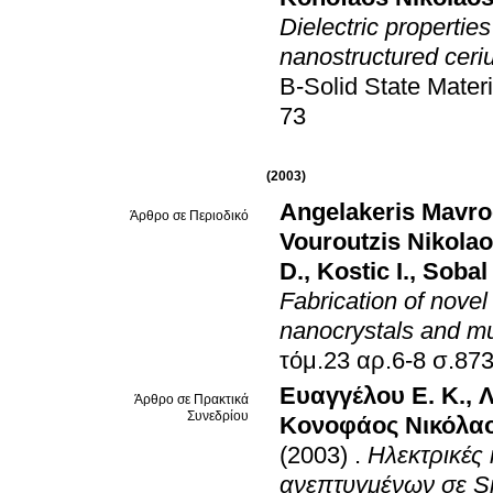
Dielectric propertie
nanostructured ceri
B-Solid State Mater
73
(2003)
Angelakeris Mavro
Άρθρο σε Περιοδικό
Vouroutzis Nikola
D.
,
Kostic I.
,
Sobal
Fabrication of novel
nanocrystals and mu
τόμ.23 αρ.6-
Ευαγγέλου Ε. Κ.
,
Λ
Άρθρο σε Πρακτικά
Συνεδρίου
Κονοφάος Νικόλα
(2003)
.
Ηλεκτρικές 
ανεπτυγμένων σε Si