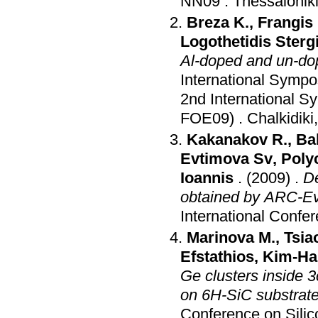
NN09
.
Thessalonik
Breza K.
,
Frangis
Logothetidis Sterg
Al-doped and un-dop
International Sympo
2nd International S
FOE09)
.
Chalkidiki
Kakanakov R.
,
Ba
Evtimova Sv
,
Poly
Ioannis
.
(2009)
.
De
obtained by ARC-Ev
International Con
Marinova M.
,
Tsia
Efstathios
,
Kim-Ha
Ge clusters inside 
on 6H-SiC substrat
Conference on Silic