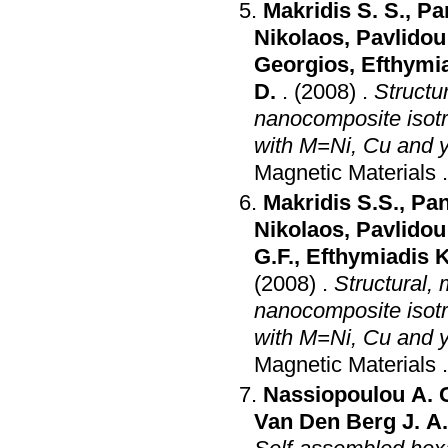
Makridis S. S.
,
Pa
Nikolaos
,
Pavlidou
Georgios
,
Efthymi
D.
.
(2008)
.
Structu
nanocomposite isot
with M=Ni, Cu and 
Magnetic Materials
Makridis S.S.
,
Pan
Nikolaos
,
Pavlidou
G.F.
,
Efthymiadis 
(2008)
.
Structural, 
nanocomposite isot
with M=Ni, Cu and 
Magnetic Materials
Nassiopoulou A. 
Van Den Berg J. A.