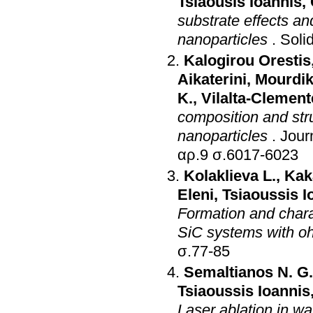
Tsiaousis Ioannis
,
substrate effects a
nanoparticles
.
Soli
Kalogirou Orestis
Aikaterini
,
Mourdik
K.
,
Vilalta-Clement
composition and str
nanoparticles
.
Jour
αρ.9 σ.6017-6023
Kolaklieva L.
,
Kak
Eleni
,
Tsiaoussis I
Formation and chara
SiC systems with o
σ.77-85
Semaltianos N. G.
Tsiaoussis Ioannis
Laser ablation in wa