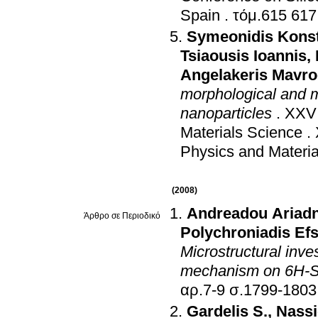
Spain
.
Symeonidis Konst
Tsiaousis Ioannis
,
Angelakeris Mavro
morphological and 
nanoparticles
.
XXV 
Materials Science
.
Physics and Materia
(2008)
Andreadou Ariadn
Άρθρο σε Περιοδικό
Polychroniadis Efs
Microstructural inv
mechanism on 6H-S
αρ.7-9 σ.1799-1803
Gardelis S.
,
Nassi