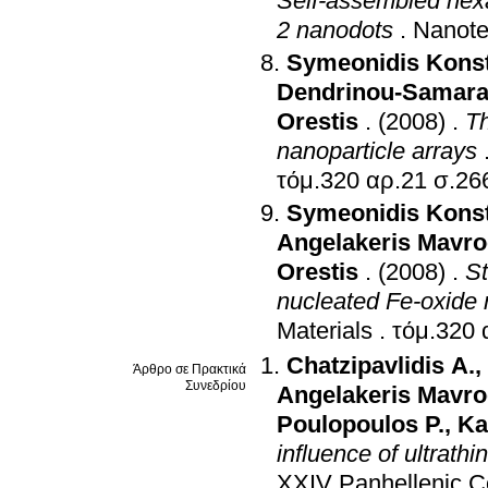
Self-assembled hexa
2 nanodots
.
Nanote
Symeonidis Konst
Dendrinou-Samara 
Orestis
.
(2008)
.
Th
nanoparticle arrays
τόμ.320 αρ
Symeonidis Konst
Angelakeris Mavro
Orestis
.
(2008)
.
St
nucleated Fe-oxide 
Materials
.
Chatzipavlidis A.
,
Άρθρο σε Πρακτικά
Συνεδρίου
Angelakeris Mavro
Poulopoulos P.
,
Ka
influence of ultrath
XXIV Panhellenic Co