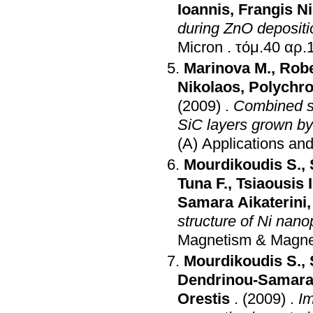
Ioannis
,
Frangis N
during ZnO depositio
Micron
.
Marinova M.
,
Robe
Nikolaos
,
Polychro
(2009)
.
Combined str
SiC layers grown by
(A) Applications an
Mourdikoudis S.
,
Tuna F.
,
Tsiaousis 
Samara Aikaterini
structure of Ni nano
Magnetism & Magnet
Mourdikoudis S.
,
Dendrinou-Samara 
Orestis
.
(2009)
.
Im