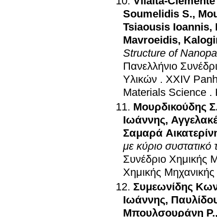
Vilalta-Clemente
Soumelidis S.
,
Mou
Tsiaousis Ioannis
,
Mavroeidis
,
Kalogi
Structure of Nanopa
Πανελλήνιο Συνέδρ
Υλικών
.
XXIV Panhe
Materials Science
.
Μουρδικούδης Σ
Ιωάννης
,
Αγγελακ
Σαμαρά Αικατερίν
με κύριο συστατικό 
Συνέδριο Χημικής 
Χημικής Μηχανικής
Συμεωνίδης Κων
Ιωάννης
,
Παυλίδο
Μπουλσουράνη Ρ.