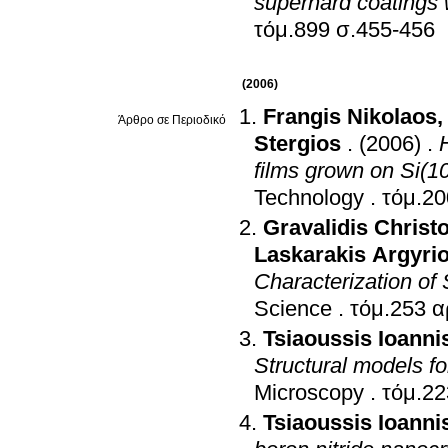
superhard coatings
τόμ.899 σ.455-456
(2006)
Frangis Nikolaos
Άρθρο σε Περιοδικό
Stergios
.
(2006)
.
films grown on Si(1
Technology
.
Gravalidis Christ
Laskarakis Argyri
Characterization of 
Science
.
Tsiaoussis Ioanni
Structural models for
Microscopy
.
Tsiaoussis Ioanni