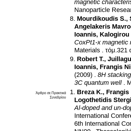
magnetic characteri
Nanoparticle Resea
Mourdikoudis S.
,
Angelakeris Mavro
Ioannis
,
Kalogirou
CoxPt1-x magnetic 
Materials
.
Robert T.
,
Juillagu
Ioannis
,
Frangis N
(2009)
.
8H stacking 
3C quantum well
.
M
Breza K.
,
Frangis
Άρθρο σε Πρακτικά
Συνεδρίου
Logothetidis Sterg
Al-doped and un-dop
International Conf
6th International 