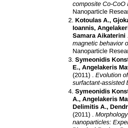
composite Co-CoO na
Nanoparticle Resea
Kotoulas A.
,
Gjok
Ioannis
,
Angelaker
Samara Aikaterini
magnetic behavior of
Nanoparticle Resea
Symeonidis Konst
E.
,
Angelakeris Ma
(2011)
.
Evolution o
surfactant-assisted b
Symeonidis Konst
A.
,
Angelakeris Ma
Delimitis A.
,
Dendr
(2011)
.
Morphology
nanoparticles: Expe