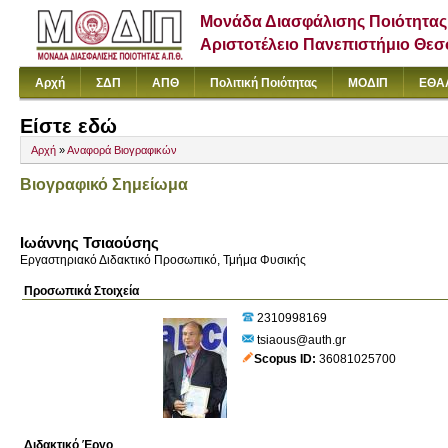
Μονάδα Διασφάλισης Ποιότητας
Αριστοτέλειο Πανεπιστήμιο Θε
Αρχή
ΣΔΠ
ΑΠΘ
Πολιτική Ποιότητας
ΜΟΔΙΠ
ΕΘΑ
Είστε εδώ
Αρχή
»
Αναφορά Βιογραφικών
Βιογραφικό Σημείωμα
Ιωάννης Τσιαούσης
Εργαστηριακό Διδακτικό Προσωπικό, Τμήμα Φυσικής
Προσωπικά Στοιχεία
2310998169
tsiaous@auth.gr
Scopus ID
36081025700
Διδακτικό Έργο