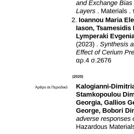
and Exchange Bias o
Layers
.
Materials
.
Ioannou Maria Ele
Iason
,
Tsamesidis 
Lymperaki Evgeni
(2023)
.
Synthesis a
Effect of Cerium Pre
αρ.4 σ.2676
(2020)
Kalogianni-Dimitri
Άρθρο σε Περιοδικό
Stamkopoulou Dim
Georgia
,
Gallios G
George
,
Bobori Di
adverse responses o
Hazardous Material