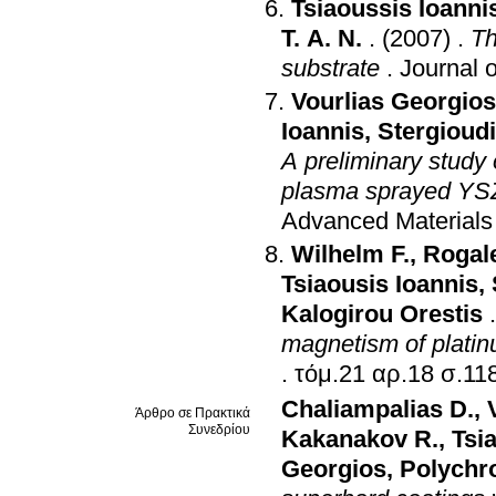
Tsiaoussis Ioanni
T. A. N.
.
(2007)
.
Th
substrate
.
Journal 
Vourlias Georgios
Ioannis
,
Stergioud
A preliminary study 
plasma sprayed YSZ
Advanced Materials
Wilhelm F.
,
Rogal
Tsiaousis Ioannis
,
Kalogirou Orestis
magnetism of platin
.
τόμ.21 αρ.
Chaliampalias D.
,
Άρθρο σε Πρακτικά
Συνεδρίου
Kakanakov R.
,
Tsi
Georgios
,
Polychro