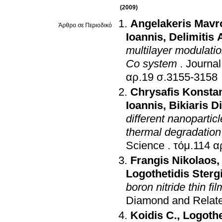
(2009)
Angelakeris Mavr
Άρθρο σε Περιοδικό
Ioannis
,
Delimitis 
multilayer modulatio
Co system
.
Journal
αρ.19 σ.3155-3158
Chrysafis Konsta
Ioannis
,
Bikiaris D
different nanopartic
thermal degradati
Science
.
Frangis Nikolaos
Logothetidis Sterg
boron nitride thin f
Diamond and Relate
Koidis C.
,
Logothe