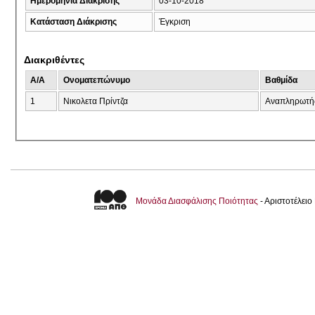
Ημερομηνία Διάκρισης
03-10-2018
Κατάσταση Διάκρισης
Έγκριση
Διακριθέντες
A/A
Ονοματεπώνυμο
Βαθμίδα
1
Νικολετα Πρίντζα
Αναπληρωτή
Μονάδα Διασφάλισης Ποιότητας
- Αριστοτέλει