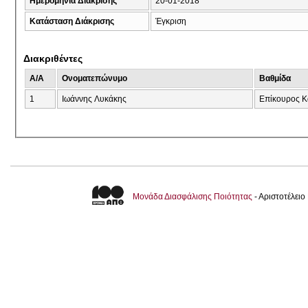
Ημερομηνία Διάκρισης
20-01-2018
Κατάσταση Διάκρισης
Έγκριση
Διακριθέντες
A/A
Ονοματεπώνυμο
Βαθμίδα
1
Ιωάννης Λυκάκης
Eπίκουρος Κ
Μονάδα Διασφάλισης Ποιότητας
- Αριστοτέλει