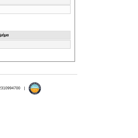
Τμήμα
 2310994700 |