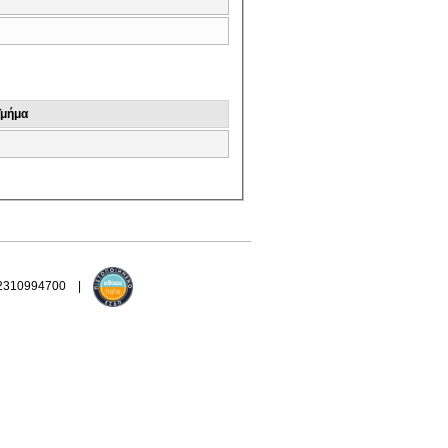
Τμήμα
 2310994700 |