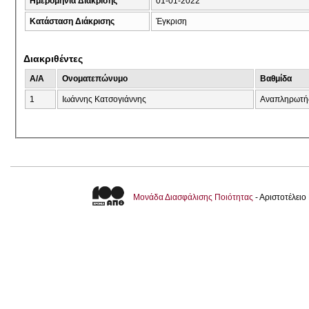
Ημερομηνία Διάκρισης
01-01-2022
Κατάσταση Διάκρισης
Έγκριση
Διακριθέντες
A/A
Ονοματεπώνυμο
Βαθμίδα
1
Ιωάννης Κατσογιάννης
Αναπληρωτή
Μονάδα Διασφάλισης Ποιότητας
- Αριστοτέλει