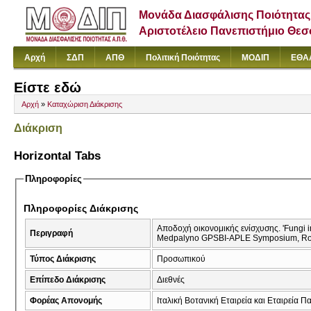
Μονάδα Διασφάλισης Ποιότητας
Αριστοτέλειο Πανεπιστήμιο Θε
Αρχή
ΣΔΠ
ΑΠΘ
Πολιτική Ποιότητας
ΜΟΔΙΠ
ΕΘΑ
Είστε εδώ
Αρχή
»
Καταχώριση Διάκρισης
Διάκριση
Horizontal Tabs
Πληροφορίες
Πληροφορίες Διάκρισης
Αποδοχή οικονομικής ενίσχυσης. 'Fungi in
Περιγραφή
Medpalyno GPSBI-APLE Symposium, Rom
Τύπος Διάκρισης
Προσωπικού
Επίπεδο Διάκρισης
Διεθνές
Φορέας Απονομής
Ιταλική Βοτανική Εταιρεία και Εταιρεία 