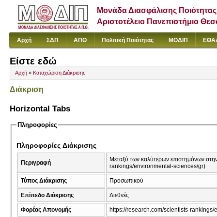
Μονάδα Διασφάλισης Ποιότητας
Αριστοτέλειο Πανεπιστήμιο Θε
Αρχή
ΣΔΠ
ΑΠΘ
Πολιτική Ποιότητας
ΜΟΔΙΠ
ΕΘΑ
Είστε εδώ
Αρχή
»
Καταχώριση Διάκρισης
Διάκριση
Horizontal Tabs
Πληροφορίες
Πληροφορίες Διάκρισης
Μεταξύ των καλύτερων επιστημόνων στην Ε
Περιγραφή
rankings/environmental-sciences/gr)
Τύπος Διάκρισης
Προσωπικού
Επίπεδο Διάκρισης
Διεθνές
Φορέας Απονομής
https://research.com/scientists-rankings