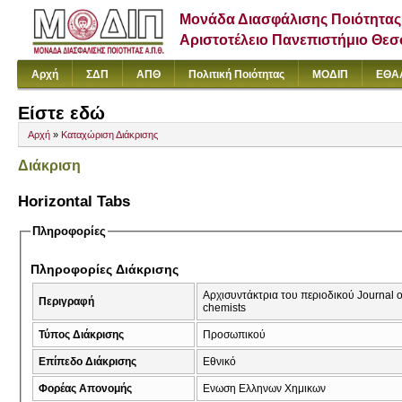
Μονάδα Διασφάλισης Ποιότητας
Αριστοτέλειο Πανεπιστήμιο Θε
Αρχή
ΣΔΠ
ΑΠΘ
Πολιτική Ποιότητας
ΜΟΔΙΠ
ΕΘΑ
Είστε εδώ
Αρχή
»
Καταχώριση Διάκρισης
Διάκριση
Horizontal Tabs
Πληροφορίες
Πληροφορίες Διάκρισης
Αρχισυντάκτρια του περιοδικού Journal of 
Περιγραφή
chemists
Τύπος Διάκρισης
Προσωπικού
Επίπεδο Διάκρισης
Εθνικό
Φορέας Απονομής
Eνωση Ελληνων Χημικων