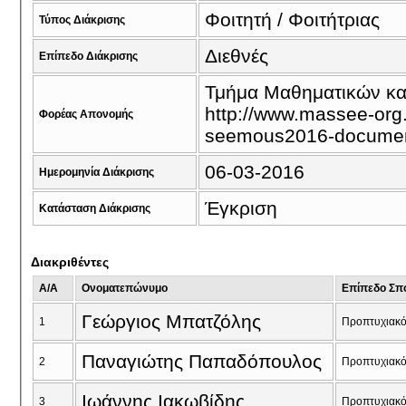
Φοιτητή / Φοιτήτριας
Τύπος Διάκρισης
Διεθνές
Επίπεδο Διάκρισης
Τμήμα Μαθηματικών και
http://www.massee-org.
Φορέας Απονομής
seemous2016-docume
06-03-2016
Ημερομηνία Διάκρισης
Έγκριση
Κατάσταση Διάκρισης
Διακριθέντες
A/A
Ονοματεπώνυμο
Επίπεδο Σπ
Γεώργιος Μπατζόλης
1
Προπτυχιακ
Παναγιώτης Παπαδόπουλος
2
Προπτυχιακ
Ιωάννης Ιακωβίδης
3
Προπτυχιακ