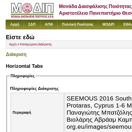
Μονάδα Διασφάλισης Ποιότητας
Αριστοτέλειο Πανεπιστήμιο Θε
Αρχή
ΣΔΠ
ΑΠΘ
Πολιτική Ποιότητας
ΜΟΔΙΠ
ΕΘΑ
Είστε εδώ
Αρχή
»
Καταχώριση Διάκρισης
Διάκριση
Horizontal Tabs
Πληροφορίες
Πληροφορίες Διάκρισης
SEEMOUS 2016 South Eastern Euro
Protaras, Cyprus 1-6 March 2016 Ασημένια μετάλλια Παπαδόπουλος
Παναγιώτης Μπατζόλης Γεώργι
Περιγραφή
Βιολάρης Αβράαμ Καμπάνης Γεώργι
org.eu/images/seemou