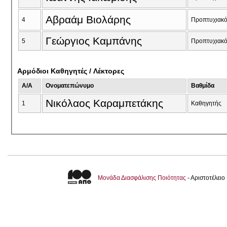
Αβραάμ Βιολάρης
4
Προπτυχιακ
Γεώργιος Καμπάνης
5
Προπτυχιακ
Αρμόδιοι Καθηγητές / Λέκτορες
A/A
Ονοματεπώνυμο
Βαθμίδα
Νικόλαος Καραμπετάκης
1
Καθηγητής
Μονάδα Διασφάλισης Ποιότητας
- Αριστοτέλει