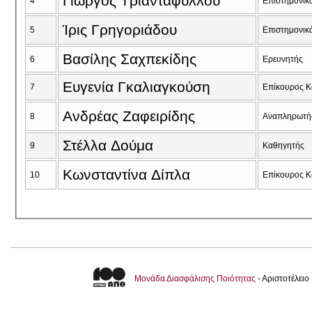
Γιώργος Τριανταφύλλου
4
Επιστημονικ
Ίρις Γρηγοριάδου
5
Επιστημονικ
Βασίλης Σαχπεκίδης
6
Ερευνητής
Ευγενία Γκαλιαγκούση
7
Eπίκουρος Κ
Ανδρέας Zαφειρίδης
8
Αναπληρωτή
Στέλλα Δούμα
9
Καθηγητής
Κωνσταντίνα Δίπλα
10
Eπίκουρος Κ
Μονάδα Διασφάλισης Ποιότητας
- Αριστοτέλει