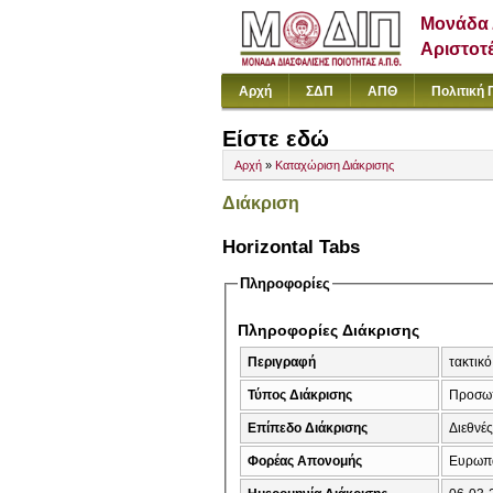
Μονάδα 
Αριστοτ
Αρχή
ΣΔΠ
ΑΠΘ
Πολιτική 
Είστε εδώ
Αρχή
»
Καταχώριση Διάκρισης
Διάκριση
Horizontal Tabs
Πληροφορίες
Πληροφορίες Διάκρισης
Περιγραφή
τακτικ
Τύπος Διάκρισης
Προσω
Επίπεδο Διάκρισης
Διεθνέ
Φορέας Απονομής
Eυρωπα