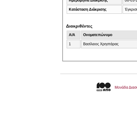
Ημερομηνία Διάκρισης
06-03-
Κατάσταση Διάκρισης
Έγκρισ
Διακριθέντες
A/A
Ονοματεπώνυμο
1
Βασίλειος Χρηστάρας
Μονάδα Διασ