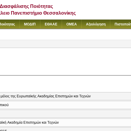
Διασφάλισης Ποιότητας
έλειο Πανεπιστήμιο Θεσσαλονίκης
Ποιότητας
ΜΟΔΙΠ
ΕΘΑΑΕ
ΟΜΕΑ
Αξιολόγηση
Πιστοποί
ό μέλος της Eυρωπαϊκής Aκαδημίας Eπιστημών και Tεχνών
πικού
ς
ϊκή Aκαδημία Eπιστημών και Tεχνών