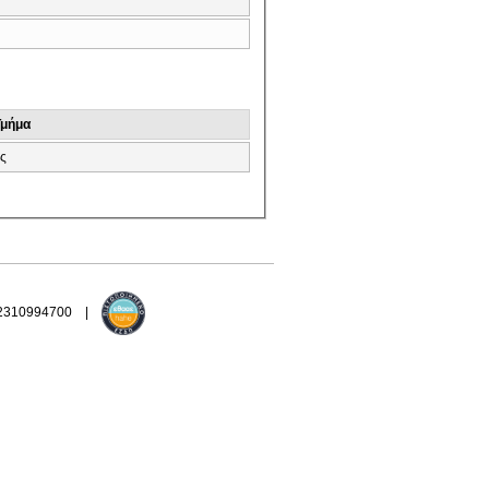
Τμήμα
ς
 2310994700 |