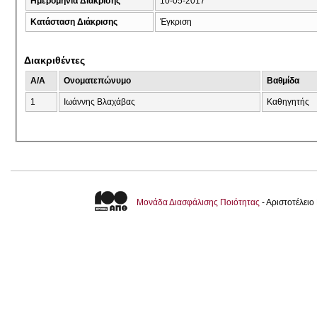
Ημερομηνία Διάκρισης
10-05-2017
Κατάσταση Διάκρισης
Έγκριση
Διακριθέντες
A/A
Ονοματεπώνυμο
Βαθμίδα
1
Ιωάννης Βλαχάβας
Καθηγητής
Μονάδα Διασφάλισης Ποιότητας
- Αριστοτέλει