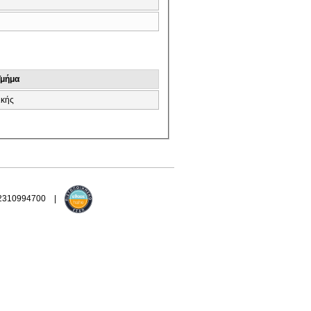
Τμήμα
ικής
 2310994700 |