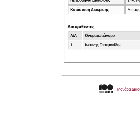
Ημερομηνία Διάκρισης
14-09-
Κατάσταση Διάκρισης
Μεταφο
Διακριθέντες
A/A
Ονοματεπώνυμο
1
Ιωάννης Τσακμακίδης
Μονάδα Διασ