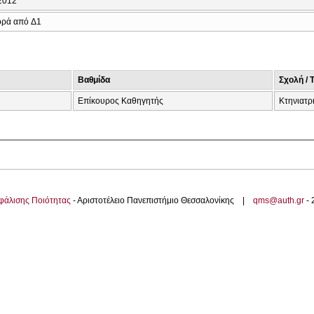
2012
ρά από Δ1
Βαθμίδα
Σχολή / 
Eπίκουρος Καθηγητής
Κτηνιατρ
φάλισης Ποιότητας
- Αριστοτέλειο Πανεπιστήμιο Θεσσαλονίκης |
qms@auth.gr
-