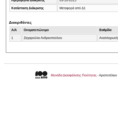
Ημερομηνία Διάκρισης
03-10-2015
Κατάσταση Διάκρισης
Μεταφορά από Δ1
Διακριθέντες
A/A
Ονοματεπώνυμο
Βαθμίδα
1
Ζαχαρούλα Ανδρεοπούλου
Αναπληρωτή
Μονάδα Διασφάλισης Ποιότητας
- Αριστοτέλει