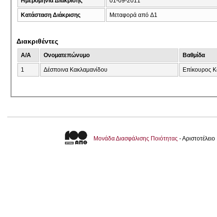
Ημερομηνία Διάκρισης
01-09-2011
Κατάσταση Διάκρισης
Μεταφορά από Δ1
Διακριθέντες
A/A
Ονοματεπώνυμο
Βαθμίδα
1
Δέσποινα Κακλαμανίδου
Eπίκουρος Κ
Μονάδα Διασφάλισης Ποιότητας
- Αριστοτέλει