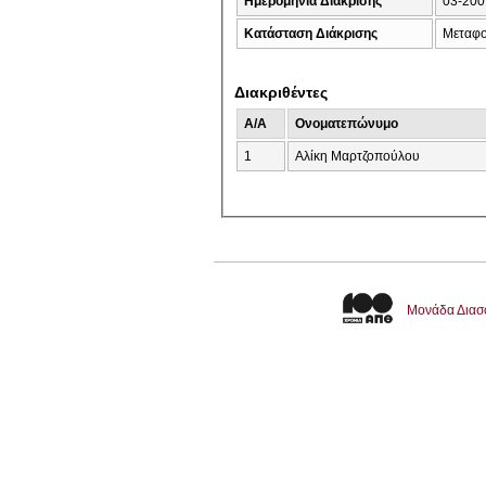
Ημερομηνία Διάκρισης
03-200
Κατάσταση Διάκρισης
Μεταφο
Διακριθέντες
A/A
Ονοματεπώνυμο
1
Αλίκη Μαρτζοπούλου
Μονάδα Διασ