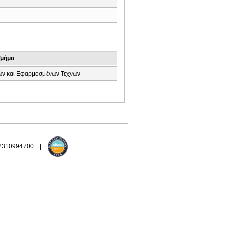
Τμήμα
ών και Εφαρμοσμένων Τεχνών
 2310994700 |