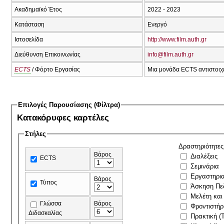
Ακαδημαϊκό Έτος
2022 - 2023
Κατάσταση
Ενεργό
Ιστοσελίδα
http://www.film.auth.gr
Διεύθυνση Επικοινωνίας
info@film.auth.gr
ECTS
/ Φόρτο Εργασίας
Μια μονάδα ECTS αντιστοιχε
Επιλογές Παρουσίασης (Φίλτρα)
Κατακόρυφες καρτέλες
Στήλες
Δραστηριότητες
Βάρος
Διαλέξεις
ECTS
Σεμινάρια
Εργαστηρι
Βάρος
Τύπος
Άσκηση Πε
Μελέτη και
Γλώσσα
Βάρος
Φροντιστήρ
Διδασκαλίας
Πρακτική (