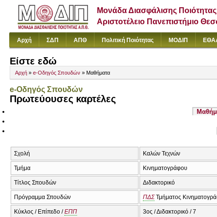
Μονάδα Διασφάλισης Ποιότητας
Αριστοτέλειο Πανεπιστήμιο Θε
Αρχή
ΣΔΠ
ΑΠΘ
Πολιτική Ποιότητας
ΜΟΔΙΠ
ΕΘΑ
Είστε εδώ
Αρχή
»
e-Οδηγός Σπουδών
» Μαθήματα
e-Οδηγός Σπουδών
Πρωτεύουσες καρτέλες
Μαθήμ
Σχολή
Καλών Τεχνών
Τμήμα
Κινηματογράφου
Τίτλος Σπουδών
Διδακτορικό
Πρόγραμμα Σπουδών
ΠΔΣ
Τμήματος Κινηματογρά
Κύκλος / Επίπεδο /
ΕΠΠ
3ος / Διδακτορικό / 7