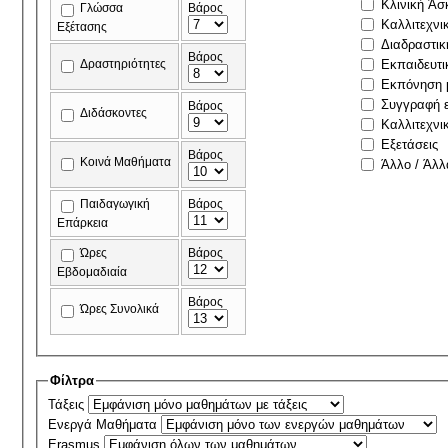
Κλινική Άσ
Γλώσσα
Βάρος
Καλλιτεχνι
Εξέτασης
Διαδραστικ
Βάρος
Δραστηριότητες
Εκπαιδευτι
Εκπόνηση μ
Συγγραφή ε
Βάρος
Διδάσκοντες
Καλλιτεχνι
Εξετάσεις
Βάρος
Κοινά Μαθήματα
Άλλο / Άλλ
Παιδαγωγική
Βάρος
Επάρκεια
Ώρες
Βάρος
Εβδομαδιαία
Βάρος
Ώρες Συνολικά
Φίλτρα
Τάξεις
Ενεργά Μαθήματα
Erasmus