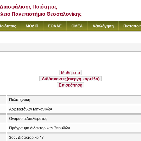
Διασφάλισης Ποιότητας
έλειο Πανεπιστήμιο Θεσσαλονίκης
Ποιότητας
ΜΟΔΙΠ
ΕΘΑΑΕ
ΟΜΕΑ
Αξιολόγηση
Πιστοποί
Μαθήματα
Διδάσκοντες
(ενεργή καρτέλα)
Επισκόπηση
Πολυτεχνική
Αρχιτεκτόνων Μηχανικών
Ονομασία Διπλώματος
Πρόγραμμα Διδακτορικών Σπουδών
3ος / Διδακτορικό / 7