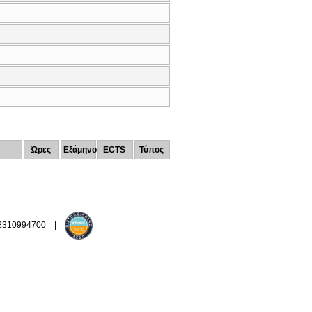
Ώρες
Εξάμηνο
ECTS
Τύπος
 2310994700 |