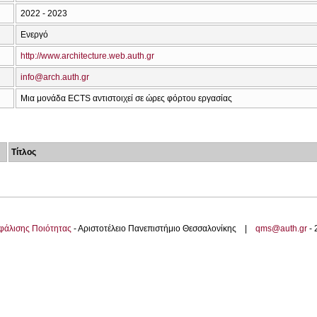
2022 - 2023
Ενεργό
http://www.architecture.web.auth.gr
info@arch.auth.gr
Μια μονάδα ECTS αντιστοιχεί σε ώρες φόρτου εργασίας
Τίτλος
φάλισης Ποιότητας
- Αριστοτέλειο Πανεπιστήμιο Θεσσαλονίκης |
qms@auth.gr
-